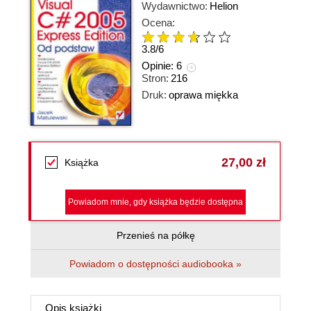
Wydawnictwo:
Helion
Ocena:
3.8
/
6
Opinie:
6
Stron:
216
Druk:
oprawa miękka
27,00 zł
Książka
Powiadom mnie, gdy książka będzie dostępna
Przenieś na półkę
Powiadom o dostępności audiobooka »
Opis
książki