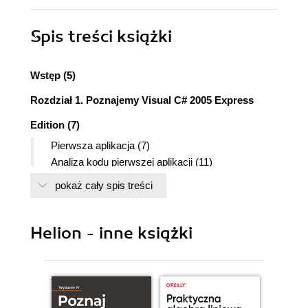
Spis treści
książki
Wstęp (5)
Rozdział 1. Poznajemy Visual C# 2005 Express
Edition (7)
Pierwsza aplikacja (7)
Analiza kodu pierwszej aplikacji (11)
Metody zdarzeniowe (17)
pokaż cały spis treści
Rozdział 2. Microsoft .NET Framework 2.0 (23)
Dlaczego platforma .NET? (23)
Helion - inne książki
Co nowego w .NET 2.0? (24)
Rozdział 3. Język C# 2.0 i kolekcje (27)
Podstawowe typy danych (27)
Typy liczbowe oraz znakowy (27)