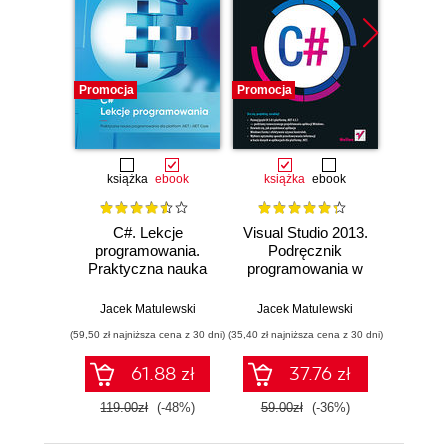
Promocja
Promocja
Promocj
książka
ebook
książka
ebook
ksią
C#. Lekcje
Visual Studio 2013.
ASP
programowania.
Podręcznik
Forms.
Praktyczna nauka
programowania w
prze
programowania dla
C# z zadaniami
prog
platform .NET i
inte
Jacek Matulewski
Jacek Matulewski
Jacek Ma
.NET Core
a
(59,50 zł najniższa cena z 30 dni)
(35,40 zł najniższa cena z 30 dni)
(29,49 zł naj
inter
Visu
61.88 zł
37.76 zł
119.00zł
(-48%)
59.00zł
(-36%)
59.0