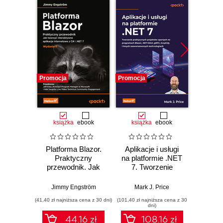
Promocja
Promocja
Promocj
książka
ebook
książka
ebook
ksią
Platforma Blazor.
Aplikacje i usługi
C# 11 
Praktyczny
na platformie .NET
prog
przewodnik. Jak
7. Tworzenie
a
tworzyć
praktycznych
wielopl
interaktywne
projektów opartych
Twórz
Jimmy Engström
Mark J. Price
Mar
aplikacje
na programach
witryn
(41,40 zł najniższa cena z 30 dni)
(101,40 zł najniższa cena z 30
(89,50 zł naj
internetowe z C# i
Blazor, .NET
serwi
dni)
.NET 7. Wydanie II
MAUI, gRPC,
za
44.16 zł
108.16 zł
GraphQL i innych
ASP.N