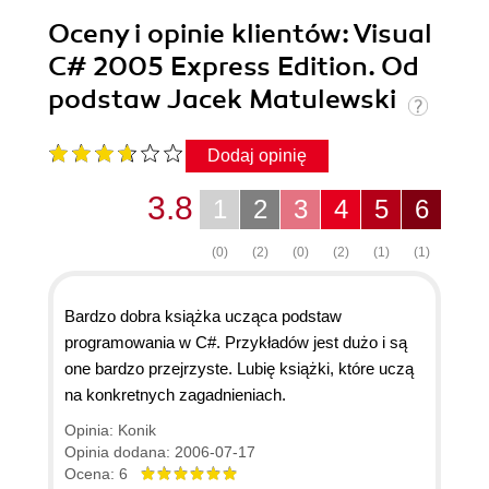
Oceny i opinie klientów: Visual
C# 2005 Express Edition. Od
podstaw Jacek Matulewski
Dodaj opinię
3.8
1
2
3
4
5
6
(0)
(2)
(0)
(2)
(1)
(1)
Bardzo dobra książka ucząca podstaw
programowania w C#. Przykładów jest dużo i są
one bardzo przejrzyste. Lubię książki, które uczą
na konkretnych zagadnieniach.
Opinia: Konik
Opinia dodana: 2006-07-17
Ocena: 6