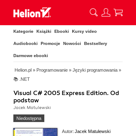
Kategorie
Książki
Ebooki
Kursy video
Audiobooki
Promocje
Nowości
Bestsellery
Darmowe ebooki
Helion.pl
»
Programowanie
»
Języki programowania
»
📚 .NET
Visual C# 2005 Express Edition. Od
podstaw
Jacek Matulewski
Niedostępna
Autor:
Jacek Matulewski