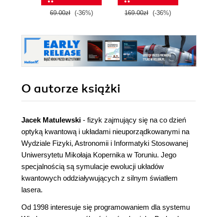
zaawansowanych
Blazor 
69.00zł
(-36%)
169.00zł
(-36%)
179.0
technologiach
Wyd
O autorze
książki
Jacek Matulewski
- fizyk zajmujący się na co dzień
optyką kwantową i układami nieuporządkowanymi na
Wydziale Fizyki, Astronomii i Informatyki Stosowanej
Uniwersytetu Mikołaja Kopernika w Toruniu. Jego
specjalnością są symulacje ewolucji układów
kwantowych oddziaływujących z silnym światłem
lasera.
Od 1998 interesuje się programowaniem dla systemu