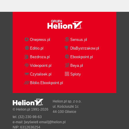
Onepress.pl
Sensus.pl
Editio.pl
DlaBystrzakow.pl
Bezdroza.pl
Ebookpoint.pl
Videopoint.pl
Beya.pl
Czytalisek.pl
Sploty
Biblio.Ebookpoint.pl
Helion.pl sp. z o.o.
ul. Kościuszki 1c
© Helion.pl 1991-2026
44-100 Gliwice
tel. (32) 230-98-63
e-mail:
[wyświetl email]@helion.pl
NIP: 6312636254