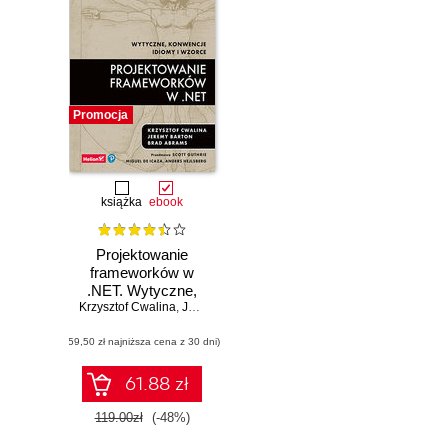
Promocja
książka
ebook
Projektowanie
frameworków w
.NET. Wytyczne,
Krzysztof Cwalina
konwencje, idiomy
,
Jeremy Barton
,
Brad Abrams
i wzorce. Wydanie
(59,50 zł najniższa cena z 30 dni)
III
61.88 zł
119.00zł
(-48%)