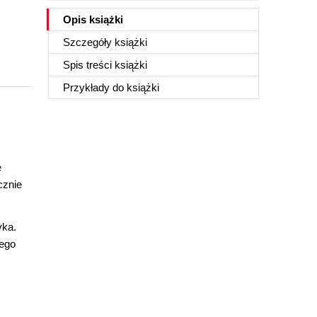
Opis
książki
Szczegóły
książki
Spis treści
książki
Przykłady do
książki
e
cznie
yka.
nego