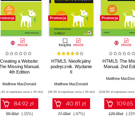
romocja
Promocja
Promocja
ebook
książka
ebook
ebook
Creating a Website:
HTML5. Nieoficjalny
HTML5: The Mis
The Missing Manual.
podręcznik. Wydanie
Manual. 2nd Edi
4th Edition
II
Matthew MacDon
Matthew MacDonald
Matthew MacDonald
4,92 zł najniższa cena z 30 dni)
(38,50 zł najniższa cena z 30 dni)
(109,65 zł najniższa cena 
84.92 zł
40.81 zł
109.65 
99.90zł
(-15%)
77.00zł
(-47%)
129.00zł
(-15