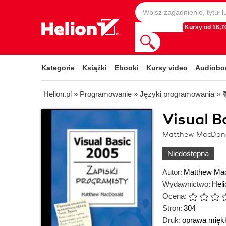
Kursy od 16,70
Kategorie
Książki
Ebooki
Kursy video
Audiobo
Helion.pl
»
Programowanie
»
Języki programowania
»
Visual B
Matthew MacDon
Niedostępna
Autor:
Matthew Ma
Wydawnictwo:
Heli
Ocena:
Stron:
304
Druk:
oprawa mięk