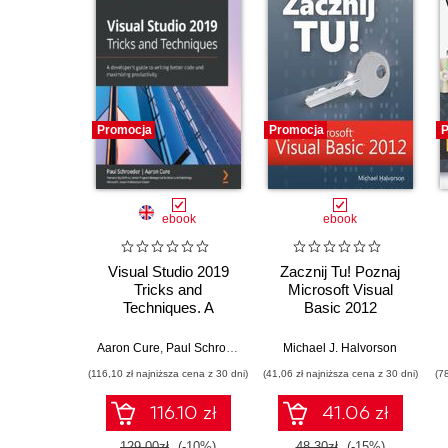
Promocja
Promocja
P
ebook
ebook
Visual Studio 2019
Zacznij Tu! Poznaj
Tricks and
Microsoft Visual
Techniques. A
Basic 2012
developer's guide to
writing better code
Aaron Cure
,
Paul Schroeder
Michael J. Halvorson
and maximizing
(116,10 zł najniższa cena z 30 dni)
(41,06 zł najniższa cena z 30 dni)
(7
productivity
116.10 zł
41.06 zł
129.00zł
(-10%)
48.30zł
(-15%)