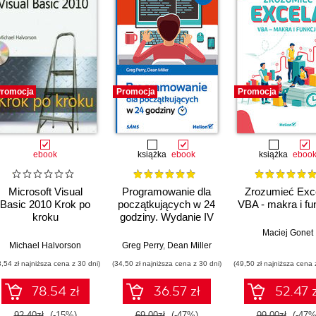
romocja
Promocja
Promocja
ebook
książka
ebook
książka
eboo
Microsoft Visual
Programowanie dla
Zrozumieć Exce
Basic 2010 Krok po
początkujących w 24
VBA - makra i fu
kroku
godziny. Wydanie IV
Maciej Gonet
Michael Halvorson
Greg Perry
,
Dean Miller
8,54 zł najniższa cena z 30 dni)
(34,50 zł najniższa cena z 30 dni)
(49,50 zł najniższa cena 
78.54 zł
36.57 zł
52.47 z
92.40zł
(-15%)
69.00zł
(-47%)
99.00zł
(-47%