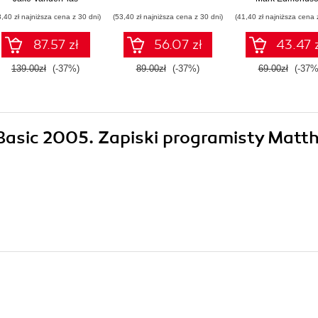
3,40 zł najniższa cena z 30 dni)
(53,40 zł najniższa cena z 30 dni)
(41,40 zł najniższa cena 
87.57 zł
56.07 zł
43.47 
139.00zł
(-37%)
89.00zł
(-37%)
69.00zł
(-37%
l Basic 2005. Zapiski programisty Matt