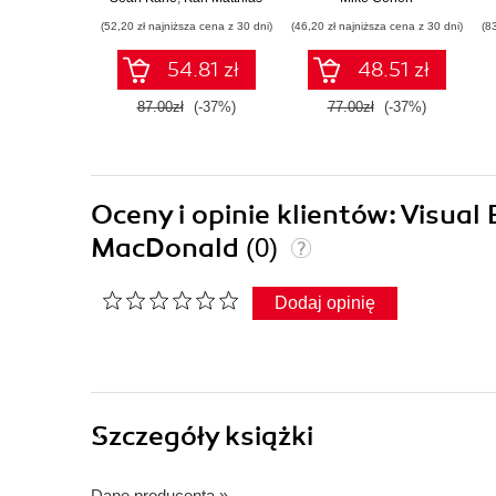
Wydanie III
użytecznych aplikacji
(52,20 zł najniższa cena z 30 dni)
(46,20 zł najniższa cena z 30 dni)
(8
w Pythonie
54.81 zł
48.51 zł
87.00zł
(-37%)
77.00zł
(-37%)
Oceny i opinie klientów: Visua
MacDonald
(0)
Dodaj opinię
Szczegóły
książki
Dane producenta
»