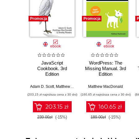
Promocja
Promocja
P
ebook
ebook
JavaScript
WordPress: The
Cookbook. 3rd
Missing Manual. 3rd
Edition
Edition
Adam D. Scott
,
Matthew MacDonald
Matthew MacDonald
,
Shelley Powers
(203,15 zł najniższa cena z 30 dni)
(160,65 zł najniższa cena z 30 dni)
(8
203.15 zł
160.65 zł
239.00zł
(-15%)
189.00zł
(-15%)