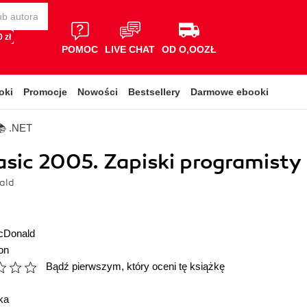
 zł
POMOC
LIVE CHAT
OD O,OOZŁ
oki
Promocje
Nowości
Bestsellery
Darmowe ebooki
📚 .NET
asic 2005. Zapiski programisty
ald
cDonald
on
Bądź pierwszym, który oceni tę książkę
ka