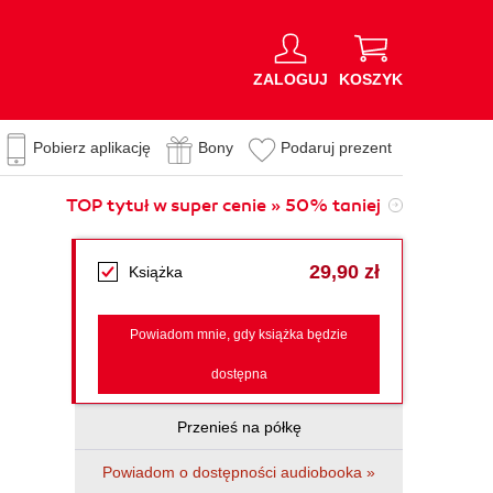
ZALOGUJ
KOSZYK
Pobierz aplikację
Bony
Podaruj prezent
TOP tytuł w super cenie » 50% taniej
29,90 zł
Książka
Powiadom mnie, gdy książka będzie
dostępna
Przenieś na półkę
Powiadom o dostępności audiobooka »