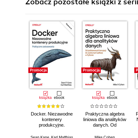
Zobacz pozostałe książki z seri
Promocja
Promocja
P
książka
ebook
książka
ebook
Docker. Niezawodne
Praktyczna algebra
kontenery
liniowa dla analityków
produkcyjne.
danych. Od
Praktyczne
podstawowych
zastosowania.
koncepcji do
Sean Kane
,
Karl Matthias
Mike Cohen