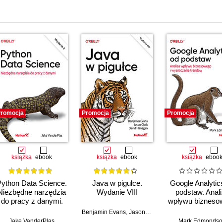
i
romocja
Promocja
Promocja
książka
ebook
książka
ebook
książka
eboo
Python Data Science.
Java w pigułce.
Google Analytic
Niezbędne narzędzia
Wydanie VIII
podstaw. Anal
do pracy z danymi.
wpływu bizneso
Wydanie II
i wyznaczani
Benjamin Evans
,
Jason Clark
,
David Flanagan
trendów
Jake VanderPlas
Mark Edmonds