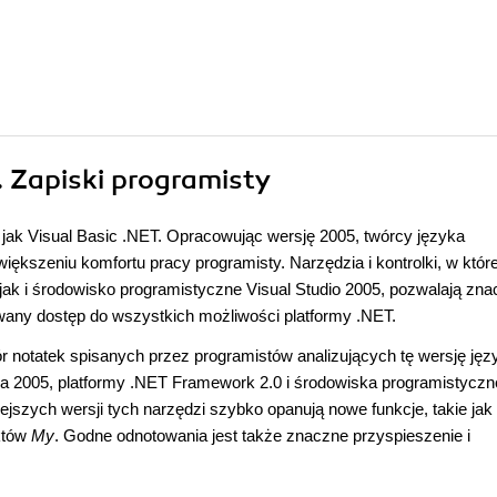
. Zapiski programisty
 jak Visual Basic .NET. Opracowując wersję 2005, twórcy języka
większeniu komfortu pracy programisty. Narzędzia i kontrolki, w któr
ak i środowisko programistyczne Visual Studio 2005, pozwalają zna
wany dostęp do wszystkich możliwości platformy .NET.
ór notatek spisanych przez programistów analizujących tę wersję jęz
ica 2005, platformy .NET Framework 2.0 i środowiska programistycz
ejszych wersji tych narzędzi szybko opanują nowe funkcje, takie jak
ektów
My
. Godne odnotowania jest także znaczne przyspieszenie i