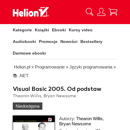
Kategorie
Książki
Ebooki
Kursy video
Audiobooki
Promocje
Nowości
Bestsellery
Darmowe ebooki
Helion.pl
»
Programowanie
»
Języki programowania
»
📚 .NET
Visual Basic 2005. Od podstaw
Thearon Willis, Bryan Newsome
Niedostępna
Autorzy:
Thearon Willis
,
Bryan Newsome