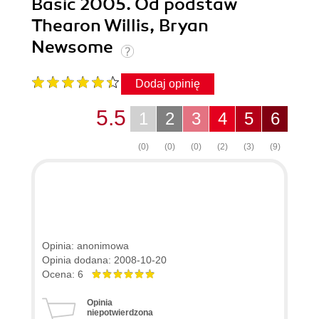
Basic 2005. Od podstaw
Thearon Willis, Bryan
Newsome
Dodaj opinię
5.5
1
2
3
4
5
6
(0)
(0)
(0)
(2)
(3)
(9)
Opinia: anonimowa
Opinia dodana: 2008-10-20
Ocena: 6
Opinia
niepotwierdzona