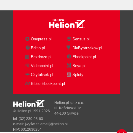
Używanie liczb (71)
Używanie ciągów znaków (79)
Używanie dat (88)
Zmienne logiczne (94)
Przechowywanie zmiennych (95)
System dwójkowy (95)
Onepress.pl
Sensus.pl
Bity i bajty (96)
Editio.pl
DlaBystrzakow.pl
Reprezentowanie wartości (96)
Bezdroza.pl
Ebookpoint.pl
Przekształcanie wartości (98)
Metody (100)
Videopoint.pl
Beya.pl
Dlaczego warto używać metod? (100)
Czytalisek.pl
Sploty
Tworzenie metod (105)
Biblio.Ebookpoint.pl
Nazwy metod (107)
Zasięg (108)
Podsumowanie (110)
Helion.pl sp. z o.o.
Ćwiczenia (111)
ul. Kościuszki 1c
© Helion.pl 1991-2026
44-100 Gliwice
Ćwiczenie 1. (111)
tel. (32) 230-98-63
Ćwiczenie 2. (111)
e-mail:
[wyświetl email]@helion.pl
NIP: 6312636254
Rozdział 4. Sterowanie przebiegiem programu (113)