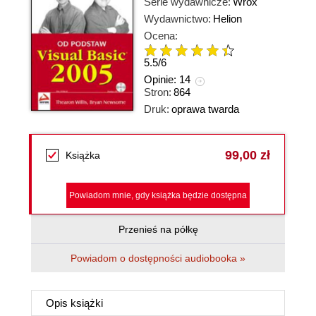
Serie wydawnicze:
Wrox
Wydawnictwo:
Helion
Ocena:
5.5
/
6
Opinie:
14
Stron:
864
Druk:
oprawa twarda
99,00 zł
Książka
Powiadom mnie, gdy książka będzie dostępna
Przenieś na półkę
Powiadom o dostępności audiobooka »
Opis
książki