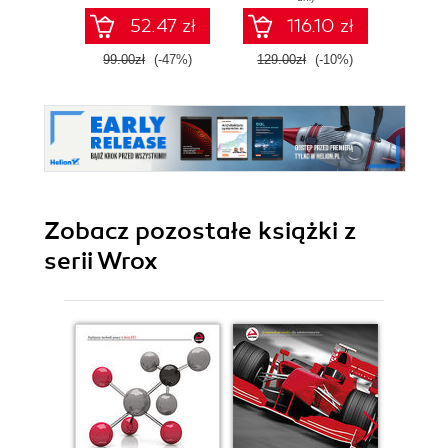
productivity
52.47 zł
116.10 zł
99.00zł
(-47%)
129.00zł
(-10%)
48.3
Zobacz pozostałe książki z
serii Wrox