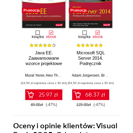
Promocja
Promocja
Promocj
książka
ebook
książka
ebook
ksią
Java EE.
Microsoft SQL
Progra
Zaawansowane
Server 2014.
prac
wzorce projektowe
Podręcznik
rekruta
administratora
IT. W
Murat Yener
,
Alex Theedom
Adam Jorgensen
,
Bradley Ball
John Mo
,
Steve
(24,50 zł najniższa cena z 30 dni)
(64,50 zł najniższa cena z 30 dni)
(24,50 zł naj
25.97 zł
68.37 zł
49.00zł
(-47%)
129.00zł
(-47%)
49.0
Oceny i opinie klientów: Visual