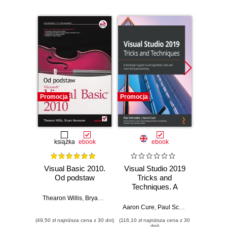
Promocja
Promocja
Promocj
książka
ebook
ebook
Visual Basic 2010.
Visual Studio 2019
Zaczni
Od podstaw
Tricks and
Micro
Techniques. A
Ba
developer's guide
Thearon Willis
,
Bryan Newsome
to writing better
Aaron Cure
,
Paul Schroeder
Michael
code and
(49,50 zł najniższa cena z 30 dni)
(116,10 zł najniższa cena z 30
(41,06 zł naj
maximizing
dni)