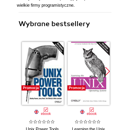
wielkie firmy programistyczne.
Wybrane bestsellery
Promocja
Promocja
Promocj
ebook
ebook
ksią
Unix Power Tools.
Learning the Unix
S