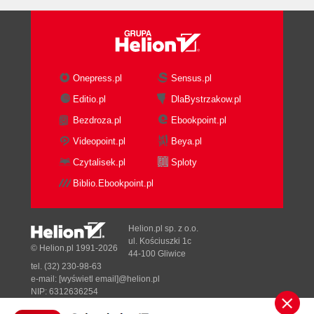
Dodatek B Najczęściej używane polecenia systemu
Unix (147)
Skorowidz (151)
Onepress.pl
Sensus.pl
Editio.pl
DlaBystrzakow.pl
Bezdroza.pl
Ebookpoint.pl
Videopoint.pl
Beya.pl
Czytalisek.pl
Sploty
Biblio.Ebookpoint.pl
Helion.pl sp. z o.o.
ul. Kościuszki 1c
© Helion.pl 1991-2026
44-100 Gliwice
tel. (32) 230-98-63
e-mail:
[wyświetl email]@helion.pl
NIP: 6312636254
Regon: 241989027