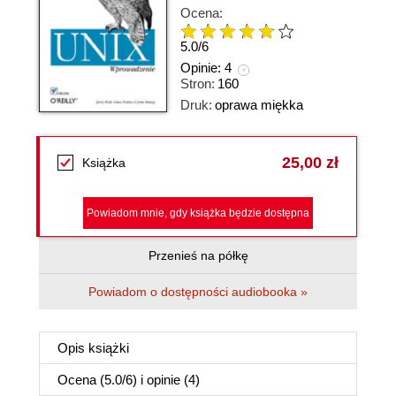
Ocena:
5.0
/
6
Opinie:
4
Stron:
160
Druk:
oprawa miękka
25,00 zł
Książka
Powiadom mnie, gdy książka będzie dostępna
Przenieś na półkę
Powiadom o dostępności audiobooka »
Opis
książki
Ocena (
5.0
/
6
) i opinie (4)