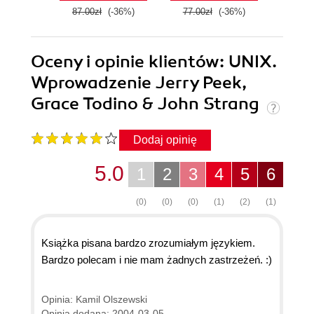
87.00zł
(-36%)
77.00zł
(-36%)
139.0
Oceny i opinie klientów: UNIX.
Wprowadzenie Jerry Peek,
Grace Todino & John Strang
Dodaj opinię
5.0
1
2
3
4
5
6
(0)
(0)
(0)
(1)
(2)
(1)
Książka pisana bardzo zrozumiałym językiem.
Bardzo polecam i nie mam żadnych zastrzeżeń. :)
Opinia: Kamil Olszewski
Opinia dodana: 2004-03-05