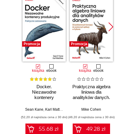
Promocja
Promocja
Promocj
książka
ebook
książka
ebook
ksią
Docker.
Praktyczna algebra
Pyt
Niezawodne
liniowa dla
S
kontenery
analityków danych.
Ni
produkcyjne.
Od podstawowych
narzęd
Praktyczne
koncepcji do
z dany
Sean Kane
,
Karl Matthias
Mike Cohen
Jake 
zastosowania.
użytecznych
(52,20 zł najniższa cena z 30 dni)
(46,20 zł najniższa cena z 30 dni)
(83,40 zł naj
Wydanie III
aplikacji w
Pythonie
55.68 zł
49.28 zł