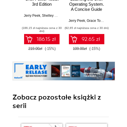
3rd Edition
Operating System.
ope
A Concise Guide
Arch
for the New User.
funkc
Jerry Peek
,
Shelley Powers
,
Tim O'Reilly
5th Edition
proj
Jerry Peek
,
Grace Todino
,
John Stran
Willi
Wyd
(186,15 zł najniższa cena z 30
(92,65 zł najniższa cena z 30 dni)
(64,50 zł naj
dni)
186.15 zł
92.65 zł
219.00zł
(-15%)
109.00zł
(-15%)
129.0
Zobacz pozostałe książki z
serii