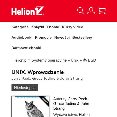
Kategorie
Książki
Ebooki
Kursy video
Audiobooki
Promocje
Nowości
Bestsellery
Darmowe ebooki
Helion.pl
»
Systemy operacyjne
»
Unix
»
📚 BSD
UNIX. Wprowadzenie
Jerry Peek, Grace Todino & John Strang
Niedostępna
Autorzy:
Jerry Peek
,
Grace Todino & John
Strang
Wydawnictwo:
Helion