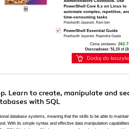
Administrators Cookbook. Use
PowerShell Core 6.x on Linux to
automate complex, repetitive, an
time-consuming tasks
Prashanth Jayaram
,
Ram Iyer
PowerShell Essential Guide
Prashanth Jayaram
,
Rajendra Gupta
Cena zestawu:
262.7
Oszczędzasz: 51,15 zł (
Dodaj do koszyk
p. Learn to create, manipulate and se
atabases with SQL
onal database systems, meaning that the skills to be able to maintai
nd. With its simple syntax and effective data manipulation capabiliti