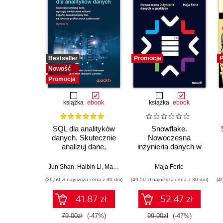
Bestseller
Promocja
P
Nowość
Promocja
książka
ebook
książka
ebook
SQL dla analityków
Snowflake.
danych. Skutecznie
Nowoczesna
analizuj dane,
inżynieria danych w
wyciągaj
praktyce
wartościowe wnioski i
Jun Shan
,
Haibin Li
,
Matt Goldwasser
,
Upom Malik
Maja Ferle
,
Benjamin Jo
opanuj
(39,50 zł najniższa cena z 30 dni)
(49,50 zł najniższa cena z 30 dni)
(4
zaawansowany SQL
na potrzeby
41.87 zł
52.47 zł
praktycznych
zastosowań.
79.00zł
(-47%)
99.00zł
(-47%)
Wydanie IV