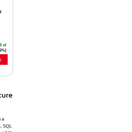
d
3 zł
16%)
a
cure
n a
es, SQL