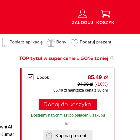
ZALOGUJ
KOSZYK
Pobierz aplikację
Bony
Podaruj prezent
TOP tytuł w super cenie » 50% taniej
85,49 zł
Ebook
94,99 zł
(-10%)
85,49 zł najniższa cena z 30 dni
Dodaj do koszyka
Dostępny natychmiast po opłaceniu zakupu
lub
wni Al
 Kumar
Kup na prezent