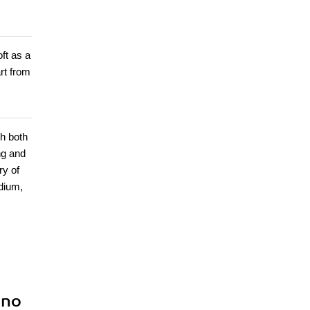
ft as a
rt from
th both
ng and
ry of
dium,
ino