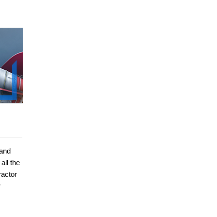
 and
all the
ractor
r