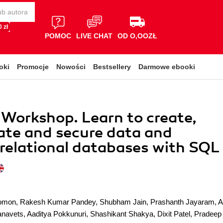
 zł
POMOC
LIVE CHAT
OD O,OOZŁ
oki
Promocje
Nowości
Bestsellery
Darmowe ebooki
Workshop. Learn to create,
te and secure data and
elational databases with SQL
lomon
,
Rakesh Kumar Pandey
,
Shubham Jain
,
Prashanth Jayaram
,
A
anavets
,
Aaditya Pokkunuri
,
Shashikant Shakya
,
Dixit Patel
,
Pradeep