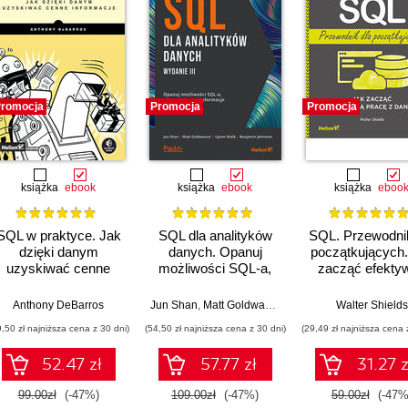
romocja
Promocja
Promocja
książka
ebook
książka
ebook
książka
eboo
SQL w praktyce. Jak
SQL dla analityków
SQL. Przewodnik
dzięki danym
danych. Opanuj
początkujących.
uzyskiwać cenne
możliwości SQL-a,
zacząć efekty
informacje. Wydanie
aby wydobywać
pracę z dany
II
informacje z danych.
hnston
Anthony DeBarros
Jun Shan
,
Matt Goldwasser
,
Upom Malik
Walter Shields
,
Benjamin 
Wydanie III
9,50 zł najniższa cena z 30 dni)
(54,50 zł najniższa cena z 30 dni)
(29,49 zł najniższa cena 
52.47 zł
57.77 zł
31.27 z
99.00zł
(-47%)
109.00zł
(-47%)
59.00zł
(-47%