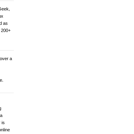
Geek,
ux
d as
r 200+
 over a
e.
g
 a
 is
nline