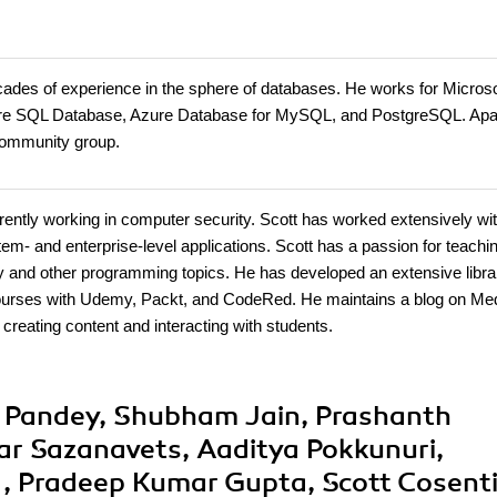
ades of experience in the sphere of databases. He works for Microso
Azure SQL Database, Azure Database for MySQL, and PostgreSQL. Apa
community group.
rently working in computer security. Scott has worked extensively wi
em- and enterprise-level applications. Scott has a passion for teachi
y and other programming topics. He has developed an extensive libra
courses with Udemy, Packt, and CodeRed. He maintains a blog on Me
reating content and interacting with students.
 Pandey, Shubham Jain, Prashanth
ar Sazanavets, Aaditya Pokkunuri,
l , Pradeep Kumar Gupta, Scott Cosent