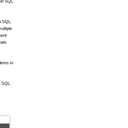
vel SQL
in SQL.
ultiple
ment
eats
blems in
th SQL.