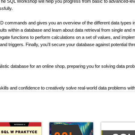
 The SQL Workshop will help you progress from basic to advanced-le
sfully.
UD commands and gives you an overview of the different data types 
s within a database and learn about data retrieval from single and m
regate functions to perform calculations on a set of values, and imple
d triggers. Finally, you'll secure your database against potential thr
listic database for an online shop, preparing you for solving data pro
 skills and confidence to creatively solve real-world data problems wi