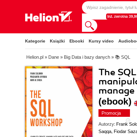
Inż. zwrotna 39,90
Kategorie
Książki
Ebooki
Kursy video
Audiobo
Helion.pl
»
Dane
»
Big Data i bazy danych
»
📚 SQL
The SQL 
manipula
manage r
(ebook)
Promocja
Autorzy:
Frank So
Saqqa
,
Fiodar Saz