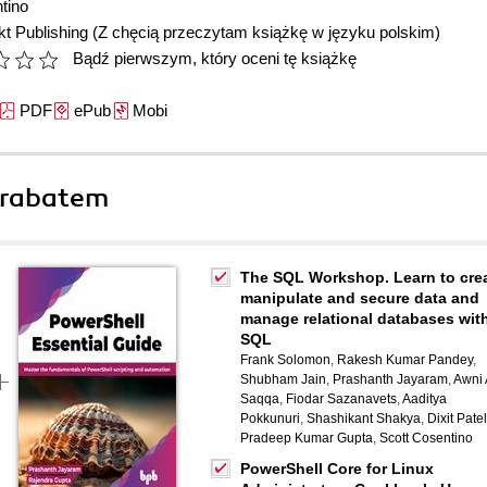
tino
t Publishing
(Z chęcią przeczytam książkę w języku polskim)
Bądź pierwszym, który oceni tę książkę
PDF
ePub
Mobi
 rabatem
The SQL Workshop. Learn to crea
manipulate and secure data and
manage relational databases wit
SQL
Frank Solomon
,
Rakesh Kumar Pandey
,
Shubham Jain
,
Prashanth Jayaram
,
Awni 
Saqqa
,
Fiodar Sazanavets
,
Aaditya
Pokkunuri
,
Shashikant Shakya
,
Dixit Patel
Pradeep Kumar Gupta
,
Scott Cosentino
PowerShell Core for Linux