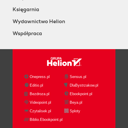
Księgarnia
Wydawnictwo Helion
Współpraca
Onepress.pl
Sensus.pl
Editio.pl
DlaBystrzakow.pl
Bezdroza.pl
Ebookpoint.pl
Videopoint.pl
Beya.pl
Czytalisek.pl
Sploty
Biblio.Ebookpoint.pl