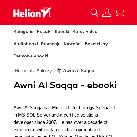
Kategorie
Książki
Ebooki
Kursy video
Audiobooki
Promocje
Nowości
Bestsellery
Darmowe ebooki
Helion.pl
» Autorzy
» 📚
Awni Al Saqqa
Awni Al Saqqa - ebooki
Awni Al Saqqa is a Microsoft Technology Specialist
in MS SQL Server and a certified solutions
developer since 2007. He has over a decade of
experience with database development and
administration on SQL Server, Oracle, and MySQL.