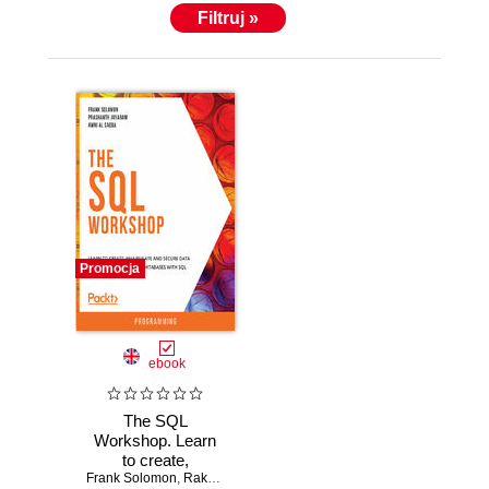
Filtruj »
Promocja
ebook
The SQL
Workshop. Learn
to create,
Frank Solomon
manipulate and
,
Rakesh Kumar Pandey
,
Shubham Jain
,
Prashanth 