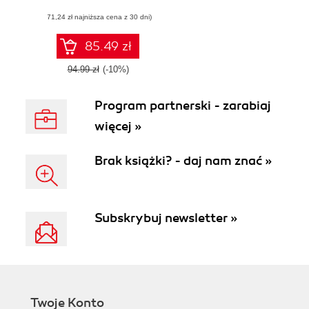
secure data and
(71,24 zł najniższa cena z 30 dni)
manage relational
databases with
SQL
85.49 zł
94.99 zł
(-10%)
Program partnerski - zarabiaj
więcej »
Brak książki? - daj nam znać »
Subskrybuj newsletter »
Twoje Konto