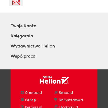
Twoje Konto
Księgarnia
Wydawnictwo Helion
Współpraca
Onepress.pl
Sensus.pl
Editio.pl
DlaBystrzakow.pl
Bezdroza.pl
Ebookpoint.pl