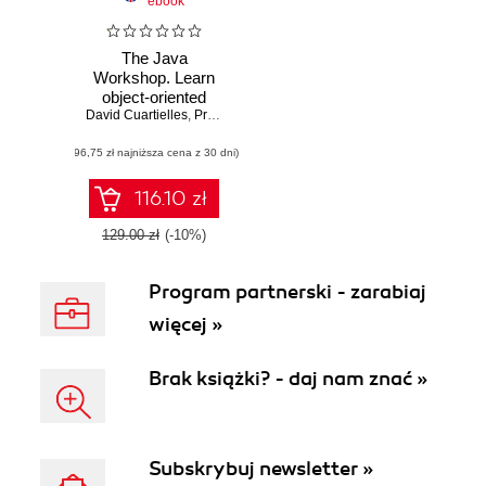
ebook
The Java
Workshop. Learn
object-oriented
David Cuartielles
programming and
,
Pradeep Kumar Gupta
,
Scott Cosentino
,
Andreas
kickstart your
(96,75 zł najniższa cena z 30 dni)
career in software
development
116.10 zł
129.00 zł
(-10%)
Program partnerski - zarabiaj
więcej »
Brak książki? - daj nam znać »
Subskrybuj newsletter »