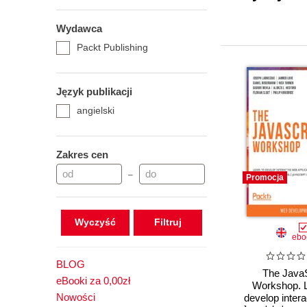
Wydawca
Packt Publishing
Język publikacji
angielski
Zakres cen
–
Promocja
Wyczyść
ebo
BLOG
The JavaS
eBooki za 0,00zł
Workshop. L
Nowości
develop inter