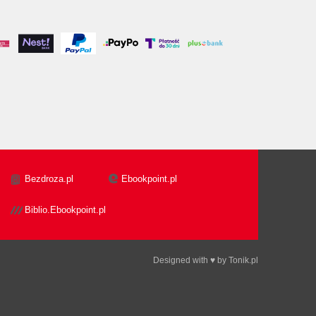
Bezdroza.pl
Ebookpoint.pl
Biblio.Ebookpoint.pl
Designed with ♥ by
Tonik.pl