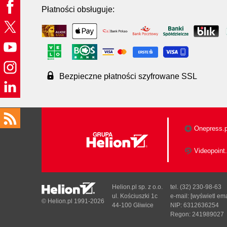
Płatności obsługuje:
Bezpieczne płatności szyfrowane SSL
Onepress.p
Videopoint.
Helion.pl sp. z o.o.
tel. (32) 230-98-63
ul. Kościuszki 1c
e-mail:
[wyświetl ema
© Helion.pl 1991-2026
44-100 Gliwice
NIP: 6312636254
Regon: 241989027