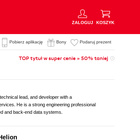
ZALOGUJ
KOSZYK
Pobierz aplikację
Bony
Podaruj prezent
TOP tytuł w super cenie » 50% taniej
echnical lead, and developer with a
ervices. He is a strong engineering professional
sed and back-end data systems.
Helion