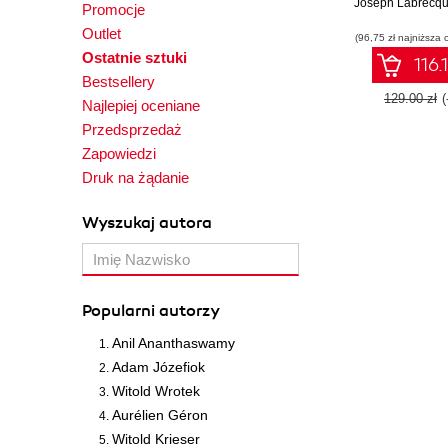
Joseph Labrecq
applications w
Promocje
and mainta
Outlet
(96,75 zł najniższa 
JavaScrip
Ostatnie sztuki
116.
Bestsellery
129.00 zł
Najlepiej oceniane
Przedsprzedaż
Zapowiedzi
Druk na żądanie
Wyszukaj autora
Popularni autorzy
Anil Ananthaswamy
Adam Józefiok
Witold Wrotek
Aurélien Géron
Witold Krieser