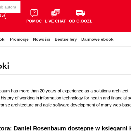
 zł
POMOC
LIVE CHAT
OD O,OOZŁ
oki
Promocje
Nowości
Bestsellery
Darmowe ebooki
oki
aum has more than 20 years of experience as a solutions architect, t
istory of working in information technology for health and financial s
terprise architecture and agile software development of many web-ba
tora: Daniel Rosenbaum dostępne w księgarni 