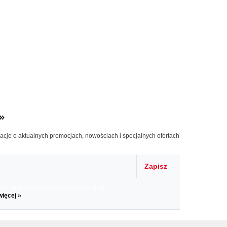
»
macje o aktualnych promocjach, nowościach i specjalnych ofertach
Zapisz
il informacje o zniżkach, promocjach
więcej »