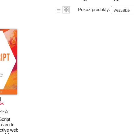
Pokaż produkty:
Wszystkie
ok
cript
earn to
active web