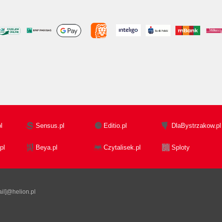
l
Sensus.pl
Editio.pl
DlaBystrzakow.pl
pl
Beya.pl
Czytalisek.pl
Sploty
il]@helion.pl