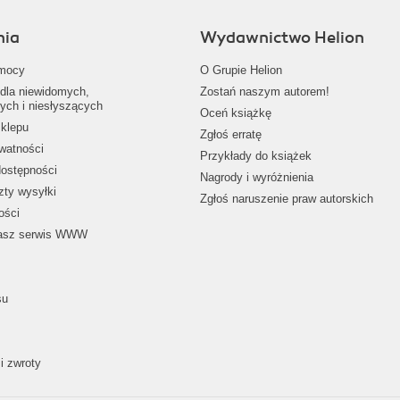
nia
Wydawnictwo Helion
mocy
O Grupie Helion
dla niewidomych,
Zostań naszym autorem!
ych i niesłyszących
Oceń książkę
klepu
Zgłoś erratę
ywatności
Przykłady do książek
dostępności
Nagrody i wyróżnienia
zty wysyłki
Zgłoś naruszenie praw autorskich
ości
nasz serwis WWW
su
i zwroty