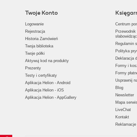
Twoje Konto
Księgar
Logowanie
Centrum po
Rejestracja
Przewodnik 
słabowidząc
Historia Zamówień
Regulamin s
Twoja biblioteka
Polityka pr
Twoje półki
Deklaracja 
Aktywuj kod na produkty
Formy i kos
Prezenty
Formy płatn
Testy i certyfikaty
Usprawnij 
Aplikacja Helion - Android
Blog
Aplikacja Helion - iOS
Newsletter
Aplikacja Helion - AppGallery
Mapa serwi
LiveChat
Kontakt
Reklamacje 