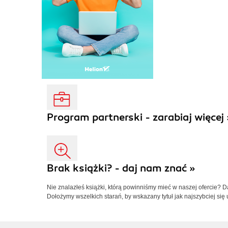
Program partnerski - zarabiaj więcej 
Brak książki? - daj nam znać »
Nie znalazłeś książki, którą powinniśmy mieć w naszej ofercie? 
Dołożymy wszelkich starań, by wskazany tytuł jak najszybciej się 