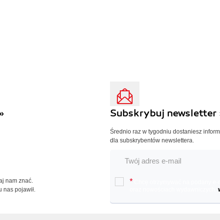
»
Subskrybuj newsletter 
Średnio raz w tygodniu dostaniesz infor
dla subskrybentów newslettera.
Daj nam znać.
*
Chcę otrzymywać na podany e-ma
u nas pojawił.
oraz nowościach wydawniczych.