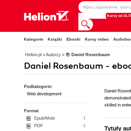
Kursy od 16,70
Kategorie
Książki
Ebooki
Kursy video
Audiobo
Helion.pl
» Autorzy
» 📚
Daniel Rosenbaum
Daniel Rosenbaum - ebo
Podkategorie:
Daniel Rosenb
Web development
demonstrated h
skilled in en
Format
Epub/Mobi
1
PDF
1
Tytuły au