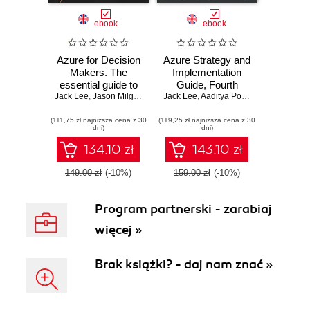
ebook
ebook
Azure for Decision
Azure Strategy and
Makers. The
Implementation
essential guide to
Guide, Fourth
Jack Lee
Azure for business
,
Jason Milgram
,
David Rendón
Jack Lee
Edition. The
,
Aaditya Pokkunuri
,
Greg Leo
leaders
essential handbook
(111,75 zł najniższa cena z 30
(119,25 zł najniższa cena z 30
to cloud
dni)
dni)
transformation with
Azure - Fourth
134.10 zł
143.10 zł
Edition
149.00 zł
(-10%)
159.00 zł
(-10%)
Program partnerski - zarabiaj
więcej »
Brak książki? - daj nam znać »