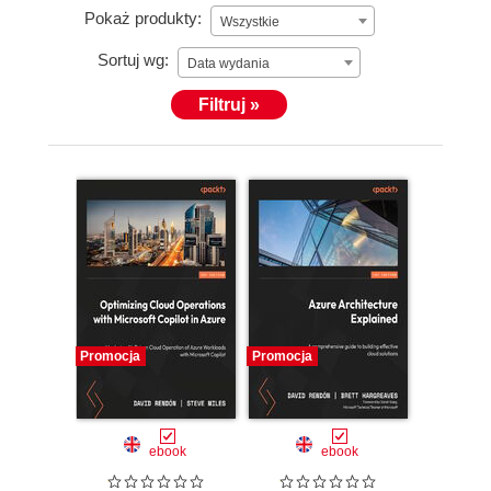
Pokaż produkty:
Wszystkie
Sortuj wg:
Data wydania
Filtruj »
Promocja
Promocja
ebook
ebook