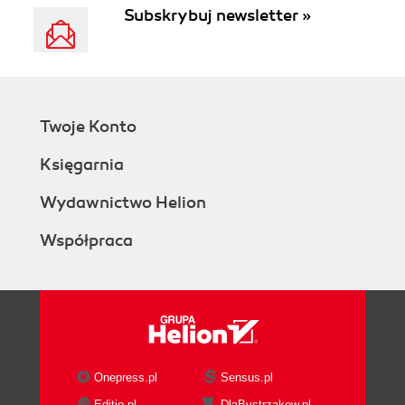
Subskrybuj newsletter »
Twoje Konto
Księgarnia
Wydawnictwo Helion
Współpraca
Onepress.pl
Sensus.pl
Editio.pl
DlaBystrzakow.pl