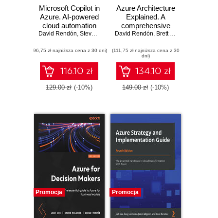
Microsoft Copilot in
Azure Architecture
Azure. AI-powered
Explained. A
cloud automation
comprehensive
David Rendón
and optimization
,
Steve Miles
,
Peter De Tender
David Rendón
guide to building
,
Brett Hargreaves
effective cloud
(96,75 zł najniższa cena z 30 dni)
(111,75 zł najniższa cena z 30
solutions
dni)
116.10 zł
134.10 zł
129.00 zł
(-10%)
149.00 zł
(-10%)
Promocja
Promocja