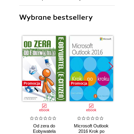
Wybrane bestsellery
Promocja
Promocja
Promocj
ebook
ebook
Od zera do
Microsoft Outlook
Cyfr
Eobywatela
2016 Krok po
s