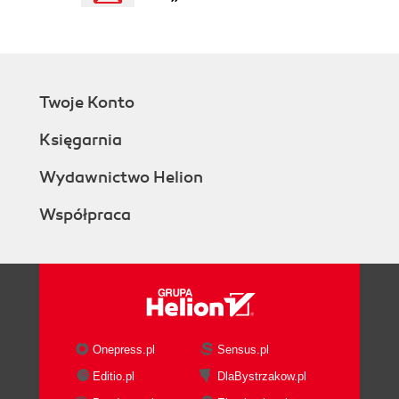
Rozdział 10. Ochrona przed wirusami i spamem
(115)
Walka ze spamem (115)
Ochrona przed wirusami (118)
Twoje Konto
Księgarnia
Wydawnictwo Helion
Współpraca
Onepress.pl
Sensus.pl
Editio.pl
DlaBystrzakow.pl