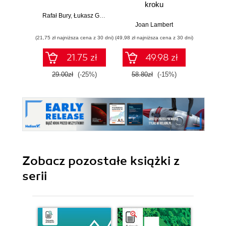
kroku
Bezp
in
Rafał Bury
,
Łukasz Galos
Joan Lambert
Alicja Ż
(21,75 zł najniższa cena z 30 dni)
(49,98 zł najniższa cena z 30 dni)
(51,20 zł naj
21.75 zł
49.98 zł
29.00zł
(-25%)
58.80zł
(-15%)
64.0
Zobacz pozostałe książki z
serii