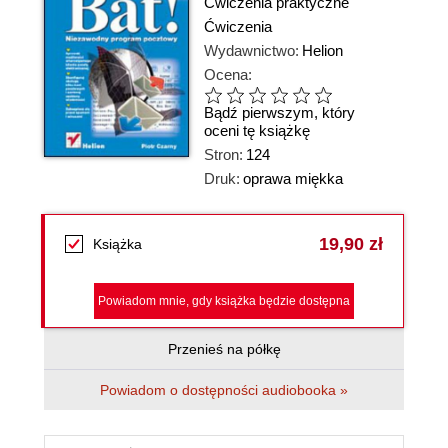
Ćwiczenia praktyczne
Ćwiczenia
Wydawnictwo:
Helion
Ocena:
Bądź pierwszym, który
oceni tę książkę
Stron:
124
Druk:
oprawa miękka
19,90 zł
Książka
Powiadom mnie, gdy książka będzie dostępna
Przenieś na półkę
Powiadom o dostępności audiobooka »