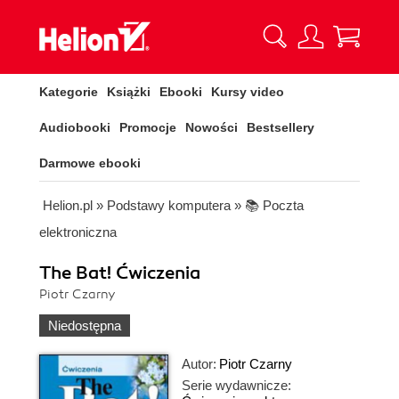
Kategorie
Książki
Ebooki
Kursy video
Audiobooki
Promocje
Nowości
Bestsellery
Darmowe ebooki
Helion.pl
»
Podstawy komputera
»
📚 Poczta
elektroniczna
The Bat! Ćwiczenia
Piotr Czarny
Niedostępna
Autor:
Piotr Czarny
Serie wydawnicze: