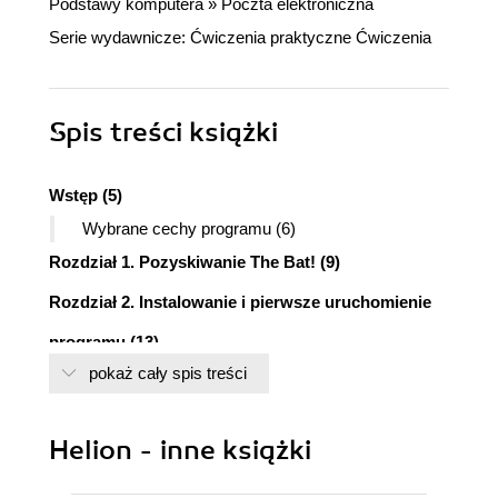
Podstawy komputera
»
Poczta elektroniczna
Serie wydawnicze:
Ćwiczenia praktyczne
Ćwiczenia
Spis treści
książki
Wstęp (5)
Wybrane cechy programu (6)
Rozdział 1. Pozyskiwanie The Bat! (9)
Rozdział 2. Instalowanie i pierwsze uruchomienie
programu (13)
pokaż cały spis treści
Rozdział 3. Zakładanie i modyfikacja kont (25)
Rozdział 4. Redagowanie i wysyłanie listów (37)
Helion - inne książki
Narzędzia do redagowania wiadomości (38)
Najprostszy list (41)