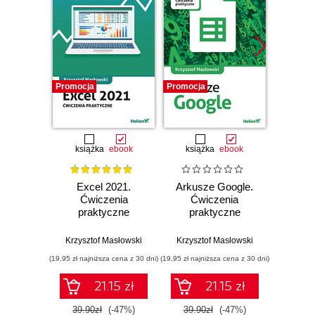
Promocja
Promocja
Promocj
książka
ebook
książka
ebook
ksią
Excel 2021.
Arkusze Google.
Exc
Ćwiczenia
Ćwiczenia
Ćw
praktyczne
praktyczne
pr
Krzysztof Masłowski
Krzysztof Masłowski
Krzysz
(19,95 zł najniższa cena z 30 dni)
(19,95 zł najniższa cena z 30 dni)
(14,95 zł naj
21.15 zł
21.15 zł
39.90zł
(-47%)
39.90zł
(-47%)
29.9