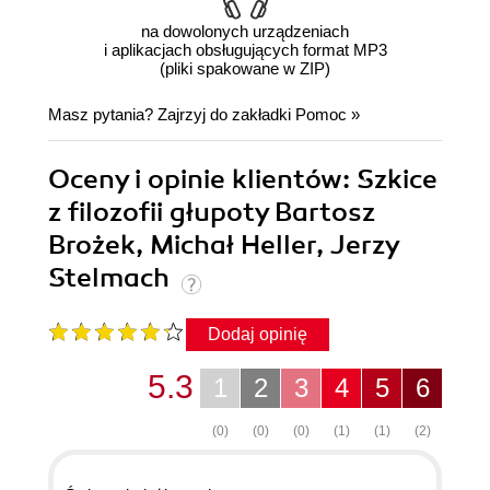
na dowolonych urządzeniach
i aplikacjach obsługujących format MP3
(pliki spakowane w ZIP)
Masz pytania? Zajrzyj do zakładki
Pomoc
»
Oceny i opinie klientów: Szkice
z filozofii głupoty Bartosz
Brożek, Michał Heller, Jerzy
Stelmach
Dodaj opinię
5.3
1
2
3
4
5
6
(0)
(0)
(0)
(1)
(1)
(2)