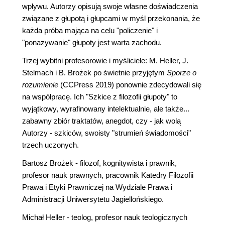
wpływu. Autorzy opisują swoje własne doświadczenia
związane z głupotą i głupcami w myśl przekonania, że
każda próba mająca na celu "policzenie" i
"ponazywanie" głupoty jest warta zachodu.
Trzej wybitni profesorowie i myśliciele: M. Heller, J.
Stelmach i B. Brożek po świetnie przyjętym
Sporze o
rozumienie
(CCPress 2019) ponownie zdecydowali się
na współpracę. Ich "Szkice z filozofii głupoty" to
wyjątkowy, wyrafinowany intelektualnie, ale także...
zabawny zbiór traktatów, anegdot, czy - jak wolą
Autorzy - szkiców, swoisty "strumień świadomości"
trzech uczonych.
Bartosz Brożek - filozof, kognitywista i prawnik,
profesor nauk prawnych, pracownik Katedry Filozofii
Prawa i Etyki Prawniczej na Wydziale Prawa i
Administracji Uniwersytetu Jagiellońskiego.
Michał Heller - teolog, profesor nauk teologicznych