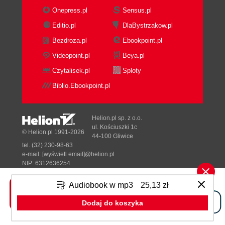
Onepress.pl
Sensus.pl
Editio.pl
DlaBystrzakow.pl
Bezdroza.pl
Ebookpoint.pl
Videopoint.pl
Beya.pl
Czytalisek.pl
Sploty
Biblio.Ebookpoint.pl
Helion.pl sp. z o.o.
ul. Kościuszki 1c
© Helion.pl 1991-2026
44-100 Gliwice
tel. (32) 230-98-63
e-mail:
[wyświetl email]@helion.pl
NIP: 6312636254
Regon: 241989027
Audiobook w mp3
25,13 zł
Designed with ♥ by
Tonik.pl
Dodaj do koszyka
Pełna wersja strony »