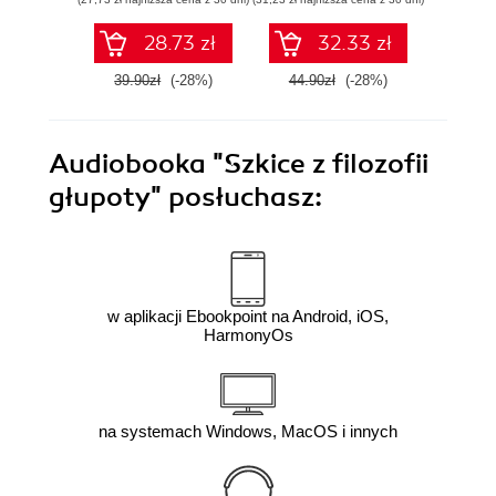
28.73 zł
32.33 zł
39.90zł
(-28%)
44.90zł
(-28%)
34.9
Audiobooka
"Szkice z filozofii
głupoty"
posłuchasz:
w aplikacji Ebookpoint na Android, iOS,
HarmonyOs
na systemach Windows, MacOS i innych