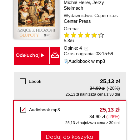
Michał Heller
,
Jerzy
Stelmach
Wydawnictwo:
Copernicus
Center Press
Ocena:
5.3
/
6
Opinie:
4
Czas nagrania:
03:15:59
Odsłuchaj
Audiobook w mp3
25,13 zł
Ebook
34,90 zł
(-28%)
25,13 zł najniższa cena z 30 dni
25,13 zł
Audiobook mp3
34,90 zł
(-28%)
25,13 zł najniższa cena z 30 dni
Dodaj do koszyka