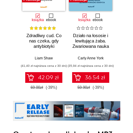
książka
ebook
książka
ebook
ksią
Zdradliwy cud. Co
Działo na łososie i
Pierwi
nas czeka, gdy
lewitująca żaba.
Skło
antybiotyki
Zwariowana nauka
Curie
przestaną działać
i jej całkiem
radu oś
poważne odkrycia
kob
Liam Shaw
Carly Anne York
Da
świe
(41,40 zł najniższa cena z 30 dni)
(35,94 zł najniższa cena z 30 dni)
(35,94 zł naj
42.09 zł
36.54 zł
69.00zł
(-39%)
59.90zł
(-39%)
59.9