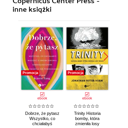
Copernicus Center Press -
inne książki
Promocja
Promocja
Promocj
ebook
ebook
Dobrze, że pytasz
Trinity Historia
Plem
Wszystko, co
bomby, która
instynk
chciałabyś
zmieniła losy
mo