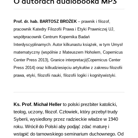
O autorach
audiobooka MP3
Prof. dr. hab. BARTOSZ BROŻEK
– prawnik i filozof,
pracownik Katedry Filozofii Prawa i Etyki Prawniczej UJ,
współpracownik Centrum Kopernika Badań
Interdyscyplinarnych. Autor kilkunastu książek, w tym Umysł
matematyczny (wspólnie z Mateuszem Hoholem, Copernicus
Center Press 2013), Granice interpretacji(Copernicus Center
Press 2014) oraz kilkudziesięciu artykułów z zakresu filozofii
prawa, etyki, filozofii nauki, filozofii logiki i kognitywistyki.
Ks. Prof. Michał Heller
to polski prezbiter katolicki,
teolog, uczony, filozof. Człowiek, który przebył trudy
Syberii, wysiedlony przez radzieckie władze w 1940
roku. Wrócił do Polski aby podjąć zdać maturę i
wstąpić do tarnowskiego seminarium duchownego. Od