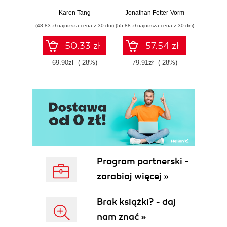
wiedzieć o swoim
świata
je
zdrowiu
Karen Tang
Jonathan Fetter-Vorm
Mich
ginekologicznym
(48,83 zł najniższa cena z 30 dni)
(55,88 zł najniższa cena z 30 dni)
(57,54 zł naj
(ale nigdy Ci nie
powiedziano)
50.33 zł
57.54 zł
69.90zł
(-28%)
79.91zł
(-28%)
79.9
Program partnerski -
zarabiaj więcej »
Brak książki? - daj
nam znać »