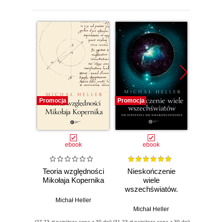
Promocj
Promocja
Promocja
Odsłuc
ebook
ebook
ebook
Teoria względności
Nieskończenie
Szkice
Mikołaja Kopernika
wiele
g
wszechświatów.
Od Einsteina do
Michał Heller
Bartosz 
nieskończoności
Michał Heller
(27,73 zł najniższa cena z 30 dni)
(31,23 zł najniższa cena z 30 dni)
(25,13 zł naj