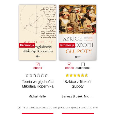
Promocja
Promocja
Promocj
ebook
ebook
audiobook
Teoria względności
Szkice z filozofii
Nies
Mikołaja Kopernika
głupoty
wszec
Od Ei
Michał Heller
Bartosz Brożek
,
Michał Heller
,
Jerzy S
niesk
Mic
(27,73 zł najniższa cena z 30 dni)
(25,13 zł najniższa cena z 30 dni)
(31,23 zł naj