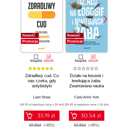
Nowość
Nowość
Nowość
Promocja
Promocja
Promocj
książka
ebook
książka
ebook
ksią
Zdradliwy cud. Co
Działo na łososie i
Pierwi
nas czeka, gdy
lewitująca żaba.
Skło
antybiotyki
Zwariowana nauka
Curie
przestaną działać
i jej całkiem
radu oś
poważne odkrycia
kob
Liam Shaw
Carly Anne York
Da
świe
(34,50 zł najniższa cena z 30 dni)
(29,95 zł najniższa cena z 30 dni)
(29,95 zł naj
35.19 zł
30.54 zł
69.00zł
(-49%)
59.90zł
(-49%)
59.9