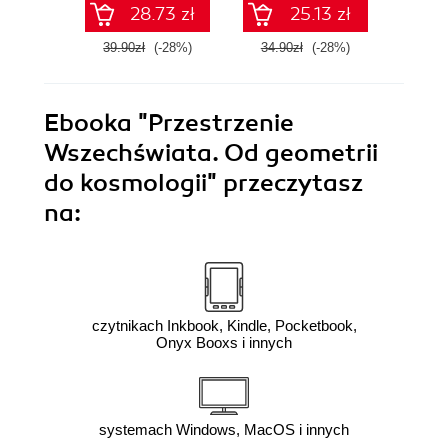
28.73 zł
25.13 zł
39.90zł
(-28%)
34.90zł
(-28%)
44.9
Ebooka
"Przestrzenie
Wszechświata. Od geometrii
do kosmologii"
przeczytasz
na:
czytnikach Inkbook, Kindle, Pocketbook,
Onyx Booxs i innych
systemach Windows, MacOS i innych