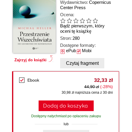
Wydawnictwo:
Copernicus
Center Press
Ocena:
Bądź pierwszym, który
oceni tę książkę
Stron:
280
Dostępne formaty:
ePub
Mobi
Zajrzyj do książki
Czytaj fragment
32,33 zł
Ebook
44,90 zł
(-28%)
30,98 zł najniższa cena z 30 dni
Dodaj do koszyka
Dostępny natychmiast po opłaceniu zakupu
lub