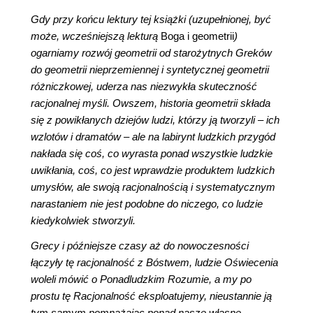
Gdy przy końcu lektury tej książki (uzupełnionej, być
może, wcześniejszą lekturą
Boga i geometrii
)
ogarniamy rozwój geometrii od starożytnych Greków
do geometrii nieprzemiennej i syntetycznej geometrii
różniczkowej, uderza nas niezwykła skuteczność
racjonalnej myśli. Owszem, historia geometrii składa
się z powikłanych dziejów ludzi, którzy ją tworzyli – ich
wzlotów i dramatów – ale na labirynt ludzkich przygód
nakłada się coś, co wyrasta ponad wszystkie ludzkie
uwikłania, coś, co jest wprawdzie produktem ludzkich
umysłów, ale swoją racjonalnością i systematycznym
narastaniem nie jest podobne do niczego, co ludzie
kiedykolwiek stworzyli.
Grecy i późniejsze czasy aż do nowoczesności
łączyły tę racjonalność z Bóstwem, ludzie Oświecenia
woleli mówić o Ponadludzkim Rozumie, a my po
prostu tę Racjonalność eksploatujemy, nieustannie ją
tym samym pomnażając ponad nasze własne