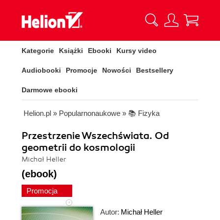
Kategorie
Książki
Ebooki
Kursy video
Audiobooki
Promocje
Nowości
Bestsellery
Darmowe ebooki
Helion.pl
»
Popularnonaukowe
»
📚 Fizyka
Przestrzenie Wszechświata. Od
geometrii do kosmologii
Michał Heller
(ebook)
Promocja
Autor:
Michał Heller