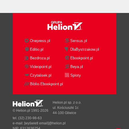
3. Program Erlangeński
4. Program Erlangeński, ciąg dalszy
Rozdział 11
Poeta nieskończoności
1. Gdzie mieszkają duchy?
2. Z nogą na stopniu omnibusu
3. Na mocy konwencji
Onepress.pl
Sensus.pl
4. Jak sfałszować geometrię?
Editio.pl
DlaBystrzakow.pl
Rozdział 12
Bezdroza.pl
Ebookpoint.pl
Droga do palpitacji serca i późniejsze sukcesy
Videopoint.pl
Beya.pl
1. Fizyka i czasoprzestrzeń
2. Profesor i jego student
Czytalisek.pl
Sploty
3. Droga do palpitacji serca
4. Fizyka grawitacji
Biblio.Ebookpoint.pl
5. Geometria czasoprzestrzeni
6. Postawić na dobrego konia
Helion.pl sp. z o.o.
Rozdział 13
ul. Kościuszki 1c
Od Euklidesa do Einsteina
© Helion.pl 1991-2026
44-100 Gliwice
1. Ku rozwiązaniu
tel. (32) 230-98-63
2. Zinterpretowana geometria
e-mail:
[wyświetl email]@helion.pl
3. Analizy Helmholtza
NIP: 6312636254