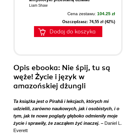
Liam Shaw
Cena zestawu:
104.25 zł
Oszczędzasz: 74,55 zł (42%)
Dodaj do koszyka
Opis
ebooka
: Nie śpij, tu są
węże! Życie i język w
amazońskiej dżungli
Ta książka jest o Pirahã i lekcjach, których mi
udzielili, zarówno naukowych, jak i osobistych, i o
tym, jak te nowe poglądy głęboko odmieniły moje
życie i sprawiły, że zacząłem żyć inaczej.
–
Daniel L.
Everett