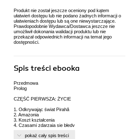
Produkt nie został jeszcze oceniony pod kątem
ułatwień dostępu lub nie podano żadnych informacji o
ułatwieniach dostępu lub są one niewystarczające.
Prawdopodobnie Wydawca/Dostawca jeszcze nie
umożliwił dokonania walidacji produktu lub nie
przekazał odpowiednich informacji na temat jego
dostępności.
Spis treści
ebooka
Przedmowa
Prolog
CZĘŚĆ PIERWSZA: ŻYCIE
1. Odkrywając świat Pirahã
2. Amazonia
3. Koszt kształcenia
4. Czasami zdarzają się błędy
5. Kultura materialna i brak rytuału
pokaż cały spis treści
6. Rodziny i społeczność