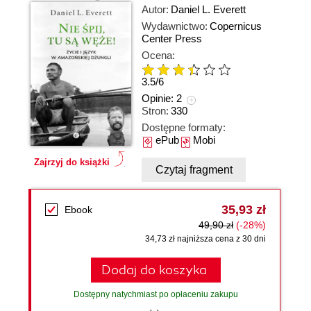
Autor:
Daniel L. Everett
Wydawnictwo:
Copernicus
Center Press
Ocena:
3.5
/
6
Opinie:
2
Stron:
330
Dostępne formaty:
ePub
Mobi
Zajrzyj do książki
Czytaj fragment
35,93 zł
Ebook
49,90 zł
(-28%)
34,73 zł najniższa cena z 30 dni
Dodaj do koszyka
Dostępny natychmiast po opłaceniu zakupu