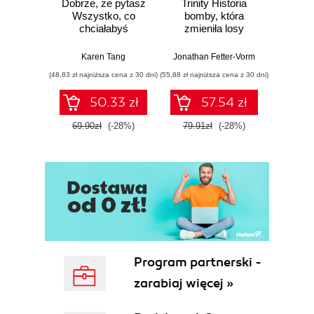
Dobrze, że pytasz
Trinity Historia
Plem
Wszystko, co
bomby, która
instynk
chciałabyś
zmieniła losy
mo
wiedzieć o swoim
świata
je
zdrowiu
Karen Tang
Jonathan Fetter-Vorm
Mich
ginekologicznym
(48,83 zł najniższa cena z 30 dni)
(55,88 zł najniższa cena z 30 dni)
(57,54 zł naj
(ale nigdy Ci nie
powiedziano)
50.33 zł
57.54 zł
69.90zł
(-28%)
79.91zł
(-28%)
79.9
Program partnerski -
zarabiaj więcej »