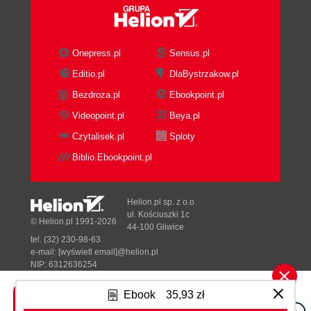
Onepress.pl
Sensus.pl
Editio.pl
DlaBystrzakow.pl
Bezdroza.pl
Ebookpoint.pl
Videopoint.pl
Beya.pl
Czytalisek.pl
Sploty
Biblio.Ebookpoint.pl
Helion.pl sp. z o.o.
ul. Kościuszki 1c
© Helion.pl 1991-2026
44-100 Gliwice
tel. (32) 230-98-63
e-mail:
[wyświetl email]@helion.pl
NIP: 6312636254
Regon: 241989027
Ebook
35,93 zł
Designed with ♥ by
Tonik.pl