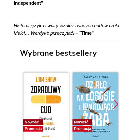
Independent"
Historia języka i wiary wzdłuż rwących nurtów rzeki
Maici… Werdykt: przeczytać!
– "
Time"
Wybrane bestsellery
Nowość
Nowość
Nowość
Promocja
Promocja
Promocj