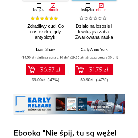
książka
ebook
książka
ebook
ksią
Zdradliwy cud. Co
Działo na łososie i
Pierwi
nas czeka, gdy
lewitująca żaba.
Skło
antybiotyki
Zwariowana nauka
Curie
przestaną działać
i jej całkiem
radu oś
poważne odkrycia
kob
Liam Shaw
Carly Anne York
Da
świe
(34,50 zł najniższa cena z 30 dni)
(29,95 zł najniższa cena z 30 dni)
(29,95 zł naj
36.57 zł
31.75 zł
69.00zł
(-47%)
59.90zł
(-47%)
59.9
Ebooka
"Nie śpij, tu są węże!