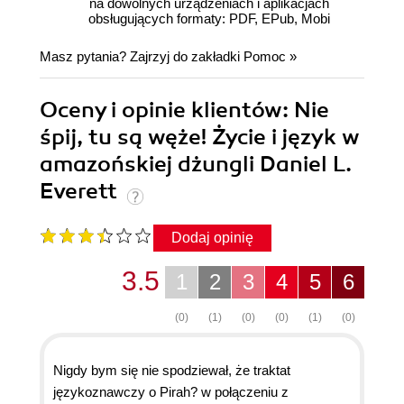
na dowolnych urządzeniach i aplikacjach
obsługujących formaty: PDF, EPub, Mobi
Masz pytania? Zajrzyj do zakładki
Pomoc
»
Oceny i opinie klientów: Nie
śpij, tu są węże! Życie i język w
amazońskiej dżungli Daniel L.
Everett
Dodaj opinię
3.5
1
2
3
4
5
6
(0)
(1)
(0)
(0)
(1)
(0)
Nigdy bym się nie spodziewał, że traktat
językoznawczy o Pirah? w połączeniu z