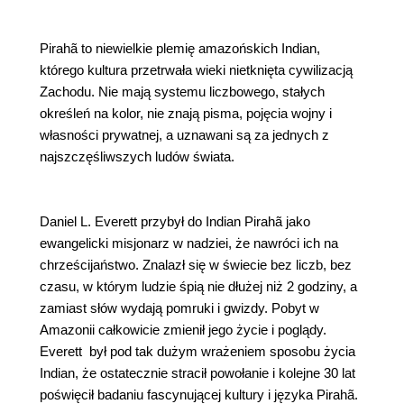
Pirahã to niewielkie plemię amazońskich Indian,
którego kultura przetrwała wieki nietknięta cywilizacją
Zachodu. Nie mają systemu liczbowego, stałych
określeń na kolor, nie znają pisma, pojęcia wojny i
własności prywatnej, a uznawani są za jednych z
najszczęśliwszych ludów świata.
Daniel L. Everett przybył do Indian Pirahã jako
ewangelicki misjonarz w nadziei, że nawróci ich na
chrześcijaństwo. Znalazł się w świecie bez liczb, bez
czasu, w którym ludzie śpią nie dłużej niż 2 godziny, a
zamiast słów wydają pomruki i gwizdy. Pobyt w
Amazonii całkowicie zmienił jego życie i poglądy.
Everett był pod tak dużym wrażeniem sposobu życia
Indian, że ostatecznie stracił powołanie i kolejne 30 lat
poświęcił badaniu fascynującej kultury i języka Pirahã.