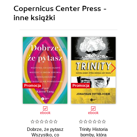
Copernicus Center Press -
inne książki
Promocja
Promocja
Promocj
ebook
ebook
Dobrze, że pytasz
Trinity Historia
Plem
Wszystko, co
bomby, która
instynk