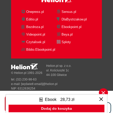
Onepress.pl
Sensus.pl
Editio.pl
DlaBystrzakow.pl
Bezdroza.pl
Ebookpoint.pl
Videopoint.pl
Beya.pl
Czytalisek.pl
Sploty
Biblio.Ebookpoint.pl
Helion.pl sp. z o.o.
ul. Kościuszki 1c
© Helion.pl 1991-2026
44-100 Gliwice
tel. (32) 230-98-63
e-mail:
[wyświetl email]@helion.pl
NIP: 6312636254
Regon: 241989027
Ebook
28,73 zł
Designed with ♥ by
Tonik.pl
Dodaj do koszyka