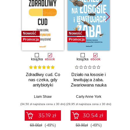
Nowość
Nowość
Nowość
Promocja
Promocja
Promocj
książka
ebook
książka
ebook
ksią
Zdradliwy cud. Co
Działo na łososie i
Pierwi
nas czeka, gdy
lewitująca żaba.
Skło
antybiotyki
Zwariowana nauka
Curie
przestaną działać
i jej całkiem
radu oś
poważne odkrycia
kob
Liam Shaw
Carly Anne York
Da
świe
(34,50 zł najniższa cena z 30 dni)
(29,95 zł najniższa cena z 30 dni)
(29,95 zł naj
35.19 zł
30.54 zł
69.00zł
(-49%)
59.90zł
(-49%)
59.9