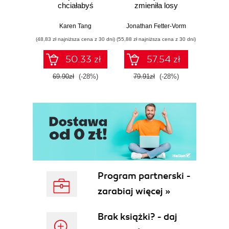
chciałabyś
zmieniła losy
mo
wiedzieć o swoim
świata
je
zdrowiu
Karen Tang
Jonathan Fetter-Vorm
Mich
ginekologicznym
(48,83 zł najniższa cena z 30 dni)
(55,88 zł najniższa cena z 30 dni)
(57,54 zł naj
(ale nigdy Ci nie
powiedziano)
50.33 zł
57.54 zł
69.90zł
(-28%)
79.91zł
(-28%)
79.9
Program partnerski -
zarabiaj więcej »
Brak książki? - daj