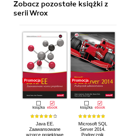
Zobacz pozostałe książki z
serii Wrox
Promocja
Promocja
Promocj
książka
ebook
książka
ebook
ksią
Java EE.
Microsoft SQL
Progra
Zaawansowane
Server 2014.
prac
wzorce projektowe
Podręcznik
rekruta