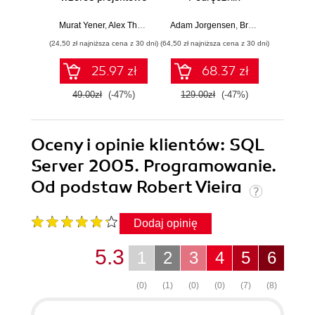
administratora
IT. W
Murat Yener
,
Alex Theedom
Adam Jorgensen
,
Bradley Ball
John Mo
,
Steve
(24,50 zł najniższa cena z 30 dni)
(64,50 zł najniższa cena z 30 dni)
(24,50 zł naj
25.97 zł
68.37 zł
49.00zł
(-47%)
129.00zł
(-47%)
49.0
Oceny i opinie klientów: SQL
Server 2005. Programowanie.
Od podstaw Robert Vieira
Dodaj opinię
5.3
1
2
3
4
5
6
(0)
(1)
(0)
(0)
(7)
(8)