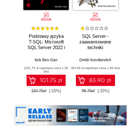
ebook
ebook
Podstawy języka
SQL Server -
SQL
T-SQL: Microsoft
zaawansowane
Ad
SQL Server 2022 i
techniki
Troub
Azure SQL
rozwiązywania
and P
Database
problemów i
Itzik Ben-Gan
Dmitri Korotkevitch
Dmitri
poprawiania
(101,75 zł najniższa cena z 30
(83,90 zł najniższa cena z 30 dni)
(203,15 zł 
wydajności
dni)
101.75 zł
83.90 zł
119.70zł
(-15%)
98.70zł
(-15%)
239.0