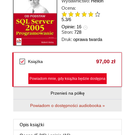
Wydawnictwo:
Helion
Ocena:
5.3
/
6
Opinie:
16
Stron:
728
Druk:
oprawa twarda
97,00 zł
Książka
Powiadom mnie, gdy książka będzie dostępna
Przenieś na półkę
Powiadom o dostępności audiobooka »
Opis
książki