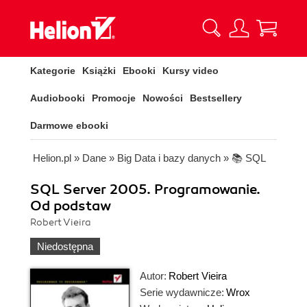
Kategorie
Książki
Ebooki
Kursy video
Audiobooki
Promocje
Nowości
Bestsellery
Darmowe ebooki
Helion.pl
»
Dane
»
Big Data i bazy danych
»
📚 SQL
SQL Server 2005. Programowanie.
Od podstaw
Robert Vieira
Niedostępna
Autor:
Robert Vieira
Serie wydawnicze:
Wrox