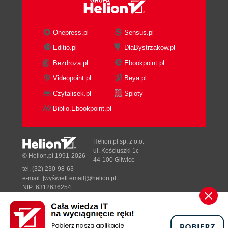
UPDATE (97)
Polecenie DELETE (100)
Podsumowanie (101)
Onepress.pl
Sensus.pl
Ćwiczenia (102)
Editio.pl
DlaBystrzakow.pl
Rozdział 4. Złączenia (JOINs) (103)
Bezdroza.pl
Ebookpoint.pl
Złączenia JOIN (104)
Videopoint.pl
Beya.pl
Złączenia wewnętrzne (INNER JOIN) (105)
Czytalisek.pl
Sploty
Dlaczego INNER JOIN przypomina klauzulę
WHERE (110)
Biblio.Ebookpoint.pl
Złączenia zewnętrzne (114)
Proste złączenie zewnętrzne (115)
Helion.pl sp. z o.o.
Bardziej skomplikowane złączenia
ul. Kościuszki 1c
© Helion.pl 1991-2026
zewnętrzne (120)
44-100 Gliwice
Spojrzenie w obie strony za pomocą złączeń
tel. (32) 230-98-63
e-mail:
[wyświetl email]@helion.pl
pełnych (124)
NIP: 6312636254
Złączenia krzyżowe (126)
Regon: 241989027
Alternatywne składnie złączeń (127)
Designed with ♥ by
Tonik.pl
Alternatywne INNER JOIN (127)