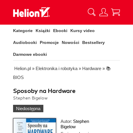
Kategorie
Książki
Ebooki
Kursy video
Audiobooki
Promocje
Nowości
Bestsellery
Darmowe ebooki
Helion.pl
»
Elektronika i robotyka
»
Hardware
»
📚
BIOS
Sposoby na Hardware
Stephen Bigelow
Niedostępna
Autor:
Stephen
Bigelow