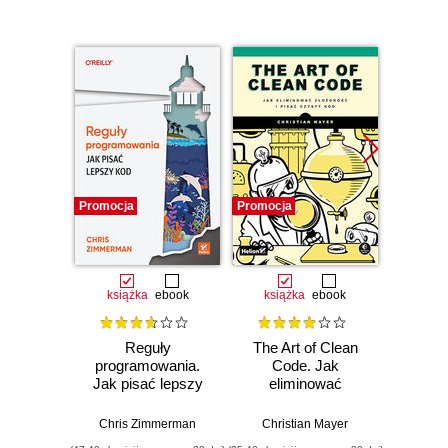
Promocja
Promocja
Promocj
książka
ebook
książka
ebook
ksią
Reguły
The Art of Clean
My
programowania.
Code. Jak
sys
Jak pisać lepszy
eliminować
Wpro
kod
złożoność i pisać
czysty kod
Chris Zimmerman
Christian Mayer
Donell