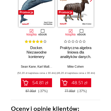
Promocja
Promocja
Promocj
książka
ebook
książka
ebook
ksią
Docker.
Praktyczna algebra
Pyt
Niezawodne
liniowa dla
S
kontenery
analityków danych.
Ni
produkcyjne.
Od podstawowych
narzęd
Praktyczne
koncepcji do
z dany
Sean Kane
,
Karl Matthias
Mike Cohen
Jake 
zastosowania.
użytecznych
(52,20 zł najniższa cena z 30 dni)
(46,20 zł najniższa cena z 30 dni)
(83,40 zł naj
Wydanie III
aplikacji w
Pythonie
54.81 zł
48.51 zł
87.00zł
(-37%)
77.00zł
(-37%)
139.0
Oceny i opinie klientów: