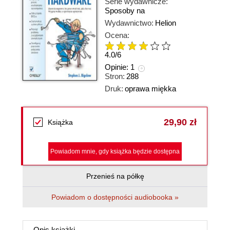
Serie wydawnicze:
Sposoby na
Wydawnictwo:
Helion
Ocena:
4.0
/
6
Opinie:
1
Stron:
288
Druk:
oprawa miękka
29,90 zł
Książka
Powiadom mnie, gdy książka będzie dostępna
Przenieś na półkę
Powiadom o dostępności audiobooka »
Opis
książki