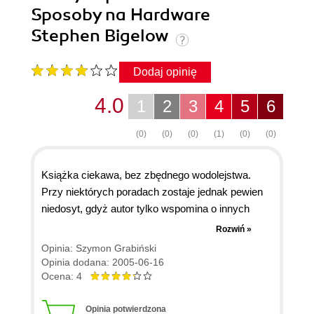
Sposoby na Hardware
Stephen Bigelow
Dodaj opinię
4.0
1
2
3
4
5
6
(0)
(0)
(0)
(1)
(0)
(0)
Książka ciekawa, bez zbędnego wodolejstwa.
Przy niektórych poradach zostaje jednak pewien
niedosyt, gdyż autor tylko wspomina o innych
rozwiązaniach a ich nie opisuje. Moim zdaniem te
Rozwiń »
nieopisane metody byłyby czasami bardziej
Opinia: Szymon Grabiński
przydatne, niż oczywiste rozwiązania, które
Opinia dodana: 2005-06-16
opisuje autor. Stąd tyko ocena dobra, a nie bardzo
Ocena: 4
dobra. Ponadto w książce pojawiają się literówki.
Ogólnie jednak książkę polecam!
Opinia potwierdzona