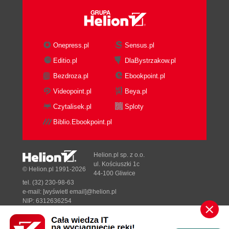
pamięci (39)
Nowa pamięć a wydajność systemu (40)
Pamięci o różnych prędkościach mogą nie
Onepress.pl
Sensus.pl
współpracować ze sobą (40)
DDR - następna generacja (40)
Editio.pl
DlaBystrzakow.pl
Błędy SPD (41)
Bezdroza.pl
Ebookpoint.pl
Problemy z procesorem (41)
Videopoint.pl
Beya.pl
Identyfikowanie procesora (41)
Czytalisek.pl
Sploty
Nowy procesor - czy się nada? (42)
Lepszy procesor, nie zawsze lepsza
Biblio.Ebookpoint.pl
wydajność (43)
Procesor procesorowi nierówny (43)
Helion.pl sp. z o.o.
Drugi procesor to nie zawsze zysk (44)
ul. Kościuszki 1c
© Helion.pl 1991-2026
Gorąco!!! (44)
44-100 Gliwice
Gdzie jest nóżka nr 1? (45)
tel. (32) 230-98-63
e-mail:
[wyświetl email]@helion.pl
Dwa procesory? (45)
NIP: 6312636254
Nie mogę wyjąć procesora... (45)
Regon: 241989027
Zagadkowa częstotliwość zegara CPU (46)
Designed with ♥ by
Tonik.pl