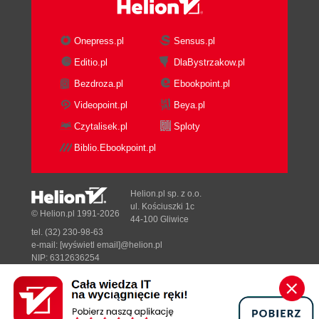
Onepress.pl
Sensus.pl
Editio.pl
DlaBystrzakow.pl
Bezdroza.pl
Ebookpoint.pl
Videopoint.pl
Beya.pl
Czytalisek.pl
Sploty
Biblio.Ebookpoint.pl
Helion.pl sp. z o.o.
ul. Kościuszki 1c
© Helion.pl 1991-2026
44-100 Gliwice
tel. (32) 230-98-63
e-mail:
[wyświetl email]@helion.pl
NIP: 6312636254
Regon: 241989027
Designed with ♥ by
Tonik.pl