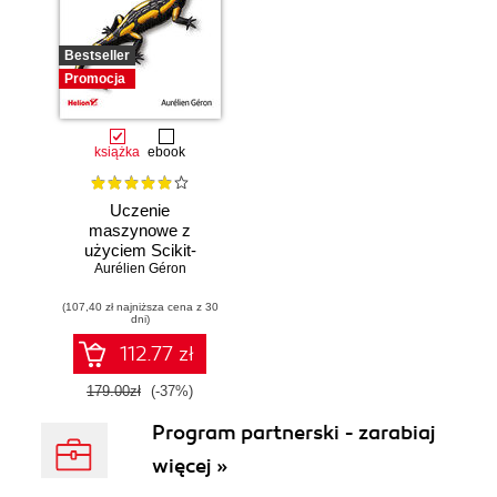
Bestseller
Promocja
książka
ebook
Uczenie
maszynowe z
użyciem Scikit-
Learn, Keras i
Aurélien Géron
TensorFlow.
(107,40 zł najniższa cena z 30
Wydanie III
dni)
112.77 zł
179.00zł
(-37%)
Program partnerski - zarabiaj
więcej »