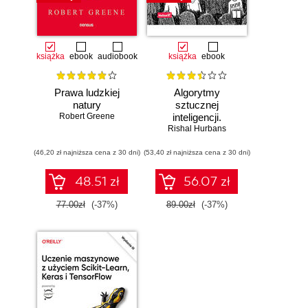
książka
ebook
audiobook
książka
ebook
Prawa ludzkiej
Algorytmy
natury
sztucznej
Robert Greene
inteligencji.
Rishal Hurbans
Ilustrowany
przewodnik
(46,20 zł najniższa cena z 30 dni)
(53,40 zł najniższa cena z 30 dni)
48.51 zł
56.07 zł
77.00zł
(-37%)
89.00zł
(-37%)