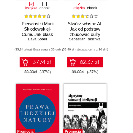
książka
ebook
książka
ebook
Pierwiastki Marii
Stwórz własne AI.
Skłodowskiej-
Jak od podstaw
Curie. Jak blask
zbudować duży
radu oświetlił drogę
Dava Sobel
model językowy
Sebastian Raschka
kobietom w
(35,94 zł najniższa cena z 30 dni)
świecie nauki
(59,40 zł najniższa cena z 30 dni)
37.74 zł
62.37 zł
59.90zł
(-37%)
99.00zł
(-37%)
Promocja
Promocja