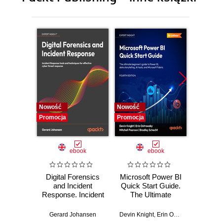
Nowość
Nowość
Nowość
Promocja
Promocja
Promocj
ebook
ebook
Digital Forensics
Microsoft Power BI
Pract
and Incident
Quick Start Guide.
Intel
Response. Incident
The Ultimate
Data-D
Response tools
Beginner's Guide
Hunti
and techniques for
to Power BI, Data
your c
Gerard Johansen
Devin Knight
,
Erin Ostrowsky
,
Mitchel