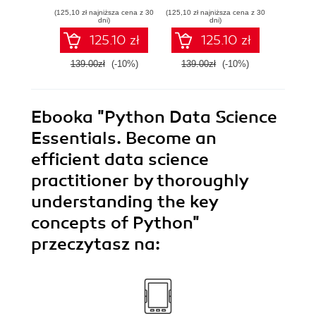
reinforcement
data science
(125,10 zł najniższa cena z 30
(125,10 zł najniższa cena z 30
(29,49 zł naj
learning algorithms
principles, tools,
dni)
dni)
to a wide range of
and techniques -
125.10 zł
125.10 zł
control problems
Third Edition
139.00zł
(-10%)
139.00zł
(-10%)
59.0
Ebooka
"Python Data Science
Essentials. Become an
efficient data science
practitioner by thoroughly
understanding the key
concepts of Python"
przeczytasz na: