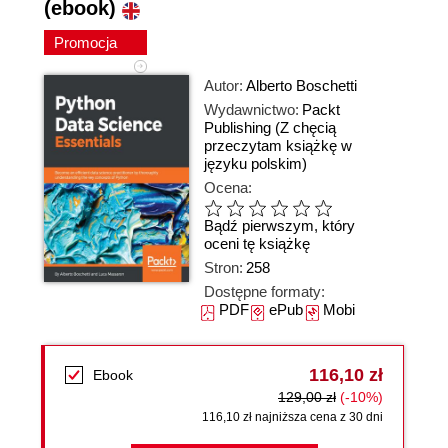
(ebook)
Promocja
Autor:
Alberto Boschetti
Wydawnictwo:
Packt
Publishing
(Z chęcią
przeczytam książkę w
języku polskim)
Ocena:
Bądź pierwszym, który
oceni tę książkę
Stron:
258
Dostępne formaty:
PDF
ePub
Mobi
116,10 zł
Ebook
129,00 zł
(-10%)
116,10 zł najniższa cena z 30 dni