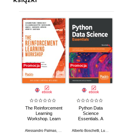
Promocja
Promocja
Promocj
ebook
ebook
ksią
The Reinforcement
Python Data
Python
Learning
Science
nauki
Workshop. Learn
Essentials. A
Wy
how to apply
practitioner’s guide
cutting-edge
covering essential
Alessandro Palmas
,
Emanuele Ghelfi
Alberto Boschetti
,
Dr. Alexandra Galina Petre
,
Luca Massaron
Alberto B
,