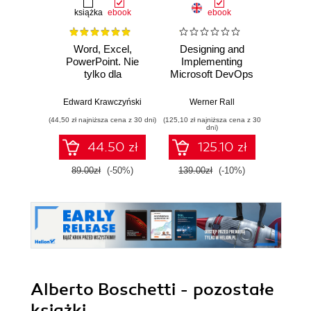
książka
ebook
ebook
Word, Excel,
Designing and
The Cl
PowerPoint. Nie
Implementing
Pla
tylko dla
Microsoft DevOps
Googl
zaawansowanych
Solutions AZ 400
practi
Certification Guide.
adopt,
Edward Krawczyński
Werner Rall
Eric Lam
Gain Azure
sca
(44,50 zł najniższa cena z 30 dni)
(125,10 zł najniższa cena z 30
(125,10 zł 
DevOps expertise,
F
dni)
pass the AZ-400
44.50 zł
125.10 zł
with confidence,
and boost your
89.00zł
(-50%)
139.00zł
(-10%)
139.0
cloud career
Alberto Boschetti - pozostałe
książki