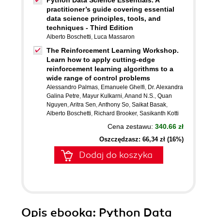
Python Data Science Essentials. A
practitioner’s guide covering essential
data science principles, tools, and
techniques - Third Edition
Alberto Boschetti
,
Luca Massaron
The Reinforcement Learning Workshop.
Learn how to apply cutting-edge
reinforcement learning algorithms to a
wide range of control problems
Alessandro Palmas
,
Emanuele Ghelfi
,
Dr. Alexandra
Galina Petre
,
Mayur Kulkarni
,
Anand N.S.
,
Quan
Nguyen
,
Aritra Sen
,
Anthony So
,
Saikat Basak
,
Alberto Boschetti
,
Richard Brooker
,
Sasikanth Kotti
Cena zestawu:
340.66 zł
Oszczędzasz: 66,34 zł (16%)
Dodaj do koszyka
Opis
ebooka
: Python Data