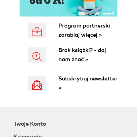
Przerywnik - Unicode i znaki ogólne (74)
Strategie związane z kodowaniem Unicode (77)
Przykład - przetwarzanie błędów (78)
Program partnerski -
Urządzenia standardowe (81)
Przykład - kopiowanie wielu plików do
zarabiaj więcej »
standardowego wyjścia (82)
Przykład - proste szyfrowanie pliku (85)
Brak książki? - daj
Zarządzanie plikami i katalogami (88)
nam znać »
Operacje wejścia-wyjścia konsoli (94)
Przykład - wyświetlanie danych i instrukcji (96)
Subskrybuj newsletter
Przykład - wyświetlanie bieżącego katalogu (99)
Podsumowanie (100)
»
Ćwiczenia (101)
Rozdział 3. Zaawansowane przetwarzanie plików i
katalogów oraz rejestr (103)
64-bitowy system plików (104)
Twoje Konto
Wskaźniki do plików (104)
Księgarnia
Pobieranie rozmiaru plików (109)