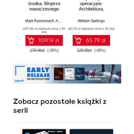
środka. Wnętrze
operacyjne.
Zaaw
nowoczesnego
Architektura,
admi
systemu,
funkcjonowanie i
sy
wirtualizacja,
projektowanie.
Mark Russinovich
,
Andrea Allievi
William Stallings
,
Alex Ionescu
,
David Solomon
Andr
systemy plików,
Wydanie IX
(107,40 zł najniższa cena z 30
(64,50 zł najniższa cena z 30 dni)
(24,50 zł naj
rozruch,
dni)
bezpieczeństwo i
109.19 zł
65.79 zł
dużo więcej.
Wydanie VII
179.00zł
(-39%)
129.00zł
(-49%)
49.0
Zobacz pozostałe książki z
serii