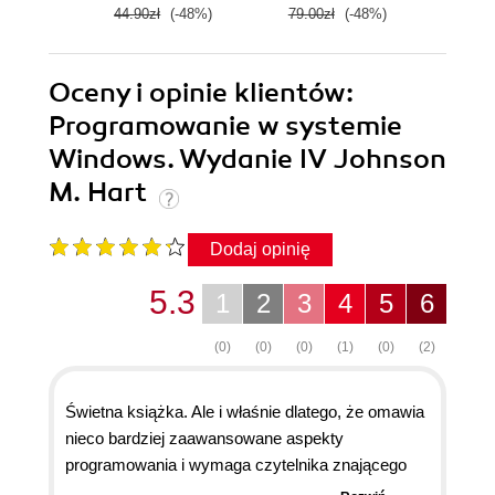
44.90zł
(-48%)
79.00zł
(-48%)
44.9
Oceny i opinie klientów:
Programowanie w systemie
Windows. Wydanie IV Johnson
M. Hart
Dodaj opinię
5.3
1
2
3
4
5
6
(0)
(0)
(0)
(1)
(0)
(2)
Świetna książka. Ale i właśnie dlatego, że omawia
nieco bardziej zaawansowane aspekty
programowania i wymaga czytelnika znającego
język C i umiejącego pisać programy. Nie