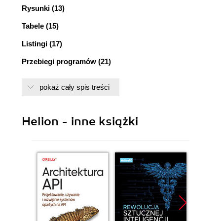
Rysunki (13)
Tabele (15)
Listingi (17)
Przebiegi programów (21)
Wstęp (23)
pokaż cały spis treści
O autorze (33)
Rozdział 1. Wprowadzenie do systemu Windows
Helion - inne książki
(35)
Podstawy systemów operacyjnych (36)
Ewolucja systemu Windows (37)
Wersje systemu Windows (37)
Pozycja systemu Windows na rynku (40)
System Windows, standardy i systemy o
otwartym dostępie do kodu źródłowego (41)
Podstawy systemu Windows (43)