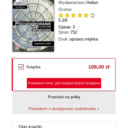
Wydawnictwo:
Helion
Ocena:
5.3
/
6
Opinie:
3
Stron:
752
Druk:
oprawa miękka
109,00 zł
Książka
Powiadom mnie, gdy książka będzie dostępna
Przenieś na półkę
Powiadom o dostępności audiobooka »
Opis
książki