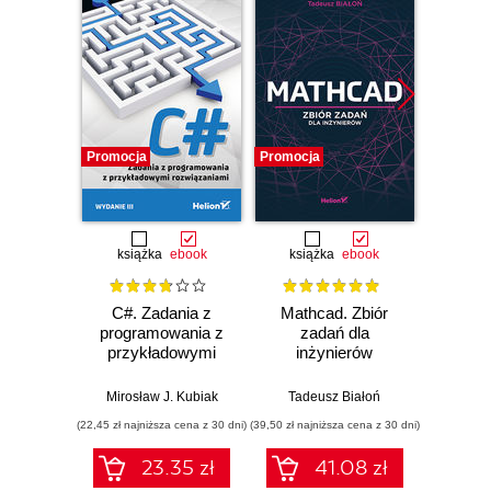
Promocja
Promocja
Promocj
książka
ebook
książka
ebook
ksią
C#. Zadania z
Mathcad. Zbiór
Unity
programowania z
zadań dla
Progra
przykładowymi
inżynierów
nas
rozwiązaniami.
Wydanie III
Mirosław J. Kubiak
Tadeusz Białoń
Jacek R
(22,45 zł najniższa cena z 30 dni)
(39,50 zł najniższa cena z 30 dni)
(22,45 zł naj
23.35 zł
41.08 zł