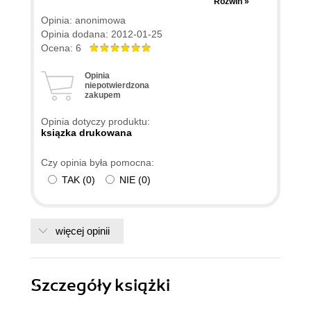
Rozwiń »
polecam komuś, kto chce napisać "Hello world"
Opinia: anonimowa
i/lub zaliczyć pierwszy semestr programowania.
Opinia dodana: 2012-01-25
Ale moim zdaniem "must have" dla każdego, kto
Ocena: 6
chciałby doskonalić swoje umiejętności.
Opinia
niepotwierdzona
zakupem
Opinia dotyczy produktu:
ksiązka drukowana
Czy opinia była pomocna:
TAK
(
0
)
NIE
(
0
)
więcej opinii
Szczegóły
książki