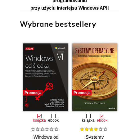
programowaniu
przy użyciu interfejsu Windows API!
Wybrane bestsellery
Promocja
Promocja
Promocj
książka
ebook
książka
ebook
ksią
Windows od
Systemy
Wind