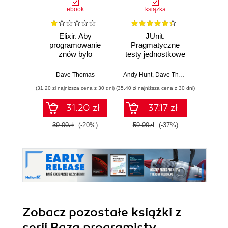
ebook
książka
Elixir. Aby
JUnit.
From P
programowanie
Pragmatyczne
on Rail
znów było
testy jednostkowe
from P
przyjemnością
w Javie
by lev
(ebook)
exist
Dave Thomas
Andy Hunt
,
Dave Thomas
Bern
pro
(31,20 zł najniższa cena z 30 dni)
(35,40 zł najniższa cena z 30 dni)
(98,10 zł naj
kn
31.20 zł
37.17 zł
39.00zł
(-20%)
59.00zł
(-37%)
109.0
Zobacz pozostałe książki z
serii Baza programisty