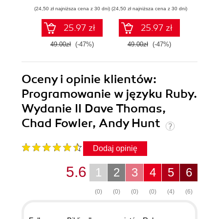
Android i zwykłego
(24,50 zł najniższa cena z 30 dni)
(24,50 zł najniższa cena z 30 dni)
(27,45 zł naj
komputera
25.97 zł
25.97 zł
49.00zł
(-47%)
49.00zł
(-47%)
54.9
Oceny i opinie klientów:
Programowanie w języku Ruby.
Wydanie II Dave Thomas,
Chad Fowler, Andy Hunt
Dodaj opinię
5.6
1
2
3
4
5
6
(0)
(0)
(0)
(0)
(4)
(6)