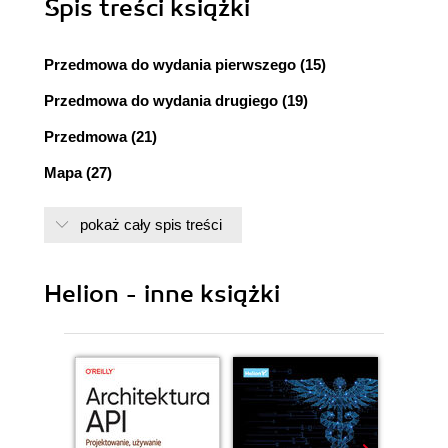
Spis treści
książki
Przedmowa do wydania pierwszego (15)
Przedmowa do wydania drugiego (19)
Przedmowa (21)
Mapa (27)
Część I Płaszczyzny Ruby
pokaż cały spis treści
Rozdział 1. Pierwsze kroki (31)
Instalacja Ruby (31)
Helion - inne książki
Uruchamianie Ruby (34)
Dokumentacja Ruby - RDoc i ri (37)
Rozdział 2. Ruby.new (41)
Ruby to język zorientowany obiektowo (42)
Wybrane podstawy Ruby (44)
Tablice i tablice asocjacyjne (48)