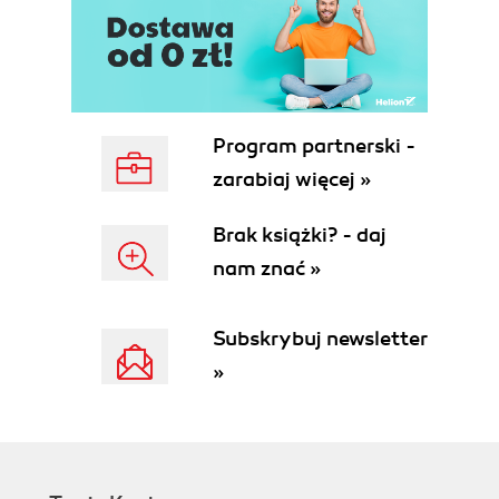
Łańcuchy znaków (100)
Przedziały (106)
Wyrażenia regularne (108)
Rozdział 6. Więcej na temat metod (121)
Definiowanie metody (121)
Program partnerski -
Wywoływanie metody (123)
zarabiaj więcej »
Rozdział 7. Wyrażenia (129)
Wyrażenia operatorowe (130)
Brak książki? - daj
Różnorodne wyrażenia (131)
nam znać »
Przypisania (132)
Wykonanie warunkowe (137)
Wyrażenia case (142)
Subskrybuj newsletter
Pętle (144)
»
Zasięg zmiennych, pętle i bloki (151)
Rozdział 8. Zgłaszanie i przechwytywanie wyjątków
(153)
Klasa Exception (154)