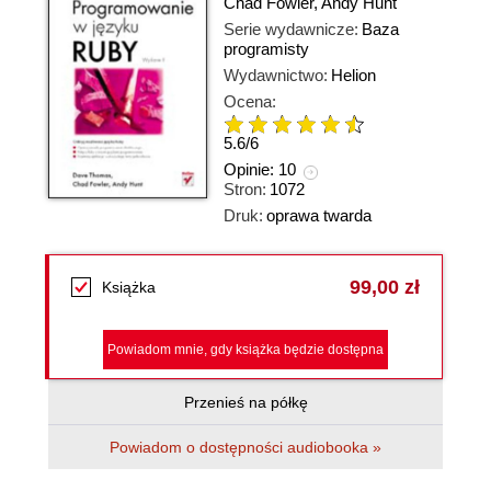
Chad Fowler
,
Andy Hunt
Serie wydawnicze:
Baza
programisty
Wydawnictwo:
Helion
Ocena:
5.6
/
6
Opinie:
10
Stron:
1072
Druk:
oprawa twarda
99,00 zł
Książka
Powiadom mnie, gdy książka będzie dostępna
Przenieś na półkę
Powiadom o dostępności audiobooka »