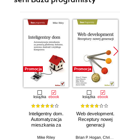
Promocja
Promocja
Promocj
książka
ebook
książka
ebook
ksią
Inteligentny dom.
Web development.
Progr
Automatyzacja
Receptury nowej
języ
mieszkania za
generacji
pomocą platformy
Stuart H
Arduino, systemu
Mike Riley
Brian P. Hogan
,
Chris Warren
,
Mike W