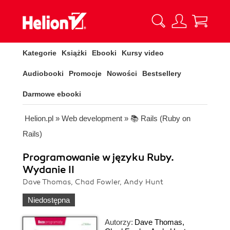
Kategorie
Książki
Ebooki
Kursy video
Audiobooki
Promocje
Nowości
Bestsellery
Darmowe ebooki
Helion.pl
»
Web development
»
📚 Rails (Ruby on
Rails)
Programowanie w języku Ruby.
Wydanie II
Dave Thomas, Chad Fowler, Andy Hunt
Niedostępna
Autorzy:
Dave Thomas
,