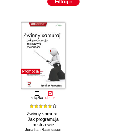
Filtruj »
Promocja
książka
ebook
Zwinny samuraj.
Jak programują
mistrzowie
Jonathan Rasmusson
zwinności