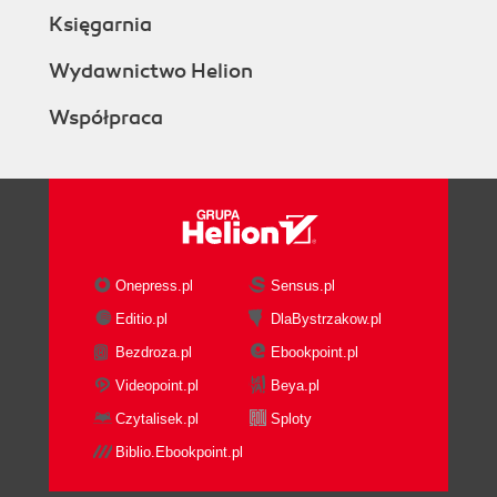
Księgarnia
Wydawnictwo Helion
Współpraca
Onepress.pl
Sensus.pl
Editio.pl
DlaBystrzakow.pl
Bezdroza.pl
Ebookpoint.pl
Videopoint.pl
Beya.pl
Czytalisek.pl
Sploty
Biblio.Ebookpoint.pl