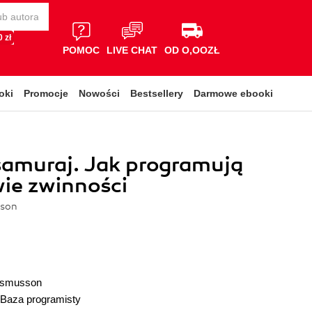
 zł
POMOC
LIVE CHAT
OD O,OOZŁ
oki
Promocje
Nowości
Bestsellery
Darmowe ebooki
samuraj. Jak programują
ie zwinności
son
asmusson
Baza programisty