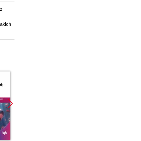
 z
takich
Promocja
Promocja
Promoc