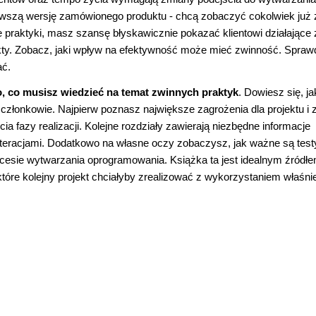
pierwszą wersję zamówionego produktu - chcą zobaczyć cokolwiek już 
e praktyki, masz szansę błyskawicznie pokazać klientowi działające
 efekty. Zobacz, jaki wpływ na efektywność może mieć zwinność. Spraw
ać.
o, co musisz wiedzieć na temat zwinnych praktyk
. Dowiesz się, ja
o członkowie. Najpierw poznasz największe zagrożenia dla projektu i 
ia fazy realizacji. Kolejne rozdziały zawierają niezbędne informacje
teracjami. Dodatkowo na własne oczy zobaczysz, jak ważne są test
rocesie wytwarzania oprogramowania. Książka ta jest idealnym źródł
tóre kolejny projekt chciałyby zrealizować z wykorzystaniem właśnie