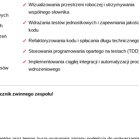
Wizualizowania przestrzeni roboczej i utrzymywania
wspólnego słownika
wych
Wdrażania testów jednostkowych i zapewniania jakośc
ch
kodu
czeń
Refaktoryzowania kodu i spłacania długu techniczneg
Stosowania programowania opartego na testach (TDD
Implementowania ciągłej integracji i automatyzacji pro
esów
wdrożeniowego
cznik zwinnego zespołu!
ientów oraz tempo życia wymagają zmiany podejścia do wytwarzania