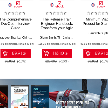
ebook
ebook
ebook
The Comprehensive
The Release Train
Minimum Viab
DevOps Interview
Engineer Handbook.
Product for Star
Guide
Transform your Agile
Release Train (ART)
Saurabh Gupt
with practical, result-
Pradeep Shankar Chintale
,
Ankur Harendrasinh Mahida
Glenn Smith
,
Tim Jackson
,
Gopi Desaboyina
,
Gez Smith
,
Andrew Sale
driven approaches
9,91 zł najniższa cena z 30 dni)
(116,10 zł najniższa cena z 30 dni)
(89,91 zł najniższa cena 
89.91 zł
116.10 zł
89.91 z
99.90zł
(-10%)
129.00zł
(-10%)
99.90zł
(-10%