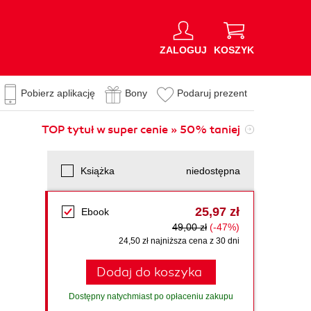
ZALOGUJ
KOSZYK
Pobierz aplikację
Bony
Podaruj prezent
TOP tytuł w super cenie » 50% taniej
Książka
niedostępna
25,97 zł
Ebook
49,00 zł
(-47%)
24,50 zł najniższa cena z 30 dni
Dodaj do koszyka
Dostępny natychmiast po opłaceniu zakupu