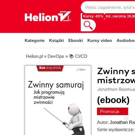
Kursy -65%
Inż. zwrotna 39,90
Kategorie
Książki
Ebooki
Kursy video
Audiobo
Helion.pl
»
DevOps
»
📚 CI/CD
Zwinny 
mistrzow
Jonathan Rasmus
(ebook)
Promocja
Autor:
Jonathan R
Serie wydawnicze: