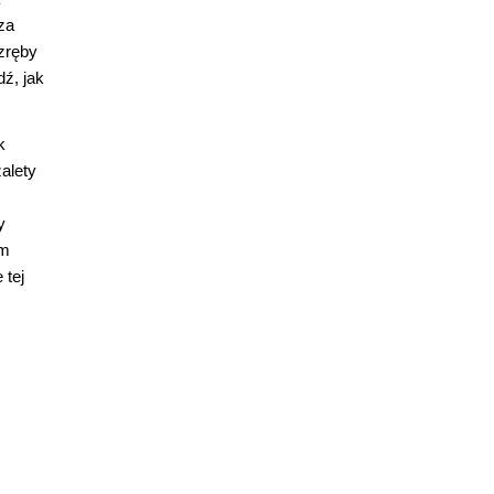
za
 zręby
dź, jak
k
zalety
y
em
 tej