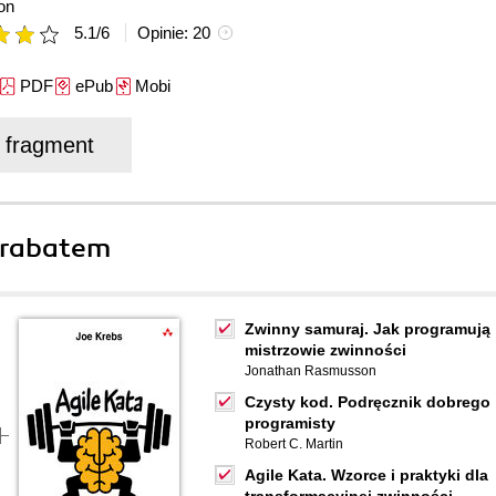
on
5.1
/
6
Opinie:
20
PDF
ePub
Mobi
j fragment
 rabatem
Zwinny samuraj. Jak programują
mistrzowie zwinności
Jonathan Rasmusson
Czysty kod. Podręcznik dobrego
programisty
Robert C. Martin
Agile Kata. Wzorce i praktyki dla