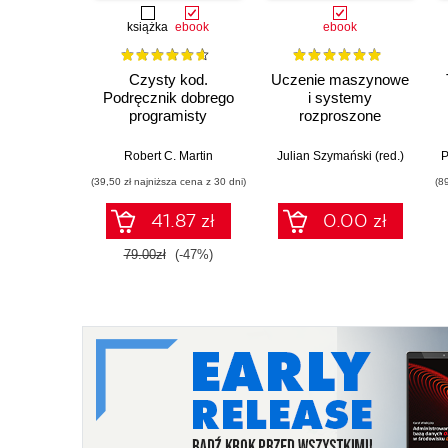
książka
ebook
ebook
Czysty kod.
Uczenie maszynowe
Podręcznik dobrego
i systemy
programisty
rozproszone
Robert C. Martin
Julian Szymański (red.)
(39,50 zł najniższa cena z 30 dni)
(8
41.87 zł
0.00 zł
79.00zł
(-47%)