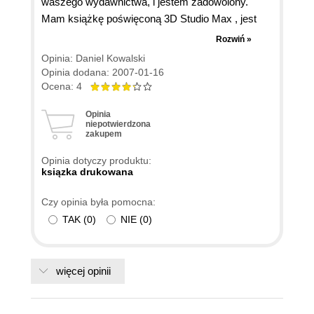
waszego wydawnictwa, i jestem zadowolony.
Mam książkę poświęconą 3D Studio Max , jest
rewelacyjna. Nauczyłem się z niej wielu rzeczy.
Rozwiń »
Moim zdaniem wyżej wymieniona książka jest
Opinia: Daniel Kowalski
dobra, ponieważ uczy Accessa od podstaw. Druk
Opinia dodana: 2007-01-16
jest dobrej jakości. Spotkałem się jednak z
Ocena: 4
błędem, otóż na stronie 17 w rozdziale "Pierwsze
Opinia
kroki z Accessem" jest błąd, pod rysunkiem 1.9 .
niepotwierdzona
zakupem
Chodzi tu dokładnie o słowo "Otwarłeś"
Pozdrawiam!!!
Opinia dotyczy produktu:
ksiązka drukowana
Czy opinia była pomocna:
TAK
(
0
)
NIE
(
0
)
więcej opinii