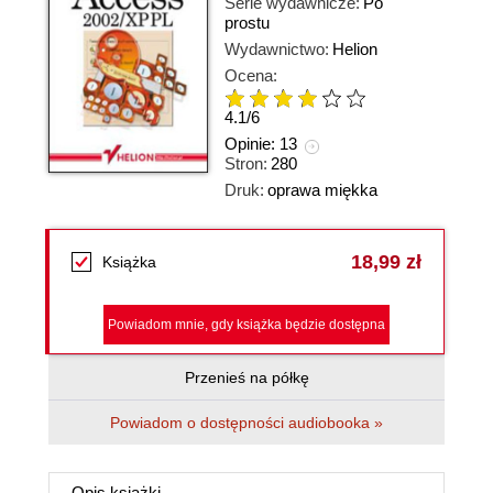
Serie wydawnicze:
Po
prostu
Wydawnictwo:
Helion
Ocena:
4.1
/
6
Opinie:
13
Stron:
280
Druk:
oprawa miękka
18,99 zł
Książka
Powiadom mnie, gdy książka będzie dostępna
Przenieś na półkę
Powiadom o dostępności audiobooka »
Opis
książki