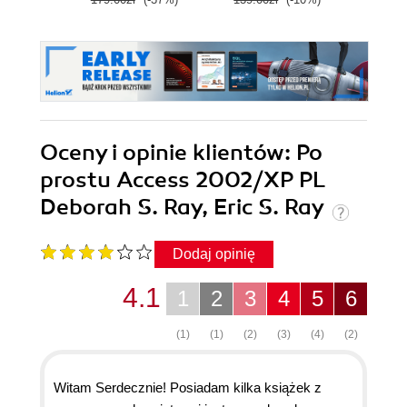
Oceny i opinie klientów: Po
prostu Access 2002/XP PL
Deborah S. Ray, Eric S. Ray
Dodaj opinię
4.1
1
2
3
4
5
6
(1)
(1)
(2)
(3)
(4)
(2)
Witam Serdecznie! Posiadam kilka książek z