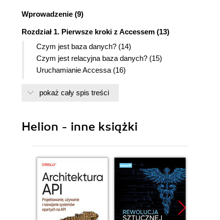
Wprowadzenie (9)
Rozdział 1. Pierwsze kroki z Accessem (13)
Czym jest baza danych? (14)
Czym jest relacyjna baza danych? (15)
Uruchamianie Accessa (16)
Formaty plików baz danych Accessa (18)
pokaż cały spis treści
Okno bazy danych Accessa (20)
Obiekty bazy danych Accessa (22)
Rozdział 2. Tworzenie bazy danych (25)
Helion - inne książki
Planowanie zawartości (26)
Planowanie struktury (27)
Planowanie relacji (28)
Tworzenie bazy danych przy użyciu kreatora (29)
Zapisywanie bazy danych (32)
Rozdział 3. Praca z tabelami (33)
Przeglądanie tabel (34)