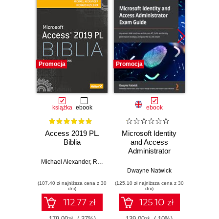
Promocja
Promocja
Promocj
książka
ebook
ebook
Access 2019 PL.
Microsoft Identity
Micro
Biblia
and Access
201
Administrator
Exam Guide.
Michael Alexander
,
Richard Kusleika
Implement IAM
Dwayne Natwick
Joyce C
solutions with
(107,40 zł najniższa cena z 30
(125,10 zł najniższa cena z 30
(49,98 zł naj
Azure AD, build an
dni)
dni)
identity governance
112.77 zł
125.10 zł
strategy, and pass
the SC-300 exam
179.00zł
(-37%)
139.00zł
(-10%)
58.8