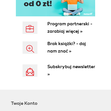
jego wydajności (59)
Formatowanie formularzy (60)
Określanie właściwości w formularzu (61)
Dodawanie formantów (62)
Program partnerski -
Tworzenie rozwijanej listy do wpisywania danych
(64)
zarabiaj więcej »
Modyfikowanie formantów (66)
Użycie Maski wprowadzania (68)
Brak książki? - daj
Sprawdzanie poprawności wprowadzanych
nam znać »
danych (70)
Tworzenie podformularzy (72)
Subskrybuj newsletter
Tworzenie wykresu w formularzu (74)
»
Rozdział 5. Praca z kwerendami (77)
Spojrzenie na kwerendy (78)
Tworzenie nowych kwerend za pomocą kreatora
(79)
Przeglądanie kwerend w widoku Projekt (82)
Twoje Konto
Wybór tabel do kwerendy (83)
Wybór pól do kwerendy (84)