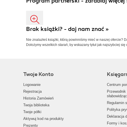
Program partnerski - zarabiaj więcej 
Brak książki? - daj nam znać »
Nie znalazłeś książki, którą powinniśmy mieć w naszej ofercie? 
Dołożymy wszelkich starań, by wskazany tytuł jak najszybciej się 
Twoje Konto
Księgar
Logowanie
Centrum po
Rejestracja
Przewodnik 
słabowidząc
Historia Zamówień
Regulamin s
Twoja biblioteka
Polityka pr
Twoje półki
Deklaracja 
Aktywuj kod na produkty
Formy i kos
Prezenty