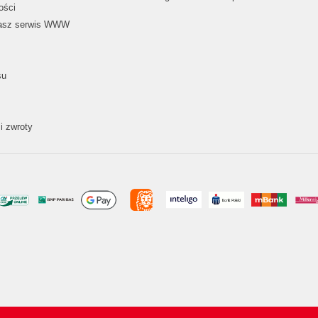
ości
nasz serwis WWW
su
i zwroty