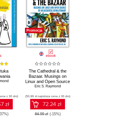
Promocja
a
ebook
tuka
The Cathedral & the
wania
Bazaar. Musings on
ymond
Linux and Open Source
by an Accidental
Eric S. Raymond
Revolutionary
cena z 30 dni)
(50,99 zł najniższa cena z 30 dni)
7 zł
72.24 zł
-37%)
84.99 zł
(-15%)