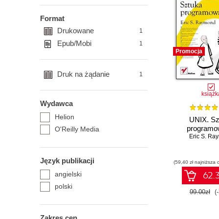
Format
Drukowane
1
Epub/Mobi
1
Promocja
Druk na żądanie
1
książk
Wydawca
Helion
UNIX. Sz
programo
O'Reilly Media
Eric S. Ra
Język publikacji
(59,40 zł najniższa 
angielski
62.3
polski
99.00zł
(
Zakres cen