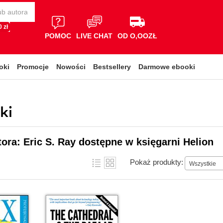
 zł
POMOC
LIVE CHAT
OD O,OOZŁ
oki
Promocje
Nowości
Bestsellery
Darmowe ebooki
ki
tora: Eric S. Ray dostępne w księgarni Helion
Pokaż produkty:
Wszystkie