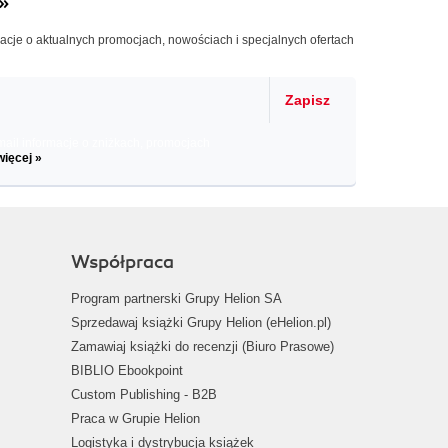
»
macje o aktualnych promocjach, nowościach i specjalnych ofertach
Zapisz
il informacje o zniżkach, promocjach
więcej »
Współpraca
Program partnerski Grupy Helion SA
Sprzedawaj książki Grupy Helion (eHelion.pl)
Zamawiaj książki do recenzji (Biuro Prasowe)
BIBLIO Ebookpoint
Custom Publishing - B2B
Praca w Grupie Helion
Logistyka i dystrybucja książek