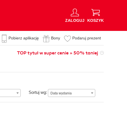
ZALOGUJ
KOSZYK
Pobierz aplikację
Bony
Podaruj prezent
TOP tytuł w super cenie » 50% taniej
Data wydania
Sortuj wg:
Data wydania