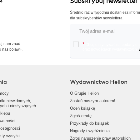
»
Subskrybuj newsletter 
Średnio raz w tygodniu dostaniesz infor
dla subskrybentów newslettera.
Daj nam znać.
*
Chcę otrzymywać na podany e-ma
u nas pojawił.
oraz nowościach wydawniczych.
nia
Wydawnictwo Helion
mocy
O Grupie Helion
dla niewidomych,
Zostań naszym autorem!
ych i niesłyszących
Oceń książkę
klepu
Zgłoś erratę
ywatności
Przykłady do książek
dostępności
Nagrody i wyróżnienia
zty wysyłki
Zgłoś naruszenie praw autorskich