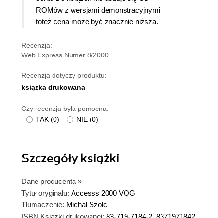
ROMów z wersjami demonstracyjnymi
toteż cena może być znacznie niższa.
Recenzja:
Web Express Numer 8/2000
Recenzja dotyczy produktu:
ksiązka drukowana
Czy recenzja była pomocna:
TAK
(
0
)
NIE
(
0
)
Szczegóły
książki
Dane producenta
»
Tytuł oryginału:
Accesss 2000 VQG
Tłumaczenie:
Michał Szolc
ISBN Książki drukowanej:
83-719-7184-2, 8371971842