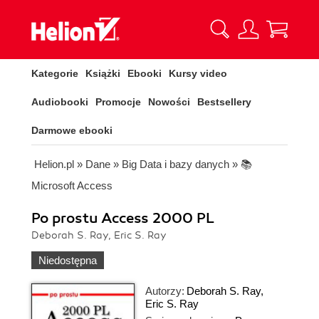
Kategorie
Książki
Ebooki
Kursy video
Audiobooki
Promocje
Nowości
Bestsellery
Darmowe ebooki
Helion.pl
»
Dane
»
Big Data i bazy danych
»
📚
Microsoft Access
Po prostu Access 2000 PL
Deborah S. Ray, Eric S. Ray
Niedostępna
Autorzy:
Deborah S. Ray
,
Eric S. Ray