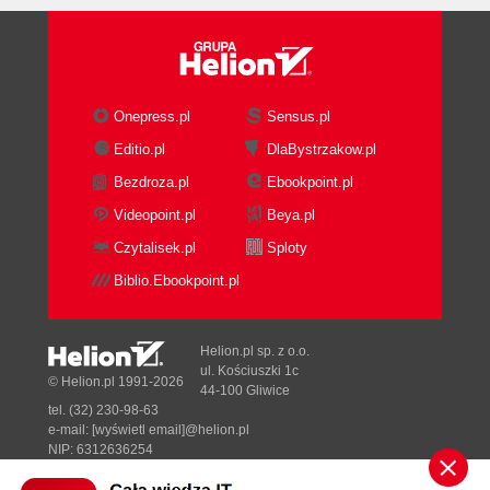
Użycie Konstruktora wyrażeń (91)
Tworzenie zaawansowanych kryteriów za pomocą
Konstruktora wyrażeń (93)
Wprowadzenie do SQL (96)
Użycie kwerend i SQL (97)
Onepress.pl
Sensus.pl
Budowanie Kwerend krzyżowych (98)
Editio.pl
DlaBystrzakow.pl
Obliczenia w kwerendach (100)
Bezdroza.pl
Ebookpoint.pl
Określanie pól, które mają być wyświetlane w
rezultatach kwerend (101)
Videopoint.pl
Beya.pl
Przetwarzanie kwerend (102)
Czytalisek.pl
Sploty
Rozdział 6. Praca z raportami (105)
Biblio.Ebookpoint.pl
Spojrzenie na raporty (106)
Przeglądanie raportów (108)
Helion.pl sp. z o.o.
Modyfikowanie istniejących raportów (109)
ul. Kościuszki 1c
© Helion.pl 1991-2026
Tworzenie raportów przy użyciu Kreatora (110)
44-100 Gliwice
Formatowanie raportów przy użyciu
tel. (32) 230-98-63
e-mail:
[wyświetl email]@helion.pl
Autoformatowania (112)
NIP: 6312636254
Formatowanie raportów w widoku Projekt (113)
Regon: 241989027
Dopracowywanie szczegółów raportów (114)