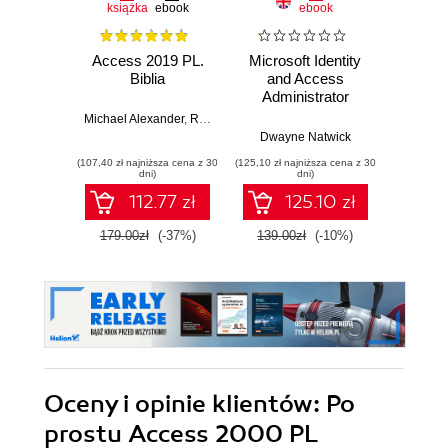
książka
ebook
ebook
Access 2019 PL.
Microsoft Identity
Micro
Biblia
and Access
201
Administrator
Exam Guide.
Michael Alexander
,
Richard Kusleika
Implement IAM
Dwayne Natwick
Joyce C
solutions with
(107,40 zł najniższa cena z 30
(125,10 zł najniższa cena z 30
(49,98 zł naj
Azure AD, build an
dni)
dni)
identity governance
112.77 zł
125.10 zł
strategy, and pass
the SC-300 exam
179.00zł
(-37%)
139.00zł
(-10%)
58.8
Oceny i opinie klientów: Po
prostu Access 2000 PL