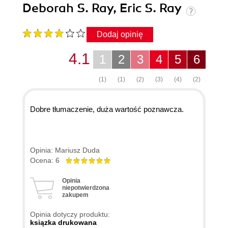
Deborah S. Ray, Eric S. Ray
Dodaj opinię
4.1
1
2
3
4
5
6
(1)
(1)
(2)
(3)
(4)
(2)
Dobre tłumaczenie, duża wartość poznawcza.
Opinia: Mariusz Duda
Ocena: 6
Opinia
niepotwierdzona
zakupem
Opinia dotyczy produktu:
ksiązka drukowana