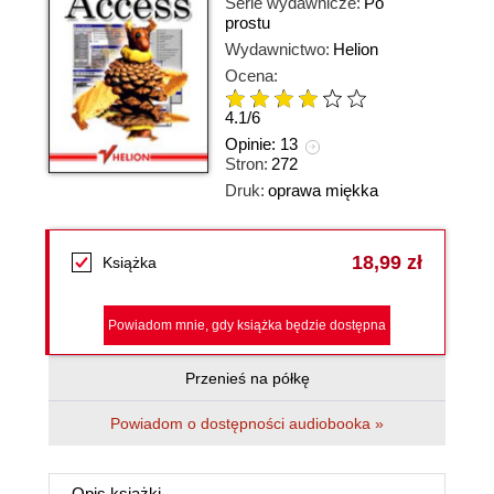
Serie wydawnicze:
Po
prostu
Wydawnictwo:
Helion
Ocena:
4.1
/
6
Opinie:
13
Stron:
272
Druk:
oprawa miękka
18,99 zł
Książka
Powiadom mnie, gdy książka będzie dostępna
Przenieś na półkę
Powiadom o dostępności audiobooka »
Opis
książki