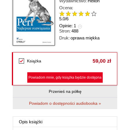
Wydawnictwo:
Helion
Ocena:
5.0
/
6
Opinie:
1
Stron:
488
Druk:
oprawa miękka
59,00 zł
Książka
Powiadom mnie, gdy książka będzie dostępna
Przenieś na półkę
Powiadom o dostępności audiobooka »
Opis
książki