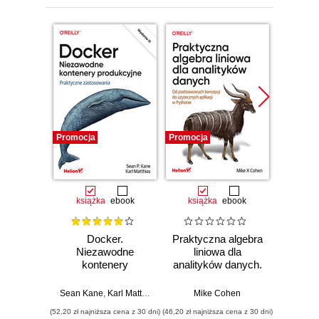
Promocja
Promocja
Promocj
książka
ebook
książka
ebook
ksią
Docker.
Praktyczna algebra
Pyt
Niezawodne
liniowa dla
S
kontenery
analityków danych.
Ni
produkcyjne.
Od podstawowych
narzęd
Praktyczne
koncepcji do
z dany
Sean Kane
,
Karl Matthias
Mike Cohen
Jake 
zastosowania.
użytecznych
(52,20 zł najniższa cena z 30 dni)
(46,20 zł najniższa cena z 30 dni)
(83,40 zł naj
Wydanie III
aplikacji w