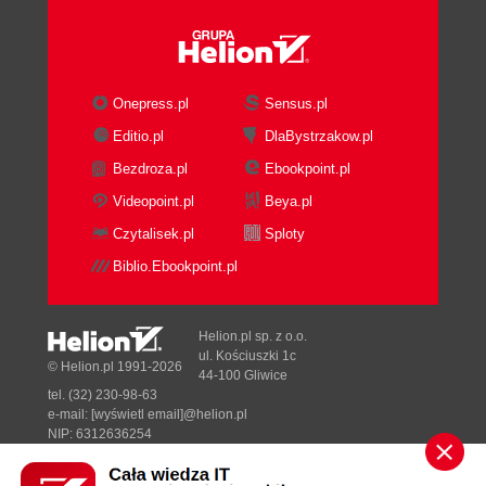
Zmienne leksykalne (85)
Zmienne pakietowe (87)
Lokalizowanie (89)
Inicjalizacja (89)
Onepress.pl
Sensus.pl
Zmienne interpunkcyjne (90)
Editio.pl
DlaBystrzakow.pl
Lokalizowanie zmiennych interpunkcyjnych (92)
Bezdroza.pl
Ebookpoint.pl
Zmienne dopasowania (93)
Dolar-znak podkreślenia (96)
Videopoint.pl
Beya.pl
Indeksy tablic (98)
Czytalisek.pl
Sploty
Wycinki (99)
Biblio.Ebookpoint.pl
Układ wycinków (100)
Wyodrębnianie list z wycinków (101)
6. Struktury sterujące 103
Helion.pl sp. z o.o.
ul. Kościuszki 1c
© Helion.pl 1991-2026
Bloki if (103)
44-100 Gliwice
Selektory przyrostkowe (104)
tel. (32) 230-98-63
e-mail:
[wyświetl email]@helion.pl
Inne modyfikatory przyrostkowe (105)
NIP: 6312636254
Negatywne instrukcje sterujące (106)
Regon: 241989027
Pętle w stylu C (109)