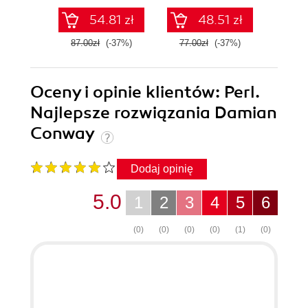
Pythonie
54.81 zł
48.51 zł
87.00zł
(-37%)
77.00zł
(-37%)
139.0
Oceny i opinie klientów: Perl.
Najlepsze rozwiązania Damian
Conway
Dodaj opinię
5.0
1
2
3
4
5
6
(0)
(0)
(0)
(0)
(1)
(0)