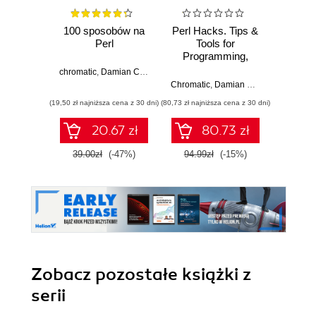
100 sposobów na
Perl Hacks. Tips &
Perl Be
Perl
Tools for
Programming,
Dami
Debugging, and
chromatic
,
Damian Conway
,
Curtis "Ovid" Poe
Surviving
Chromatic
,
Damian Conway
,
Curtis "
(19,50 zł najniższa cena z 30 dni)
(80,73 zł najniższa cena z 30 dni)
(109,65 zł 
20.67 zł
80.73 zł
39.00zł
(-47%)
94.99zł
(-15%)
129.0
Zobacz pozostałe książki z
serii