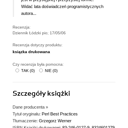
Widać lata doświadczeń programistycznych
autora...
Recenzja:
Dziennik Łódzki pio; 17/05/06
Recenzja dotyczy produktu:
ksiązka drukowana
Czy recenzja była pomocna:
TAK
(
0
)
NIE
(
0
)
Szczegóły
książki
Dane producenta
»
Tytuł oryginału:
Perl Best Practices
Tłumaczenie:
Grzegorz Werner
ISBN Książki drukowanej:
83-246-0127-9, 8324601279