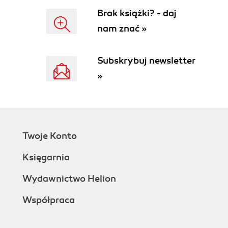
Łańcuchy puste (67)
Brak książki? - daj
Łańcuchy jednoznakowe (67)
nam znać »
Znaki specjalne (68)
Stałe (69)
Subskrybuj newsletter
Początkowe zera (72)
Długie liczby (73)
»
Łańcuchy wielowierszowe (73)
Dokumenty here (74)
Wcięcia w dokumentach here (74)
Terminatory dokumentów here (75)
Przytaczanie terminatorów (77)
Twoje Konto
Nagie słowa (77)
Księgarnia
Grube przecinki (78)
Cienkie przecinki (80)
Wydawnictwo Helion
Operatory o niskim priorytecie (81)
Listy (82)
Współpraca
Przynależność do listy (83)
5. Zmienne 85