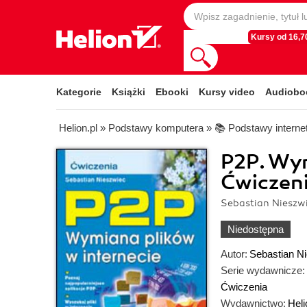
Kursy od 16,70
Kategorie
Książki
Ebooki
Kursy video
Audiobo
Helion.pl
»
Podstawy komputera
»
📚 Podstawy interne
P2P. Wym
Ćwiczen
Sebastian Nieszw
Niedostępna
Autor:
Sebastian N
Serie wydawnicze:
Ćwiczenia
Wydawnictwo:
Heli