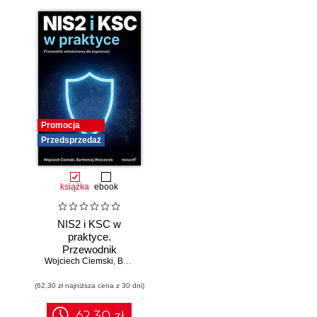
Promocja
Przedsprzedaż
książka
ebook
NIS2 i KSC w
praktyce.
Przewodnik
Wojciech Ciemski
wdrożeniowy dla
,
Bartłomiej Wieczorek
organizacji
(62,30 zł najniższa cena z 30 dni)
62.30 zł