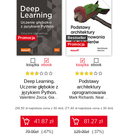
Promocja
Bestseller
Promocja
książka
ebook
książka
ebook
Deep Learning.
Podstawy
Uczenie głębokie z
architektury
językiem Python.
oprogramowania
Valentino Zocca
Sztuczna
,
Gianmario Spacagna
Mark Richards
dla inżynierów.
,
Daniel Slater
,
Neal Ford
,
Peter Roelants
inteligencja i sieci
Wydanie II
(39,50 zł najniższa cena z 30 dni)
neuronowe
(77,40 zł najniższa cena z 30 dni)
41.87 zł
81.27 zł
79.00zł
(-47%)
129.00zł
(-37%)