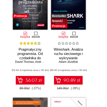
Promocja
Bestseller
Nowość
Promocja
książka
ebook
książka
ebook
Pragmatyczny
Wireshark. Analiza
programista. Od
ruchu sieciowego i
czeladnika do
wykrywanie
mistrza. Wydanie II
David Thomas
,
Andrew Hunt
Adam Józefiok
włamań
(53,40 zł najniższa cena z 30 dni)
(89,40 zł najniższa cena z 30 dni)
56.07 zł
90.89 zł
89.00zł
(-37%)
149.00zł
(-39%)