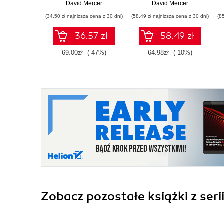
zaawansowanych
customers, increase
David Mercer
David Mercer
traffic, and build your
(34,50 zł najniższa cena z 30 dni)
(58,49 zł najniższa cena z 30 dni)
(8
business with this
book and
36.57 zł
58.49 zł
69.00zł
(-47%)
64.98zł
(-10%)
Zobacz pozostałe książki z seri