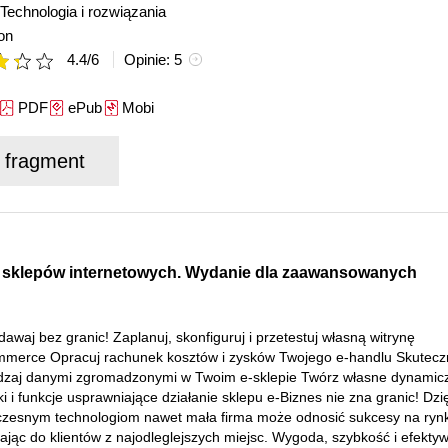
Technologia i rozwiązania
on
4.4
/
6
Opinie:
5
PDF
ePub
Mobi
j fragment
sklepów internetowych. Wydanie dla zaawansowanych
awaj bez granic! Zaplanuj, skonfiguruj i przetestuj własną witrynę
merce Opracuj rachunek kosztów i zysków Twojego e-handlu Skutecz
dzaj danymi zgromadzonymi w Twoim e-sklepie Twórz własne dynamic
i i funkcje usprawniające działanie sklepu e-Biznes nie zna granic! Dzi
zesnym technologiom nawet mała firma może odnosić sukcesy na ryn
ając do klientów z najodleglejszych miejsc. Wygoda, szybkość i efekty