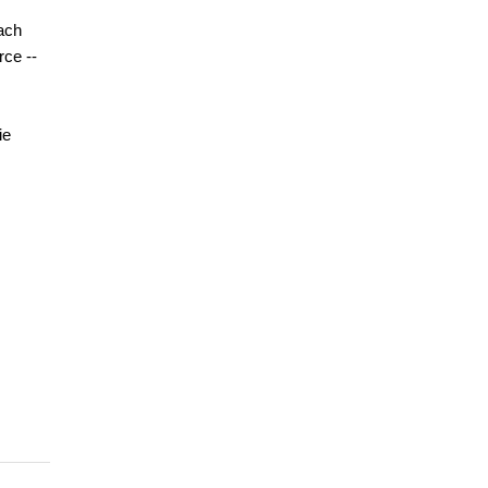
ach
rce --
ie