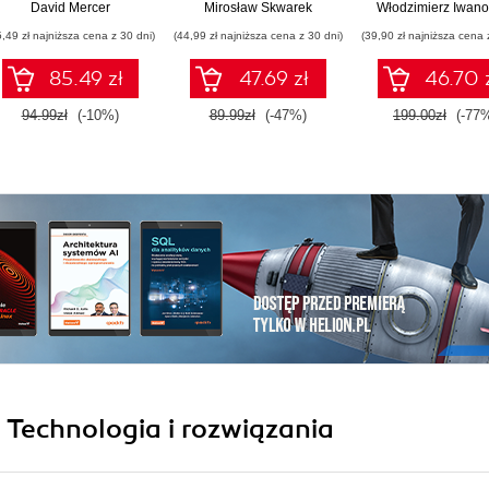
step by step
wykorzystać swój
David Mercer
Mirosław Skwarek
Włodzimierz Iwano
introduction to
potencjał
5,49 zł najniższa cena z 30 dni)
(44,99 zł najniższa cena z 30 dni)
(39,90 zł najniższa cena 
osCommerce
85.49 zł
47.69 zł
46.70 
94.99zł
(-10%)
89.99zł
(-47%)
199.00zł
(-77
i Technologia i rozwiązania