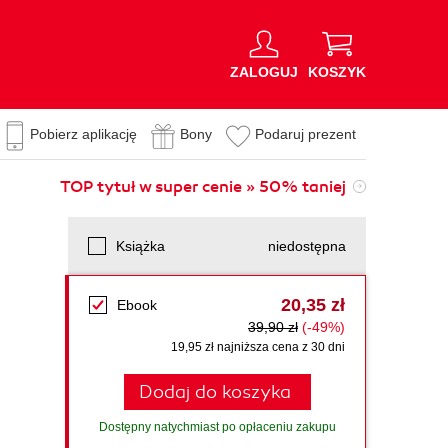
ZALOGUJ
KOSZYK
Pobierz aplikację
Bony
Podaruj prezent
TOP tytuł w super cenie » 50% taniej
Książka
niedostępna
20,35 zł
Ebook
39,90 zł
(-49%)
19,95 zł najniższa cena z 30 dni
Dodaj do koszyka
Dostępny natychmiast po opłaceniu zakupu