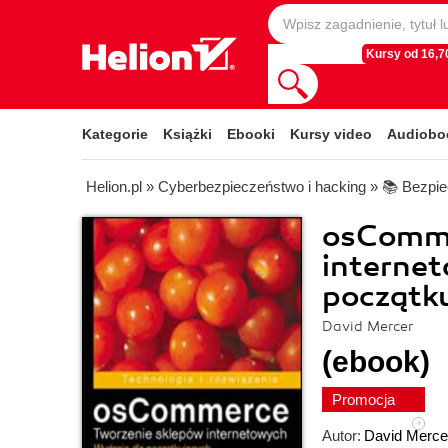
Kursy od 16,70
Kategorie
Książki
Ebooki
Kursy video
Audiobo
Helion.pl
»
Cyberbezpieczeństwo i hacking
»
📚 Bezp
osComme
internet
początk
David Mercer
(ebook)
Promocja
Autor:
David Merce