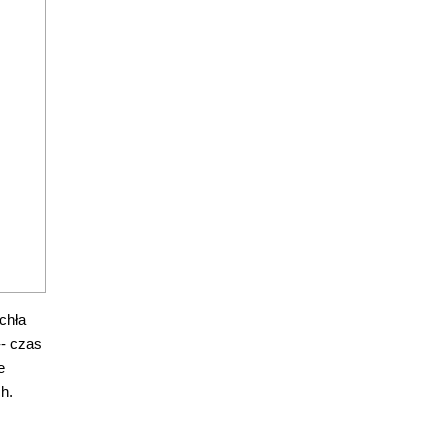
chła
-- czas
e
h.