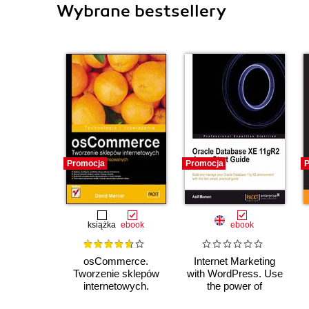
Wybrane bestsellery
Promocja
Promocja
P
książka
ebook
ebook
osCommerce.
Internet Marketing
Tworzenie sklepów
with WordPress. Use
internetowych.
the power of
Wydanie dla
WordPress to target