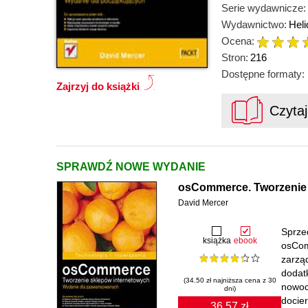
Serie wydawnicze:
Wydawnictwo:
Heli
Ocena:
Stron:
216
Dostępne formaty:
Zajrzyj do książki
Czyta
SPRAWDŹ NOWE WYDANIE
osCommerce. Tworzenie 
David Mercer
Sprzed
książka
ebook
osCom
zarzą
dodatk
(34.50 zł najniższa cena z 30
nowoc
dni)
docier
36.57 zł