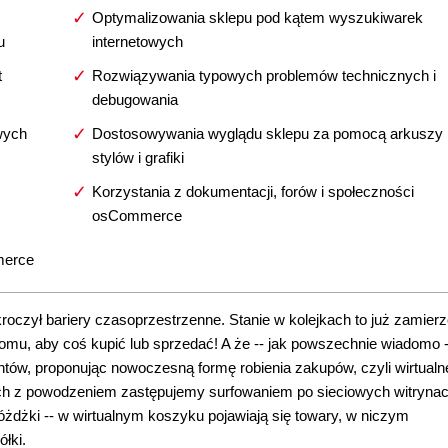
Optymalizowania sklepu pod kątem wyszukiwarek
u
internetowych
t
Rozwiązywania typowych problemów technicznych i
debugowania
wych
Dostosowywania wyglądu sklepu za pomocą arkuszy
stylów i grafiki
Korzystania z dokumentacji, forów i społeczności
osCommerce
merce
czył bariery czasoprzestrzenne. Stanie w kolejkach to już zamierz
domu, aby coś kupić lub sprzedać! A że -- jak powszechnie wiadomo 
entów, proponując nowoczesną formę robienia zakupów, czyli wirtualn
ch z powodzeniem zastępujemy surfowaniem po sieciowych witrynac
różdżki -- w wirtualnym koszyku pojawiają się towary, w niczym
łki.