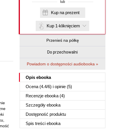
lub
Kup na prezent
Kup 1-kliknięciem
Przenieś na półkę
Do przechowalni
Powiadom o dostępności audiobooka »
Opis
ebooka
Ocena (
4.4
/
6
) i opinie (5)
Recenzje
ebooka
(4)
nie
Szczegóły
ebooka
zne
Dostępność produktu
ęki
ku,
Spis treści
ebooka
wność