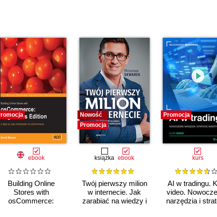
romocja
Nowość
Promocja
Promocja
ebook
książka
ebook
kurs
Building Online
Twój pierwszy milion
AI w tradingu. 
Stores with
w internecie. Jak
video. Nowocz
osCommerce:
zarabiać na wiedzy i
narzędzia i stra
Beginner Edition. A
maksymalnie
inwestycyjn