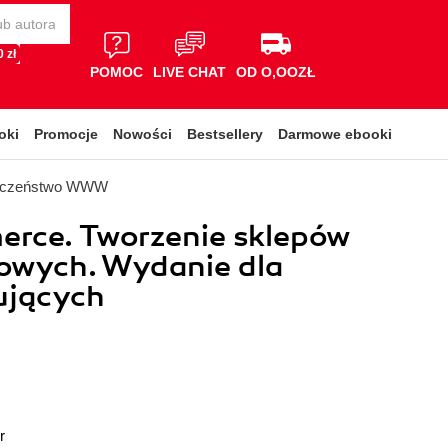
 zł
POMOC
LIVE CHAT
OD O,OOZŁ
oki
Promocje
Nowości
Bestsellery
Darmowe ebooki
ieczeństwo WWW
rce. Tworzenie sklepów
owych. Wydanie dla
ujących
r