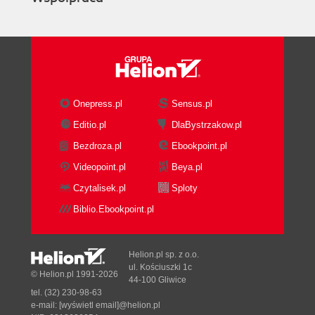
Cache) (177)
Podzespoły zaprzyjaźnione (178)
Wczytywanie podzespołów (179)
Proces wiązania, mapowania i wczytywania
(179)
Wczytywanie CLR (188)
Onepress.pl
Sensus.pl
Statyczne wczytywanie podzespołów (189)
Editio.pl
DlaBystrzakow.pl
Dynamiczne wczytywanie podzespołów (191)
Bezdroza.pl
Ebookpoint.pl
Przekazywanie typów (195)
Generowanie obrazów natywnych (NGen) (197)
Videopoint.pl
Beya.pl
Zarządzanie buforem (ngen.exe) (198)
Czytalisek.pl
Sploty
Adresy bazowe i poprawki (198)
Biblio.Ebookpoint.pl
Wady i zalety (201)
Lektura uzupełniająca (202)
Część II Podstawowe biblioteki .NET Framework
Helion.pl sp. z o.o.
ul. Kościuszki 1c
© Helion.pl 1991-2026
(203)
44-100 Gliwice
tel. (32) 230-98-63
Rozdział 5. Najważniejsze typy .NET (205)
e-mail:
[wyświetl email]@helion.pl