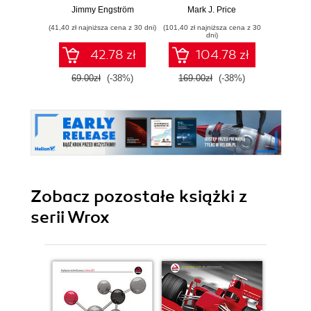
interaktywne
projektów opartych
Twórz
Jimmy Engström
Mark J. Price
Mar
aplikacje
na programach
witryn
(41,40 zł najniższa cena z 30 dni)
(101,40 zł najniższa cena z 30
(89,50 zł naj
internetowe z C# i
Blazor, .NET
serwi
dni)
.NET 7. Wydanie II
MAUI, gRPC,
za
42.78 zł
104.78 zł
GraphQL i innych
ASP.N
zaawansowanych
Blazor 
69.00zł
(-38%)
169.00zł
(-38%)
179.0
technologiach
Wyd
Zobacz pozostałe książki z
serii Wrox