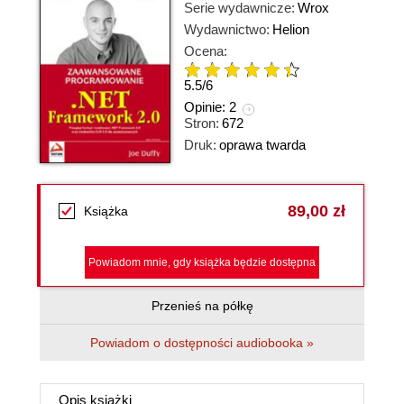
Serie wydawnicze:
Wrox
Wydawnictwo:
Helion
Ocena:
5.5
/
6
Opinie:
2
Stron:
672
Druk:
oprawa twarda
89,00 zł
Książka
Powiadom mnie, gdy książka będzie dostępna
Przenieś na półkę
Powiadom o dostępności audiobooka »
Opis
książki