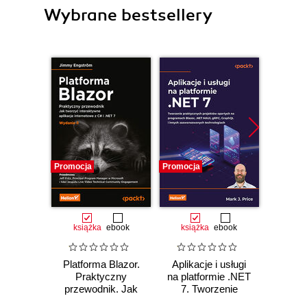
Wybrane bestsellery
Promocja
Promocja
Promocj
książka
ebook
książka
ebook
ksią
Platforma Blazor.
Aplikacje i usługi
C# 11 
Praktyczny
na platformie .NET
prog
przewodnik. Jak
7. Tworzenie
a
tworzyć
praktycznych
wielopl