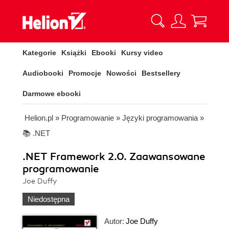
Kategorie
Książki
Ebooki
Kursy video
Audiobooki
Promocje
Nowości
Bestsellery
Darmowe ebooki
Helion.pl
»
Programowanie
»
Języki programowania
»
📚 .NET
.NET Framework 2.0. Zaawansowane
programowanie
Joe Duffy
Niedostępna
Autor:
Joe Duffy