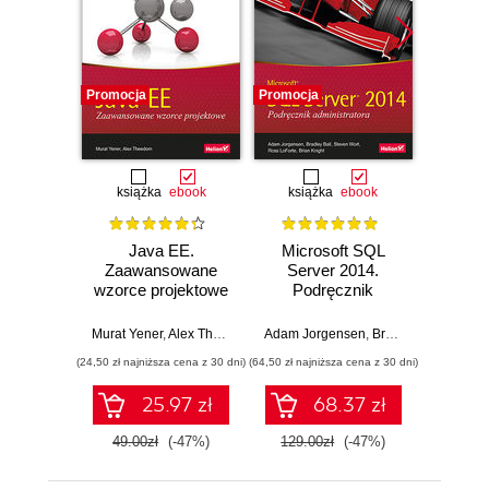
Promocja
Promocja
Promocj
książka
ebook
książka
ebook
ksią
Java EE.
Microsoft SQL
Progra
Zaawansowane
Server 2014.
prac
wzorce projektowe
Podręcznik
rekruta
administratora
IT. W
Murat Yener
,
Alex Theedom
Adam Jorgensen
,
Bradley Ball
John Mo
,
Steve
(24,50 zł najniższa cena z 30 dni)
(64,50 zł najniższa cena z 30 dni)
(24,50 zł naj
25.97 zł
68.37 zł
49.00zł
(-47%)
129.00zł
(-47%)
49.0