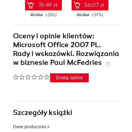
76.49 zł
56.07 zł
89.99zł
(-15%)
89.00zł
(-37%)
79.8
Oceny i opinie klientów:
Microsoft Office 2007 PL.
Rady i wskazówki. Rozwiązania
w biznesie Paul McFedries
Dodaj opinię
Szczegóły
książki
Dane producenta
»