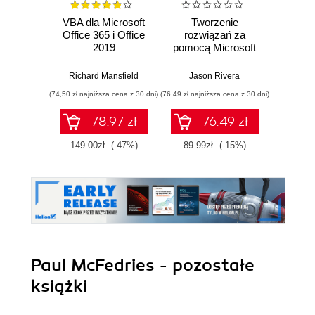
VBA dla Microsoft
Tworzenie
Micro
Office 365 i Office
rozwiązań za
Admi
2019
pomocą Microsoft
Co
Power Platform.
Rozwiązywanie
Richard Mansfield
Jason Rivera
Fabr
codziennych
(74,50 zł najniższa cena z 30 dni)
(76,49 zł najniższa cena z 30 dni)
(254,15 zł 
problemów w
przedsiębiorstwie
78.97 zł
76.49 zł
149.00zł
(-47%)
89.99zł
(-15%)
299.0
Paul McFedries - pozostałe
książki