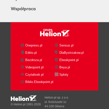
odseparowanego tabulatorami (73)
Współpraca
Zapewnienie jednorodności formatowania (74)
Otaczanie obrazka tekstem (76)
Dodawanie inicjału (77)
Co dalej? (78)
3. Praca z dokumentami (79)
Odzyskiwanie większej części utraconych
Onepress.pl
Sensus.pl
dokumentów dzięki krótszej przerwie pomiędzy
operacjami autoodzyskiwania (79)
Editio.pl
DlaBystrzakow.pl
Automatyczne częste zapisywanie plików (80)
Bezdroza.pl
Ebookpoint.pl
Zamykanie dokumentu bez zapisywania (82)
Videopoint.pl
Beya.pl
Zamykanie wszystkich otwartych dokumentów
Czytalisek.pl
Sploty
(84)
Tworzenie kopii zapasowych podczas pracy (85)
Biblio.Ebookpoint.pl
Pokazywanie większej liczby elementów na liście
niedawno używanych dokumentów (87)
Helion.pl sp. z o.o.
Otwieranie ostatnio używanego dokumentu przy
ul. Kościuszki 1c
© Helion.pl 1991-2026
uruchamianiu aplikacji (87)
44-100 Gliwice