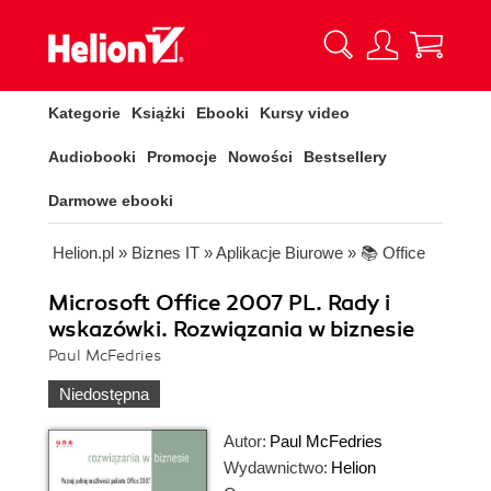
Kategorie
Książki
Ebooki
Kursy video
Audiobooki
Promocje
Nowości
Bestsellery
Darmowe ebooki
Helion.pl
»
Biznes IT
»
Aplikacje Biurowe
»
📚 Office
Microsoft Office 2007 PL. Rady i
wskazówki. Rozwiązania w biznesie
Paul McFedries
Niedostępna
Autor:
Paul McFedries
Wydawnictwo:
Helion