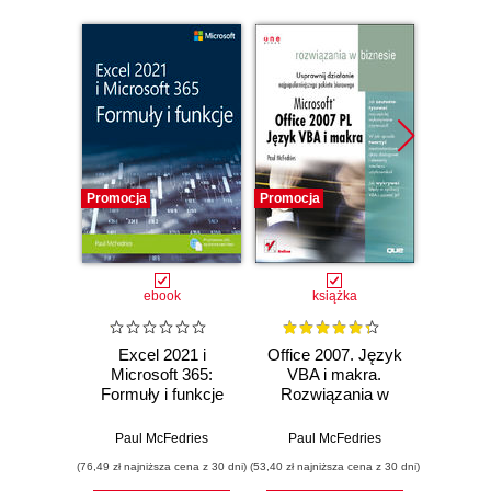
Promocja
Promocja
Promocj
ebook
książka
Excel 2021 i
Office 2007. Język
Micro
Microsoft 365:
VBA i makra.
2019:
Formuły i funkcje
Rozwiązania w
f
biznesie
Paul McFedries
Paul McFedries
Paul
(76,49 zł najniższa cena z 30 dni)
(53,40 zł najniższa cena z 30 dni)
(67,83 zł naj