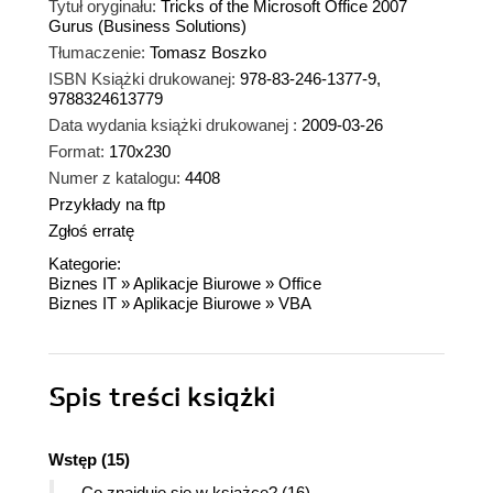
Tytuł oryginału:
Tricks of the Microsoft Office 2007
Gurus (Business Solutions)
Tłumaczenie:
Tomasz Boszko
ISBN Książki drukowanej:
978-83-246-1377-9,
9788324613779
Data wydania książki drukowanej :
2009-03-26
Format:
170x230
Numer z katalogu:
4408
Przykłady na ftp
Zgłoś erratę
Kategorie:
Biznes IT
»
Aplikacje Biurowe
»
Office
Biznes IT
»
Aplikacje Biurowe
»
VBA
Spis treści
książki
Wstęp (15)
Co znajduje się w książce? (16)