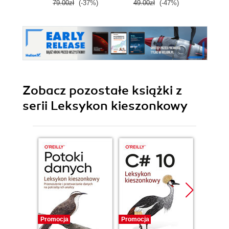
79.00zł
(-37%)
49.00zł
(-47%)
32.9
Zobacz pozostałe książki z
serii Leksykon kieszonkowy
Promocja
Promocja
Promocj