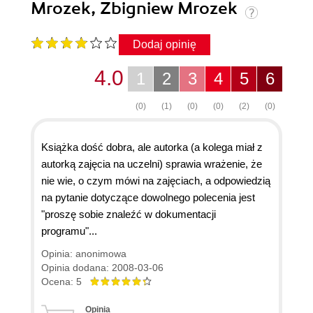
Mrozek, Zbigniew Mrozek
Dodaj opinię
4.0
1
2
3
4
5
6
(0)
(1)
(0)
(0)
(2)
(0)
Książka dość dobra, ale autorka (a kolega miał z
autorką zajęcia na uczelni) sprawia wrażenie, że
nie wie, o czym mówi na zajęciach, a odpowiedzią
na pytanie dotyczące dowolnego polecenia jest
"proszę sobie znaleźć w dokumentacji
programu"...
Opinia: anonimowa
Opinia dodana: 2008-03-06
Ocena: 5
Opinia