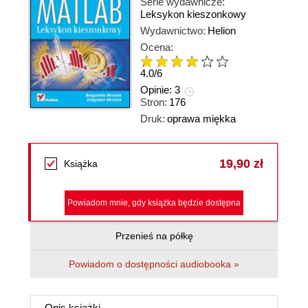
Serie wydawnicze:
Leksykon kieszonkowy
Wydawnictwo:
Helion
Ocena:
4.0
/
6
Opinie:
3
Stron:
176
Druk:
oprawa miękka
19,90 zł
Książka
Powiadom mnie, gdy książka będzie dostępna
Przenieś na półkę
Powiadom o dostępności audiobooka »
Opis
książki