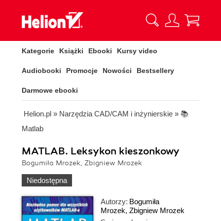
Kategorie
Książki
Ebooki
Kursy video
Audiobooki
Promocje
Nowości
Bestsellery
Darmowe ebooki
Helion.pl
»
Narzędzia CAD/CAM i inżynierskie
»
📚
Matlab
MATLAB. Leksykon kieszonkowy
Bogumiła Mrozek, Zbigniew Mrozek
Niedostępna
Autorzy:
Bogumiła
Mrozek
,
Zbigniew Mrozek