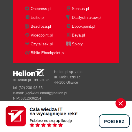
Onepress.pl
Sensus.pl
Editio.pl
DlaBystrzakow.pl
Bezdroza.pl
Ebookpoint.pl
Videopoint.pl
Beya.pl
Czytalisek.pl
Sploty
Biblio.Ebookpoint.pl
Helion.pl sp. z o.o.
ul. Kościuszki 1c
© Helion.pl 1991-2026
44-100 Gliwice
tel. (32) 230-98-63
e-mail:
[wyświetl email]@helion.pl
NIP: 6312636254
Regon: 241989027
Designed with ♥ by
Tonik.pl
Pełna wersja strony »