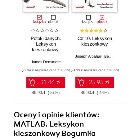
książka
ebook
książka
ebook
ksią
Potoki danych.
C# 10. Leksykon
SQL.
Leksykon
kieszonkowy
kies
kieszonkowy.
Wyd
Przenoszenie i
Joseph Albahari
,
Ben Albahari
przetwarzanie
James Densmore
Al
danych na
(29,94 zł najniższa cena z 30 dni)
(24,95 zł najniższa cena z 30 dni)
(35,40 zł naj
potrzeby ich
analizy
31.44 zł
25.95 zł
49.90zł
(-37%)
49.90zł
(-48%)
59.0
Oceny i opinie klientów:
MATLAB. Leksykon
kieszonkowy Bogumiła