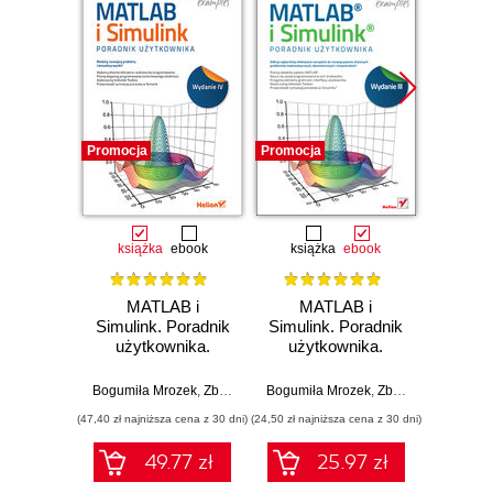
Promocja
Promocja
Promocj
książka
ebook
książka
ebook
ksią
MATLAB i
MATLAB i
Mate
Simulink. Poradnik
Simulink. Poradnik
łamańc
użytkownika.
użytkownika.
II. Je
Wydanie IV
Wydanie III
z
lo
Bogumiła Mrozek
,
Zbigniew Mrozek
Bogumiła Mrozek
,
Zbigniew Mrozek
Piot
(47,40 zł najniższa cena z 30 dni)
(24,50 zł najniższa cena z 30 dni)
(19,74 zł naj
49.77 zł
25.97 zł