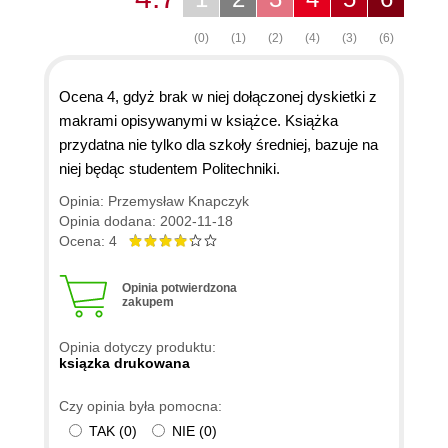
(0)
(1)
(2)
(4)
(3)
(6)
Ocena 4, gdyż brak w niej dołączonej dyskietki z
makrami opisywanymi w książce. Książka
przydatna nie tylko dla szkoły średniej, bazuje na
niej będąc studentem Politechniki.
Opinia: Przemysław Knapczyk
Opinia dodana: 2002-11-18
Ocena: 4
Opinia potwierdzona
zakupem
Opinia dotyczy produktu:
ksiązka drukowana
Czy opinia była pomocna:
TAK
(
0
)
NIE
(
0
)