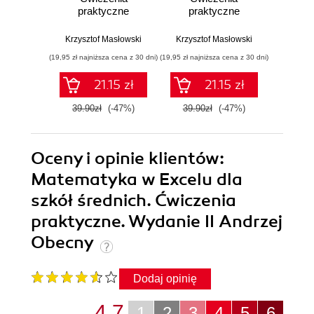
praktyczne
praktyczne
pr
Krzysztof Masłowski
Krzysztof Masłowski
Krzysz
(19,95 zł najniższa cena z 30 dni)
(19,95 zł najniższa cena z 30 dni)
(14,95 zł naj
21.15 zł
21.15 zł
39.90zł
(-47%)
39.90zł
(-47%)
29.9
Oceny i opinie klientów:
Matematyka w Excelu dla
szkół średnich. Ćwiczenia
praktyczne. Wydanie II Andrzej
Obecny
Dodaj opinię
4.7
1
2
3
4
5
6