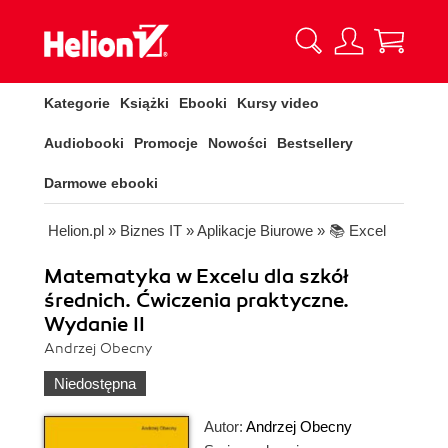
Kategorie
Książki
Ebooki
Kursy video
Audiobooki
Promocje
Nowości
Bestsellery
Darmowe ebooki
Helion.pl
»
Biznes IT
»
Aplikacje Biurowe
»
📚 Excel
Matematyka w Excelu dla szkół
średnich. Ćwiczenia praktyczne.
Wydanie II
Andrzej Obecny
Niedostępna
Autor:
Andrzej Obecny