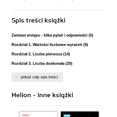
Spis treści
książki
Zamiast wstępu - kilka pytań i odpowiedzi (5)
Rozdział 1. Wartości liczbowe wyrażeń (9)
Rozdział 2. Liczba pierwsza (14)
Rozdział 3. Liczba doskonała (20)
Rozdział 4. Liczba dwójkowa (25)
pokaż cały spis treści
Rozdział 5. Cechy podzielności liczby (32)
Rozdział 6. Najmniejsza wspólna wielokrotność
Helion - inne książki
oraz największy wspólny dzielnik (38)
Rozdział 7. Układ dwóch równań liniowych (41)