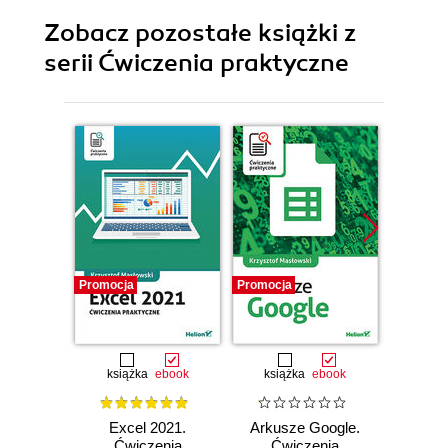
Zobacz pozostałe książki z
serii Ćwiczenia praktyczne
Promocja
Promocja
Promocj
książka
ebook
książka
ebook
ksią
Excel 2021.
Arkusze Google.
Exc
Ćwiczenia
Ćwiczenia
Ćw