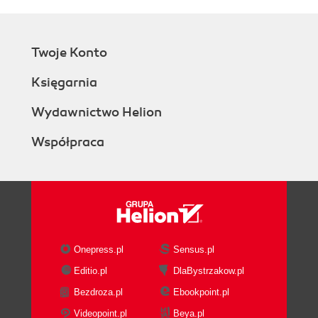
Twoje Konto
Księgarnia
Wydawnictwo Helion
Współpraca
Onepress.pl
Sensus.pl
Editio.pl
DlaBystrzakow.pl
Bezdroza.pl
Ebookpoint.pl
Videopoint.pl
Beya.pl