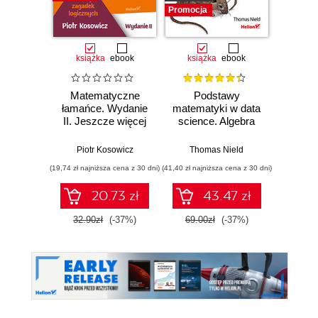
Promocja
książka
ebook
książka
ebook
ksią
Matematyczne
Podstawy
łamańce. Wydanie
matematyki w data
matem
II. Jeszcze więcej
science. Algebra
s
zagadek
liniowa, rachunek
logicznych
prawdopodobieństwa
Piotr Kosowicz
Thomas Nield
Piot
i statystyka
(19,74 zł najniższa cena z 30 dni)
(41,40 zł najniższa cena z 30 dni)
(17,40 zł naj
20.73 zł
43.47 zł
32.90zł
(-37%)
69.00zł
(-37%)
29.0