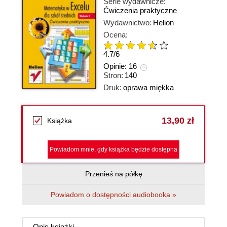
Serie wydawnicze:
Ćwiczenia praktyczne
Wydawnictwo:
Helion
Ocena:
4.7
/
6
Opinie:
16
Stron:
140
Druk:
oprawa miękka
13,90 zł
Książka
Powiadom mnie, gdy książka będzie dostępna
Przenieś na półkę
Powiadom o dostępności audiobooka »
Opis
książki