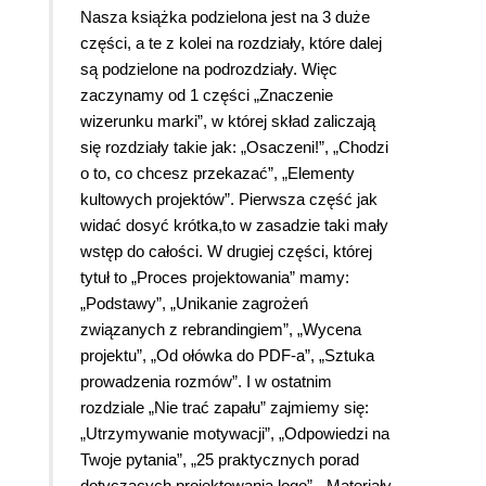
Nasza książka podzielona jest na 3 duże
części, a te z kolei na rozdziały, które dalej
są podzielone na podrozdziały. Więc
zaczynamy od 1 części „Znaczenie
wizerunku marki”, w której skład zaliczają
się rozdziały takie jak: „Osaczeni!”, „Chodzi
o to, co chcesz przekazać”, „Elementy
kultowych projektów”. Pierwsza część jak
widać dosyć krótka,to w zasadzie taki mały
wstęp do całości. W drugiej części, której
tytuł to „Proces projektowania” mamy:
„Podstawy”, „Unikanie zagrożeń
związanych z rebrandingiem”, „Wycena
projektu”, „Od ołówka do PDF-a”, „Sztuka
prowadzenia rozmów”. I w ostatnim
rozdziale „Nie trać zapału” zajmiemy się:
„Utrzymywanie motywacji”, „Odpowiedzi na
Twoje pytania”, „25 praktycznych porad
dotyczących projektowania logo”, „Materiały