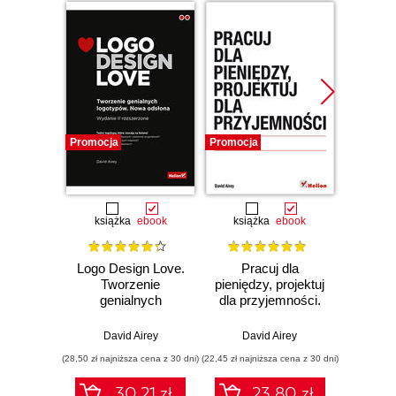
Promocja
Promocja
Promocj
książka
ebook
książka
ebook
książka
e
Logo Design Love.
Pracuj dla
UX wr
Tworzenie
pieniędzy, projektuj
j
genialnych
dla przyjemności.
pr
logotypów. Nowa
Podręcznik
cy
odsłona
freelancera
David Airey
David Airey
Wojciec
(28,50 zł najniższa cena z 30 dni)
(22,45 zł najniższa cena z 30 dni)
(47,40 zł naj
30.21 zł
23.80 zł