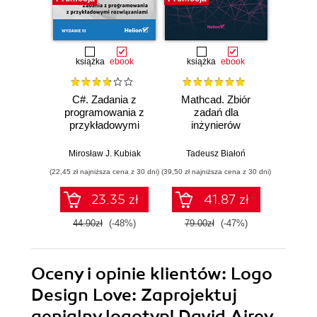
książka
ebook
książka
ebook
ksią
C#. Zadania z
Mathcad. Zbiór
Unity
programowania z
zadań dla
Progra
przykładowymi
inżynierów
nas
rozwiązaniami.
Wydanie III
Mirosław J. Kubiak
Tadeusz Białoń
Jacek R
(22,45 zł najniższa cena z 30 dni)
(39,50 zł najniższa cena z 30 dni)
(22,45 zł naj
23.35 zł
41.87 zł
44.90zł
(-48%)
79.00zł
(-47%)
44.9
Oceny i opinie klientów: Logo
Design Love: Zaprojektuj
genialny logotyp! David Airey