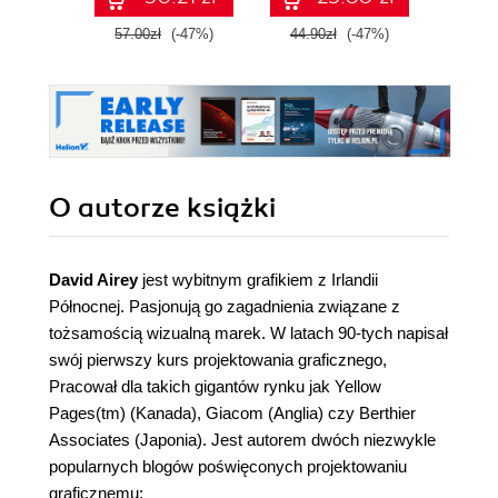
57.00zł
(-47%)
44.90zł
(-47%)
79.0
O autorze
książki
David Airey
jest wybitnym grafikiem z Irlandii
Północnej. Pasjonują go zagadnienia związane z
tożsamością wizualną marek. W latach 90-tych napisał
swój pierwszy kurs projektowania graficznego,
Pracował dla takich gigantów rynku jak Yellow
Pages(tm) (Kanada), Giacom (Anglia) czy Berthier
Associates (Japonia). Jest autorem dwóch niezwykle
popularnych blogów poświęconych projektowaniu
graficznemu: