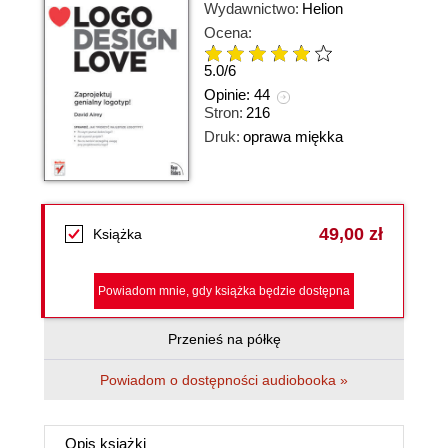
Wydawnictwo:
Helion
Ocena:
5.0
/
6
Opinie:
44
Stron:
216
Druk:
oprawa miękka
49,00 zł
Książka
Powiadom mnie, gdy książka będzie dostępna
Przenieś na półkę
Powiadom o dostępności audiobooka »
Opis
książki