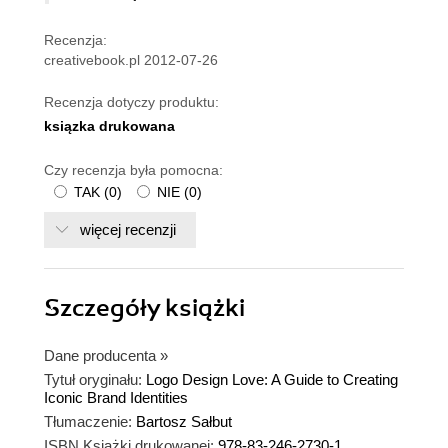
Recenzja:
creativebook.pl 2012-07-26
Recenzja dotyczy produktu:
ksiązka drukowana
Czy recenzja była pomocna:
TAK
(
0
)
NIE
(
0
)
więcej recenzji
Szczegóły
książki
Dane producenta
»
Tytuł oryginału:
Logo Design Love: A Guide to Creating
Iconic Brand Identities
Tłumaczenie:
Bartosz Sałbut
ISBN Książki drukowanej:
978-83-246-2730-1,