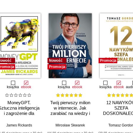
Nowość
Nowość
Promocja
romocja
Promocja
książka
ebook
książka
ebook
książka
ebook
aud
MoneyGPT.
Twój pierwszy milion
12 NAWYKÓ
Sztuczna inteligencja
w internecie. Jak
SZEFA
i zagrożenie dla
zarabiać na wiedzy i
DOSKONAŁE
globalnej ekonomii
maksymalnie
Jak zarządzać s
wykorzystać swój
karierą i zespo
James Rickards
Mirosław Skwarek
Tomasz Gordo
potencjał
czasach
2,45 zł najniższa cena z 30 dni)
(44,99 zł najniższa cena z 30 dni)
(29,95 zł najniższa cena 