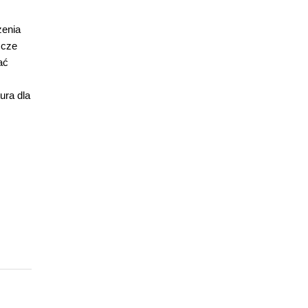
zenia
zcze
ać
ura dla