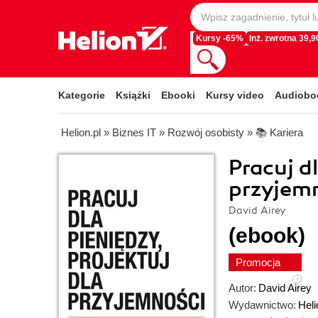
Kursy -65%
Inż. zwrotna 39,90
Kategorie
Książki
Ebooki
Kursy video
Audiobo
Helion.pl
»
Biznes IT
»
Rozwój osobisty
»
📚 Kariera
Pracuj dl
przyjemn
David Airey
(ebook)
Promocja
Autor:
David Airey
Wydawnictwo:
Heli