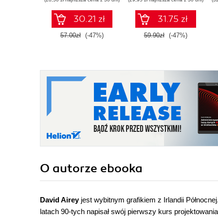
30.21 zł
31.75 zł
57.00zł
(-47%)
59.90zł
(-47%)
O autorze
ebooka
David Airey
jest wybitnym grafikiem z Irlandii Północ
latach 90-tych napisał swój pierwszy kurs projektowani