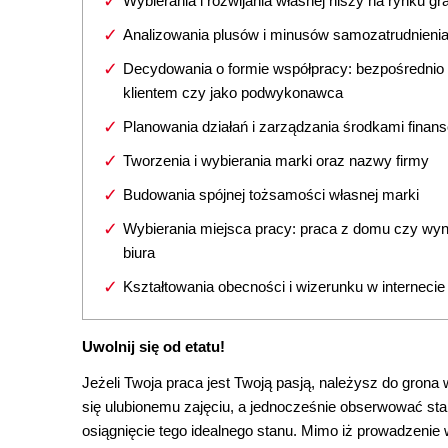
Wybierania i rozwijania własnej niszy na rynku g
Analizowania plusów i minusów samozatrudnieni
Decydowania o formie współpracy: bezpośrednio
klientem czy jako podwykonawca
Planowania działań i zarządzania środkami fina
Tworzenia i wybierania marki oraz nazwy firmy
Budowania spójnej tożsamości własnej marki
Wybierania miejsca pracy: praca z domu czy wy
biura
Kształtowania obecności i wizerunku w internecie
Uwolnij się od etatu!
Jeżeli Twoja praca jest Twoją pasją, należysz do grona
się ulubionemu zajęciu, a jednocześnie obserwować stal
osiągnięcie tego idealnego stanu. Mimo iż prowadzenie