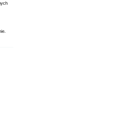
nych
ie.