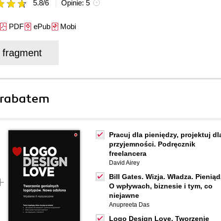
5.8
/
6
Opinie:
5
PDF
ePub
Mobi
j fragment
 rabatem
Pracuj dla pieniędzy, projektuj dl
przyjemności. Podręcznik
freelancera
David Airey
Bill Gates. Wizja. Władza. Pieniąd
O wpływach, biznesie i tym, co
niejawne
Anupreeta Das
Logo Design Love. Tworzenie