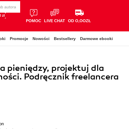
 zł
POMOC
LIVE CHAT
OD O,OOZŁ
oki
Promocje
Nowości
Bestsellery
Darmowe ebooki
a pieniędzy, projektuj dla
ości. Podręcznik freelancera
on