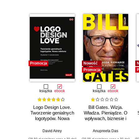
Promocja
Nowość
Promocja
P
książka
ebook
książka
ebook
Logo Design Love.
Bill Gates. Wizja.
Tworzenie genialnych
Władza. Pieniądze. O
logotypów. Nowa
wpływach, biznesie i
odsłona
tym, co niejawne
David Airey
Anupreeta Das
(28,50 zł najniższa cena z 30 dni)
(29,95 zł najniższa cena z 30 dni)
(3