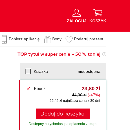
ZALOGUJ
KOSZYK
Pobierz aplikację
Bony
Podaruj prezent
TOP tytuł w super cenie » 50% taniej
Książka
niedostępna
23,80 zł
Ebook
44,90 zł
(-47%)
22,45 zł najniższa cena z 30 dni
Dodaj do koszyka
Dostępny natychmiast po opłaceniu zakupu