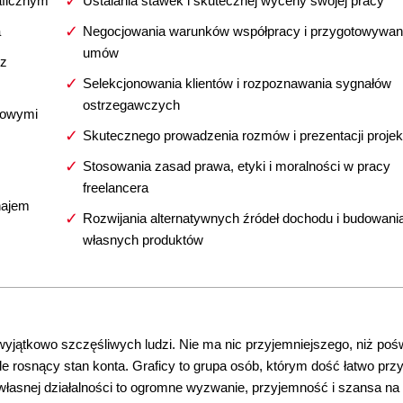
raficznym
Ustalania stawek i skutecznej wyceny swojej pracy
a
Negocjowania warunków współpracy i przygotowywan
umów
 z
Selekcjonowania klientów i rozpoznawania sygnałów
ostrzegawczych
nsowymi
Skutecznego prowadzenia rozmów i prezentacji proje
Stosowania zasad prawa, etyki i moralności w pracy
freelancera
najem
Rozwijania alternatywnych źródeł dochodu i budowani
własnych produktów
 wyjątkowo szczęśliwych ludzi. Nie ma nic przyjemniejszego, niż po
e rosnący stan konta. Graficy to grupa osób, którym dość łatwo prz
 własnej działalności to ogromne wyzwanie, przyjemność i szansa na