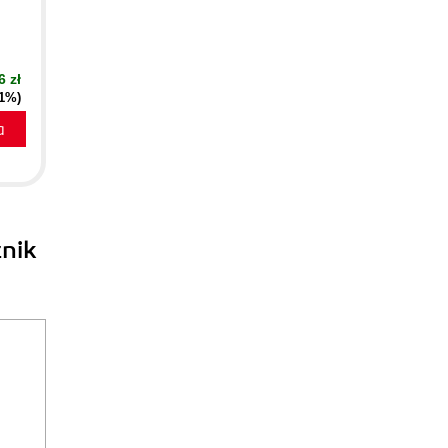
6 zł
51%)
a
znik