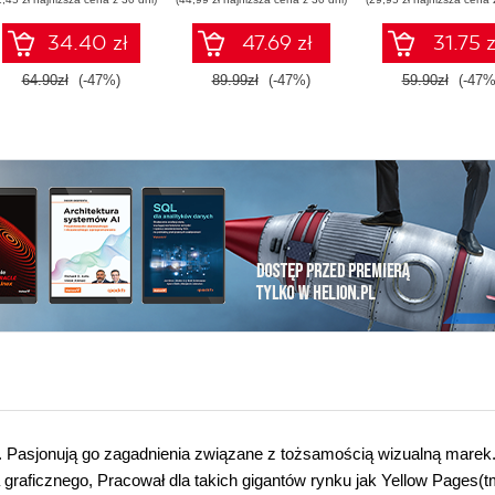
hiperzmiennoś
34.40 zł
47.69 zł
31.75 z
64.90zł
(-47%)
89.99zł
(-47%)
59.90zł
(-47%
nej. Pasjonują go zagadnienia związane z tożsamością wizualną marek
a graficznego, Pracował dla takich gigantów rynku jak Yellow Pages(t