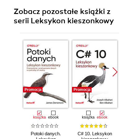
Zobacz pozostałe książki z
serii Leksykon kieszonkowy
Promocja
Promocja
Promocj
książka
ebook
książka
ebook
ksią
Potoki danych.
C# 10. Leksykon
SQL.