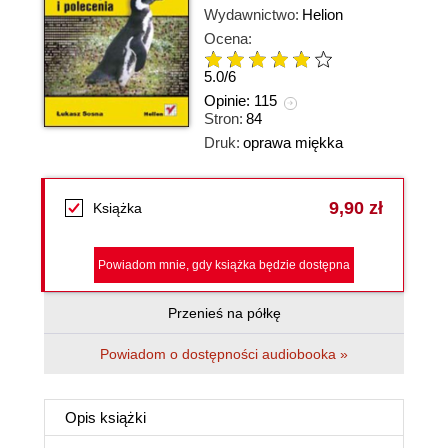
Wydawnictwo:
Helion
Ocena:
5.0
/
6
Opinie:
115
Stron:
84
Druk:
oprawa miękka
9,90 zł
Książka
Powiadom mnie, gdy książka będzie dostępna
Przenieś na półkę
Powiadom o dostępności audiobooka »
Opis
książki