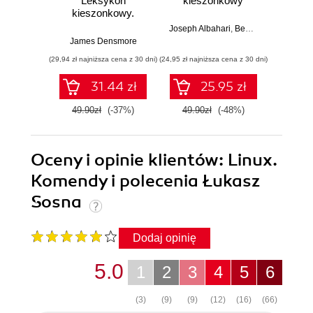
Leksykon
kieszonkowy
kies
kieszonkowy.
Wyd
Przenoszenie i
Joseph Albahari
,
Ben Albahari
przetwarzanie
James Densmore
Al
danych na
(29,94 zł najniższa cena z 30 dni)
(24,95 zł najniższa cena z 30 dni)
(35,40 zł naj
potrzeby ich
analizy
31.44 zł
25.95 zł
49.90zł
(-37%)
49.90zł
(-48%)
59.0
Oceny i opinie klientów: Linux.
Komendy i polecenia Łukasz
Sosna
Dodaj opinię
5.0
1
2
3
4
5
6
(3)
(9)
(9)
(12)
(16)
(66)