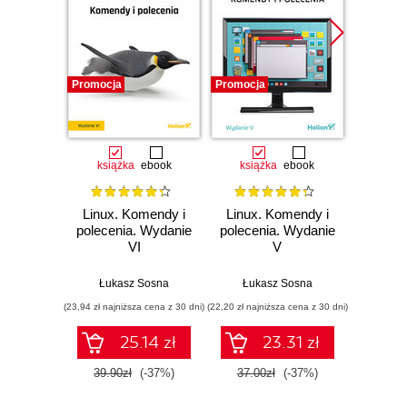
Promocja
Promocja
Promocj
książka
ebook
książka
ebook
ksią
Linux. Komendy i
Linux. Komendy i
Linux
polecenia. Wydanie
polecenia. Wydanie
polece
VI
V
IV r
Łukasz Sosna
Łukasz Sosna
Łuk
(23,94 zł najniższa cena z 30 dni)
(22,20 zł najniższa cena z 30 dni)
(12,45 zł naj
25.14 zł
23.31 zł
39.90zł
(-37%)
37.00zł
(-37%)
24.9