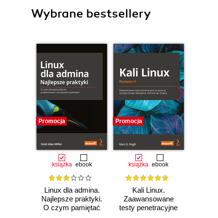
Wybrane bestsellery
Promocja
Promocja
Promocj
książka
ebook
książka
ebook
ksią
Linux dla admina.
Kali Linux.
Linu
Najlepsze praktyki.
Zaawansowane
polece
O czym pamiętać
testy penetracyjne
powło
podczas
za pomocą
Wyd