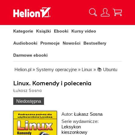
Kategorie
Książki
Ebooki
Kursy video
Audiobooki
Promocje
Nowości
Bestsellery
Darmowe ebooki
Helion.pl
»
Systemy operacyjne
»
Linux
»
📚 Ubuntu
Linux. Komendy i polecenia
Łukasz Sosna
Niedostępna
Autor:
Łukasz Sosna
Serie wydawnicze:
Leksykon
kieszonkowy