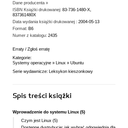
Dane producenta
»
ISBN Książki drukowanej:
83-736-1480-X,
837361480X
Data wydania książki drukowanej :
2004-05-13
Format:
B6
Numer z katalogu:
2435
Erraty
/
Zgłoś erratę
Kategorie:
Systemy operacyjne
»
Linux
»
Ubuntu
Serie wydawnicze:
Leksykon kieszonkowy
Spis treści
książki
Wprowadzenie do systemu Linux (5)
Czym jest Linux (5)
Dostępne dystrybucje; jak wybrać odpowiednią dla