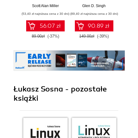
projektowania i
narzędzi Nmap,
Scott Alan Miller
Glen D. Singh
Christin
zarządzania
Metasploit,
(53,40 zł najniższa cena z 30 dni)
(89,40 zł najniższa cena z 30 dni)
(89,40 zł naj
systemami
Aircrack-ng i
Empire. Wydanie II
56.07 zł
90.89 zł
89.00zł
(-37%)
149.00zł
(-39%)
149.0
Łukasz Sosna - pozostałe
książki