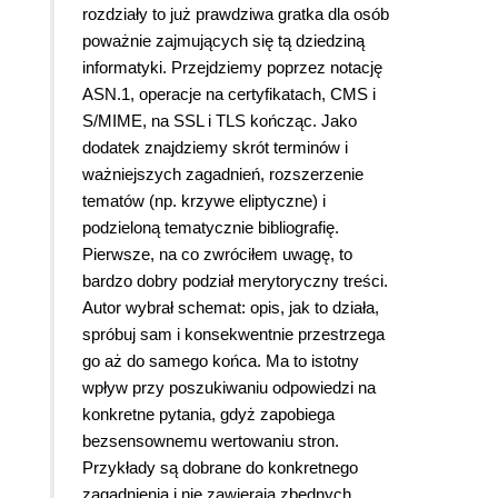
rozdziały to już prawdziwa gratka dla osób
poważnie zajmujących się tą dziedziną
informatyki. Przejdziemy poprzez notację
ASN.1, operacje na certyfikatach, CMS i
S/MIME, na SSL i TLS kończąc. Jako
dodatek znajdziemy skrót terminów i
ważniejszych zagadnień, rozszerzenie
tematów (np. krzywe eliptyczne) i
podzieloną tematycznie bibliografię.
Pierwsze, na co zwróciłem uwagę, to
bardzo dobry podział merytoryczny treści.
Autor wybrał schemat: opis, jak to działa,
spróbuj sam i konsekwentnie przestrzega
go aż do samego końca. Ma to istotny
wpływ przy poszukiwaniu odpowiedzi na
konkretne pytania, gdyż zapobiega
bezsensownemu wertowaniu stron.
Przykłady są dobrane do konkretnego
zagadnienia i nie zawierają zbędnych