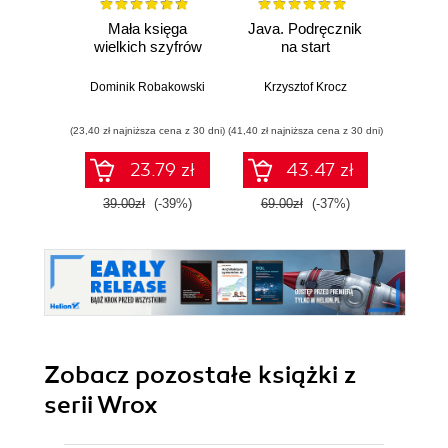
Mała księga
Java. Podręcznik
Al
wielkich szyfrów
na start
krypt
Prze
algo
Dominik Robakowski
Krzysztof Krocz
blo
Massim
kry
(23,40 zł najniższa cena z 30 dni)
(41,40 zł najniższa cena z 30 dni)
(47,40 zł naj
kw
prot
23.79 zł
43.47 zł
wied
oraz 
39.00zł
(-39%)
69.00zł
(-37%)
79.0
homom
Zobacz pozostałe książki z
serii Wrox