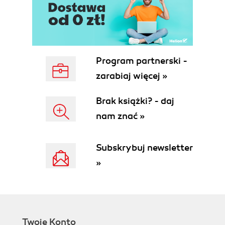
Tryb CBC (50)
Słowo o obiektach parametrów szyfru (58)
Klasa AlgorithmParameters (58)
Tryb CTS - specjalna odmiana CBC (59)
Tryby strumieniowe symetrycznych szyfrów
Program partnerski -
blokowych (59)
Symetryczne szyfry strumieniowe (63)
zarabiaj więcej »
Generowanie losowych kluczy (65)
Interfejs Key (67)
Brak książki? - daj
Klasa KeyGenerator (67)
nam znać »
Szyfrowanie z hasłem (68)
Podstawowe PBE (69)
Subskrybuj newsletter
PBE w JCE (70)
Opakowywanie klucza (75)
»
Szyfrowanie operacji wejścia-wyjścia (78)
Podsumowanie (80)
Ćwiczenia (81)
Rozdział 3. Skróty wiadomości, MAC i HMAC (83)
Twoje Konto