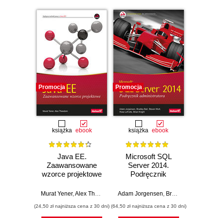
Promocja
Promocja
Promocj
książka
ebook
książka
ebook
ksią
Java EE.
Microsoft SQL
Progra
Zaawansowane
Server 2014.
prac
wzorce projektowe
Podręcznik
rekruta
administratora
IT. W
Murat Yener
,
Alex Theedom
Adam Jorgensen
,
Bradley Ball
John Mo
,
Steve
(24,50 zł najniższa cena z 30 dni)
(64,50 zł najniższa cena z 30 dni)
(24,50 zł naj