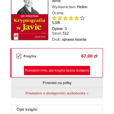
Wrox
Wydawnictwo:
Helion
Ocena:
5.0
/
6
Opinie:
3
Stron:
512
Druk:
oprawa twarda
67,00 zł
Książka
Powiadom mnie, gdy książka będzie dostępna
Przenieś na półkę
Powiadom o dostępności audiobooka »
Opis
książki