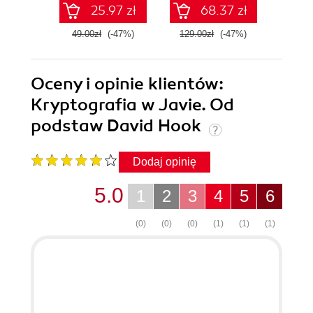
25.97 zł
68.37 zł
49.00zł
(-47%)
129.00zł
(-47%)
49.0
Oceny i opinie klientów:
Kryptografia w Javie. Od
podstaw David Hook
Dodaj opinię
5.0
1
2
3
4
5
6
(0)
(0)
(0)
(1)
(1)
(1)