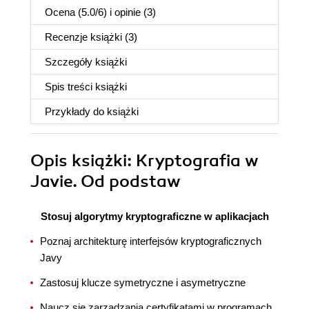
Ocena (
5.0
/
6
) i opinie (3)
Recenzje
książki
(3)
Szczegóły
książki
Spis treści
książki
Przykłady do
książki
Opis
książki
: Kryptografia w
Javie. Od podstaw
Stosuj algorytmy kryptograficzne w aplikacjach
Poznaj architekturę interfejsów kryptograficznych
Javy
Zastosuj klucze symetryczne i asymetryczne
Naucz się zarządzania certyfikatami w programach