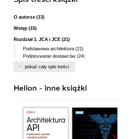
O autorze (13)
Wstęp (15)
Rozdział 1. JCA i JCE (21)
Podstawowa architektura (21)
Podpisywanie dostawców (24)
Pliki polityki ograniczeń (25)
pokaż cały spis treści
Instalacja plików polityki nieograniczających
siły algorytmów (25)
Rozwiązywanie innych problemów (27)
Helion - inne książki
Skąd wiadomo, że pliki dostarczone przez
firmę Sun naprawdę działają tak, jak
powinny? (28)
Instalacja dostawcy Bouncy Castle (28)
Instalacja poprzez konfigurację środowiska
uruchomieniowego (28)
Instalacja na etapie wykonania (31)