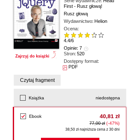
Serie wydawnicze:
Head
First - Rusz głową!
Rusz głową
Wydawnictwo:
Helion
Ocena:
4.4
/
6
Opinie:
7
Stron:
520
Zajrzyj do książki
Dostępny format:
PDF
Czytaj fragment
Książka
niedostępna
40,81 zł
Ebook
77,00 zł
(-47%)
38,50 zł najniższa cena z 30 dni