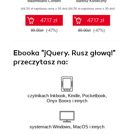
Maximiliano Contieri
Bartosz Konieczny
Mayo Os
Twojego kodu
praktyki
mo
(44,50 zł najniższa cena z 30 dni)
(44,50 zł najniższa cena z 30 dni)
(39,50 zł naj
języ
p
47.17 zł
47.17 zł
89.00zł
(-47%)
89.00zł
(-47%)
79.0
Ebooka
"jQuery. Rusz głową!"
przeczytasz na:
czytnikach Inkbook, Kindle, Pocketbook,
Onyx Booxs i innych
systemach Windows, MacOS i innych