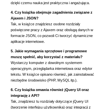
3. Zdarzenia i funkcje jQuery
dzięki czemu nauka jest praktyczna i angażująca.
Twoja znajomość jQuery znowu jest potrzebna
4. Czy książka obejmuje zagadnienia związane z
(112)
Ajaxem i JSON?
Facet od pieniędzy ma rację... (113)
Tak, w książce znajdziesz osobne rozdziały
Dodawanie zdarzeń na stronę (115)
poświęcone pracy z Ajaxem oraz obsługą danych w
Za kulisami słuchacza zdarzeń (116)
formacie JSON, co pozwoli Ci tworzyć dynamiczne
Wiązanie zdarzenia (117)
aplikacje internetowe.
Wyzwalanie zdarzenia (118)
Usuwanie zdarzenia (122)
5. Jakie wymagania sprzętowe i programowe
Weźmy się za bary elementy (126)
muszę spełnić, aby korzystać z materiału?
Struktura Twojego projektu (132)
Wystarczy komputer z dowolnym systemem
Dodajemy funkcje (136)
operacyjnym, przeglądarka internetowa oraz edytor
Śrubki i trybiki funkcji (137)
tekstu. W książce opisano również, jak zainstalować
Funkcja anonimowa (138)
niezbędne środowisko (PHP, MySQL itp.).
Funkcje nazwane jako funkcje obsługi zdarzeń
6. Czy książka omawia również jQuery UI oraz
(139)
integrację z API?
Przekazywanie zmiennej do funkcji (142)
Tak, znajdziesz tu rozdziały dotyczące jQuery UI
Funkcja może też zwracać wartość (143)
(tworzenie interfejsu użytkownika) oraz integracji z
Korzystaj z logiki warunkowej w celu