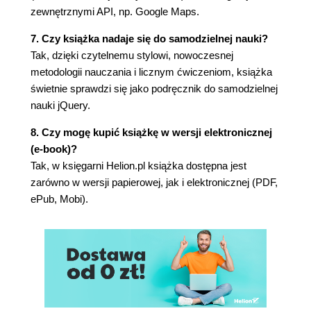
zewnętrznymi API, np. Google Maps.
podejmowania decyzji (145)
"Skacz z radości" potrzebuje jeszcze większej
7. Czy książka nadaje się do samodzielnej nauki?
pomocy (149)
Tak, dzięki czytelnemu stylowi, nowoczesnej
Metody mogą zmieniać CSS (151)
metodologii nauczania i licznym ćwiczeniom, książka
Dodaj zdarzenie hover (153)
świetnie sprawdzi się jako podręcznik do samodzielnej
To już prawie wszystko... (155)
nauki jQuery.
Twój niezbędnik jQuery (158)
8. Czy mogę kupić książkę w wersji elektronicznej
4. Manipulowanie stroną internetową za pomocą
(e-book)?
jQuery
Tak, w księgarni Helion.pl książka dostępna jest
zarówno w wersji papierowej, jak i elektronicznej (PDF,
Restauracja w Webowicach chce interaktywnego
ePub, Mobi).
menu (160)
Dla wegetarian (161)
Poklasyfikuj swoje elementy (166)
Pora na przyciski (169)
Co teraz? (171)
Biegamy po gałęziach drzewa DOM (176)
Wspinaczkowe metody przechodzenia drzewa