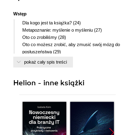
Wstęp
Dla kogo jest ta książka? (24)
Metapoznanie: myślenie o myśleniu (27)
Oto co zrobiliśmy (28)
Oto co możesz zrobić, aby zmusić swój mózg do
posłuszeństwa (29)
Przeczytaj mnie (30)
pokaż cały spis treści
Pobierz jQuery (32)
Konfiguracja folderów (33)
Zespół recenzentów technicznych (34)
Helion - inne książki
Podziękowania (35)
1. Zaczynamy z jQuery
Chcesz władać stronami (38)
HTML i CSS są w porządku, ale... (39)
...potrzebujesz mocy skryptu (40)
Nadchodzi jQuery (i JavaScript)! (41)
Spojrzenie do wnętrza przeglądarki (43)