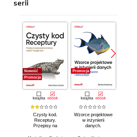
serii
Nowość
Promocja
Bestselle
Promocja
Promocj
książka
ebook
książka
ebook
ksią
Czysty kod.
Wzorce projektowe
Lan
Receptury.
w inżynierii
Lan
Przepisy na
danych.
Proj
poprawienie
Sprawdzone
aplika
struktury i jakości
rozwiązania i dobre
na