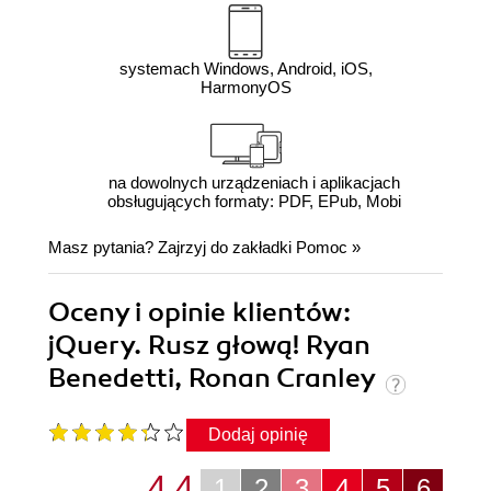
systemach Windows, Android, iOS,
HarmonyOS
na dowolnych urządzeniach i aplikacjach
obsługujących formaty: PDF, EPub, Mobi
Masz pytania? Zajrzyj do zakładki
Pomoc
»
Oceny i opinie klientów:
jQuery. Rusz głową! Ryan
Benedetti, Ronan Cranley
Dodaj opinię
4.4
1
2
3
4
5
6