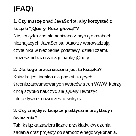
Zdarzenie click w zbliżeniu (78)
(FAQ)
Dodaj do strony metodę click (81)
Bądź bardziej konkretny (83)
1. Czy muszę znać JavaScript, aby korzystać z
Przydzielanie elementów do klas (84)
książki "jQuery. Rusz głową!"?
ID-entyfikowanie elementów (85)
Nie, książka została napisana z myślą o osobach
Pospinaj swoją stronę (88)
nieznających JavaScriptu. Autorzy wprowadzają
Tymczasem na naszej liście (91)
czytelnika w niezbędne podstawy, dzięki czemu
Tworzenie miejsca w pamięci (92)
możesz od razu zacząć naukę jQuery.
Łącz za pomocą konkatenacji (93)
2. Dla kogo przeznaczona jest ta książka?
Tymczasem w naszym kodzie... (94)
Książka jest idealna dla początkujących i
Wstaw komunikat za pomocą metody append (95)
średniozaawansowanych twórców stron WWW, którzy
Wszystko działa świetnie, ale... (97)
chcą szybko nauczyć się jQuery i tworzyć
Daj mi $(this) (99)
interaktywne, nowoczesne witryny.
Zaprzęgnij $(this) do pracy (100)
Pozbywaj się na dobre za pomocą remove (102)
3. Czy znajdę w książce praktyczne przykłady i
Schodzimy w dół z selektorem potomka (103)
ćwiczenia?
Twoja kolej na skakanie z radości (109)
Tak, książka zawiera liczne przykłady, ćwiczenia,
Twój niezbędnik jQuery (110)
zadania oraz projekty do samodzielnego wykonania,