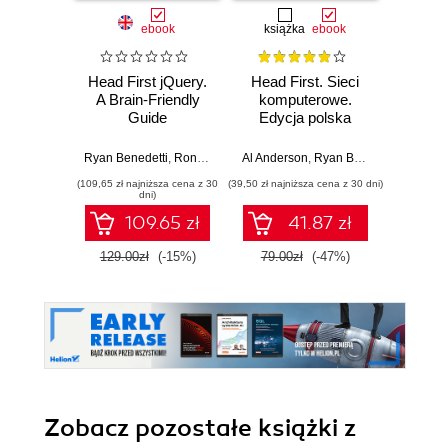
ebook
książka
ebook
Head First jQuery.
Head First. Sieci
He
A Brain-Friendly
komputerowe.
Netw
Guide
Edycja polska
Brai
Ryan Benedetti
,
Ronan Cranley
Al Anderson
,
Ryan Benedetti
Al Ander
(109,65 zł najniższa cena z 30
(39,50 zł najniższa cena z 30 dni)
(160,65 zł 
dni)
109.65 zł
41.87 zł
129.00zł
(-15%)
79.00zł
(-47%)
189.0
Zobacz pozostałe książki z