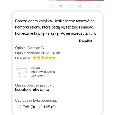
(0)
(0)
(0)
(2)
(2)
(1)
Bardzo dobra książka. Jeśli chcesz tworzyć na
komórki strony, które będą błyszczeć i śmigać,
koniecznie kup tę książkę. Po jej przeczytaniu w
ciągu niecałej godziny stworzyłem prototyp
Rozwiń »
swojego bloga - aż musiałem sprawdzić pasek
Opinia: Damian C.
adresu w przeglądarce, żeby upewnić się, czy aby
Opinia dodana: 2013-04-08
na pewno nie trafiłem na jakiś amerykański e-
Ocena: 6
magazyn. :) Bardzo dużo przykładów ze
Opinia
starannym opisem co i jak działa. Jeżeli ktoś
niepotwierdzona
zakupem
chciałby sięgnąć po aktualną wiedzę, wystarczy
odwiedzić stronę oficjalnej dokumentacji jQuery
Opinia dotyczy produktu:
Mobile. Dobra robota autora i tłumacza.
ksiązka drukowana
Czy opinia była pomocna:
TAK
(
0
)
NIE
(
0
)