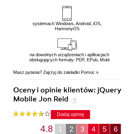
systemach Windows, Android, iOS,
HarmonyOS
na dowolnych urządzeniach i aplikacjach
obsługujących formaty: PDF, EPub, Mobi
Masz pytania? Zajrzyj do zakładki
Pomoc
»
Oceny i opinie klientów: jQuery
Mobile Jon Reid
Dodaj opinię
4.8
1
2
3
4
5
6