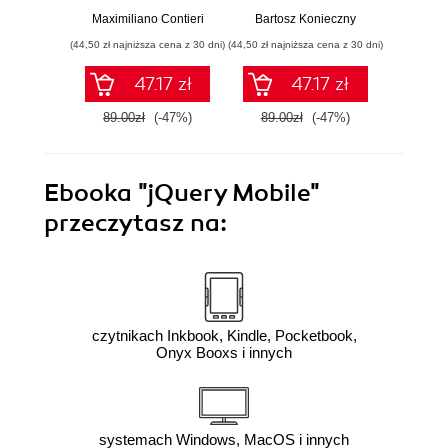
struktury i jakości
rozwiązania i dobre
na
Maximiliano Contieri
Bartosz Konieczny
Mayo Os
Twojego kodu
praktyki
mo
(44,50 zł najniższa cena z 30 dni)
(44,50 zł najniższa cena z 30 dni)
(39,50 zł naj
języ
p
47.17 zł
47.17 zł
89.00zł
(-47%)
89.00zł
(-47%)
79.0
Ebooka
"jQuery Mobile"
przeczytasz na:
czytnikach Inkbook, Kindle, Pocketbook,
Onyx Booxs i innych
systemach Windows, MacOS i innych