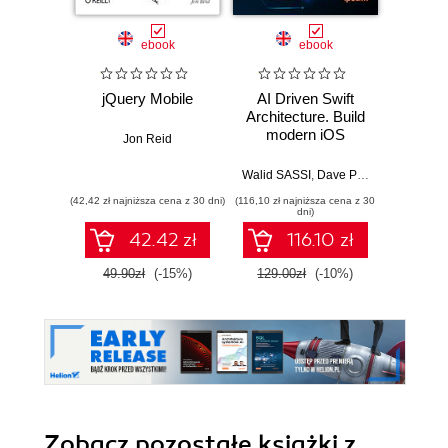
ebook
ebook
jQuery Mobile
AI Driven Swift
F
Architecture. Build
Dev
modern iOS
Jon Reid
SwiftUI apps with
Dario
Foundation
Walid SASSI
,
Dave Poirier
,
Jon Reid
Models, MCP
(42,42 zł najniższa cena z 30 dni)
(116,10 zł najniższa cena z 30
(125,10 zł 
agents, Clean
dni)
Architecture, and
42.42 zł
116.10 zł
TDD
49.90zł
(-15%)
129.00zł
(-10%)
139.0
Zobacz pozostałe książki z