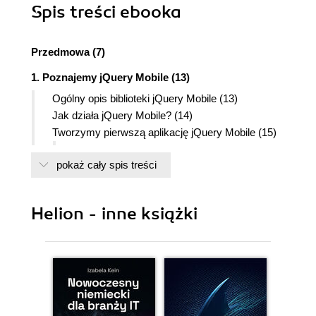
Spis treści
ebooka
Przedmowa (7)
1. Poznajemy jQuery Mobile (13)
Ogólny opis biblioteki jQuery Mobile (13)
Jak działa jQuery Mobile? (14)
Tworzymy pierwszą aplikację jQuery Mobile (15)
Jak to działa: niestandardowy selektor
pokaż cały spis treści
jqmData() (20)
2. Struktura aplikacji i sposoby nawigacji (21)
Strony (21)
Helion - inne książki
Strony wewnętrzne (22)
Strony zewnętrzne (24)
Jak to działa? Inicjalizacja stron w jQuery
Mobile (27)
Zdarzenia związane z ukrywaniem i
wyświetlaniem stron (29)