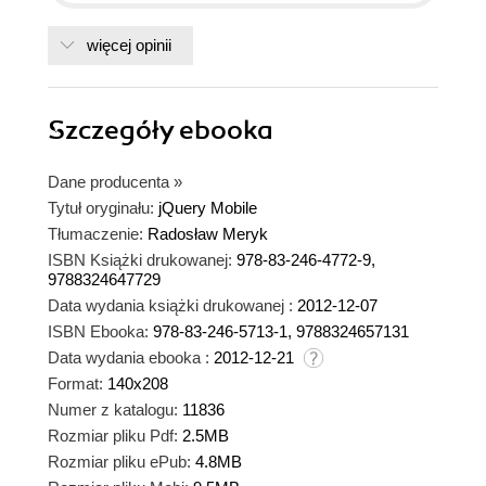
więcej opinii
Szczegóły
ebooka
Dane producenta
»
Tytuł oryginału:
jQuery Mobile
Tłumaczenie:
Radosław Meryk
ISBN Książki drukowanej:
978-83-246-4772-9,
9788324647729
Data wydania książki drukowanej :
2012-12-07
ISBN Ebooka:
978-83-246-5713-1, 9788324657131
Data wydania ebooka :
2012-12-21
Format:
140x208
Numer z katalogu:
11836
Rozmiar pliku Pdf:
2.5MB
Rozmiar pliku ePub:
4.8MB