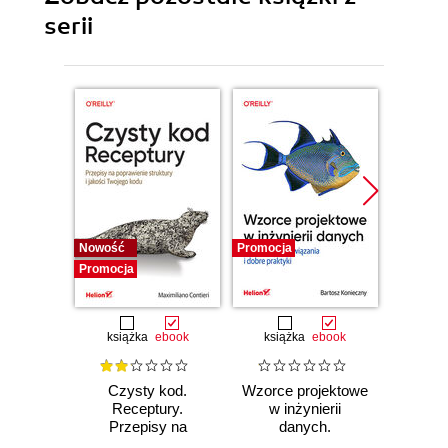
serii
Nowość
Promocja
Bestselle
Promocja
Promocj
książka
ebook
książka
ebook
ksią
Czysty kod.
Wzorce projektowe
Lan
Receptury.
w inżynierii
Lan
Przepisy na
danych.
Proj
poprawienie
Sprawdzone
aplika