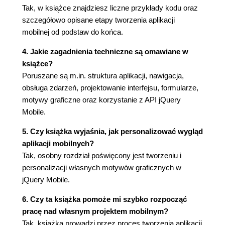
Tak, w książce znajdziesz liczne przykłady kodu oraz
addResolutionBreakpoints (99)
szczegółowo opisane etapy tworzenia aplikacji
Zdarzenia (99)
mobilnej od podstaw do końca.
Zdarzenia związane z dotykiem (99)
Zdarzenia inicjalizacji (102)
4. Jakie zagadnienia techniczne są omawiane w
Zdarzenia związane z ukrywaniem i
książce?
wyświetlaniem stron (103)
Poruszane są m.in. struktura aplikacji, nawigacja,
Zdarzenia związane z przewijaniem
obsługa zdarzeń, projektowanie interfejsu, formularze,
dokumentu (104)
motywy graficzne oraz korzystanie z API jQuery
Zdarzenia związane ze zmianą orientacji
Mobile.
urządzenia (104)
API responsywnego układu dokumentu (104)
5. Czy książka wyjaśnia, jak personalizować wygląd
Selektory CSS (105)
aplikacji mobilnych?
Konfigurowanie biblioteki jQuery Mobile (108)
Tak, osobny rozdział poświęcony jest tworzeniu i
Dostępne opcje (108)
personalizacji własnych motywów graficznych w
Modyfikowanie opcji za pomocą zdarzenia
jQuery Mobile.
mobileinit (110)
6. Czy ta książka pomoże mi szybko rozpocząć
Jak to działa? Przestrzenie nazw atrybutów
pracę nad własnym projektem mobilnym?
data- (111)
Tak, książka prowadzi przez proces tworzenia aplikacji