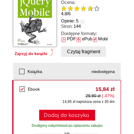
Ocena:
4.8
/
6
Opinie:
5
Stron:
144
Dostępne formaty:
PDF
ePub
Mobi
Czytaj fragment
Zajrzyj do książki
Książka
niedostępna
15,84 zł
Ebook
29,90 zł
(-47%)
14,95 zł najniższa cena z 30 dni
Dodaj do koszyka
Dostępny natychmiast po opłaceniu zakupu
lub