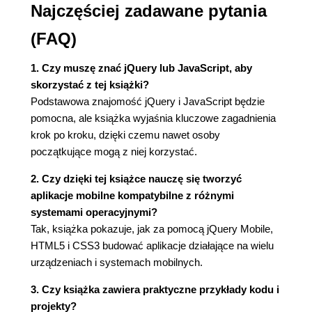
Najczęściej zadawane pytania
Dostęp do elementów formularzy za pomocą
JavaScript (65)
(FAQ)
Pola wyboru i przełączniki (65)
Przełączniki dwustanowe (67)
1. Czy muszę znać jQuery lub JavaScript, aby
Pola i obszary tekstowe (69)
skorzystać z tej książki?
Pola wyszukiwania (69)
Podstawowa znajomość jQuery i JavaScript będzie
Menu select (71)
pomocna, ale książka wyjaśnia kluczowe zagadnienia
Suwaki (75)
krok po kroku, dzięki czemu nawet osoby
Siatki układu dokumentu (77)
początkujące mogą z niej korzystać.
4. Motywy w jQuery Mobile (81)
2. Czy dzięki tej książce nauczę się tworzyć
Motywy i próbki (81)
aplikacje mobilne kompatybilne z różnymi
Jak to działa? Personalizacja próbek (91)
systemami operacyjnymi?
Motywy list (95)
Tak, książka pokazuje, jak za pomocą jQuery Mobile,
5. API jQuery Mobile (97)
HTML5 i CSS3 budować aplikacje działające na wielu
Metody biblioteki jQuery Mobile (97)
urządzeniach i systemach mobilnych.
changePage (97)
3. Czy książka zawiera praktyczne przykłady kodu i
pageLoading (98)
projekty?
silentScroll (99)