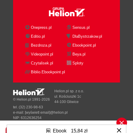
Onepress.pl
Sensus.pl
Editio.pl
DlaBystrzakow.pl
Bezdroza.pl
Ebookpoint.pl
Videopoint.pl
Beya.pl
Czytalisek.pl
Sploty
Biblio.Ebookpoint.pl
Helion.pl sp. z o.o.
ul. Kościuszki 1c
© Helion.pl 1991-2026
44-100 Gliwice
tel. (32) 230-98-63
e-mail:
[wyświetl email]@helion.pl
NIP: 6312636254
Regon: 241989027
Ebook
15,84 zł
Designed with ♥ by
Tonik.pl