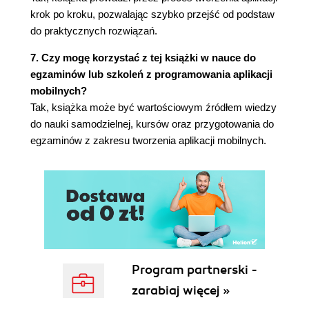
6. jQuery Mobile w akcji (113)
krok po kroku, pozwalając szybko przejść od podstaw
Strony aplikacji (113)
do praktycznych rozwiązań.
Inicjalizacja aplikacji (116)
7. Czy mogę korzystać z tej książki w nauce do
Metoda initMainPage (118)
egzaminów lub szkoleń z programowania aplikacji
Metoda initSettings (123)
mobilnych?
Metoda initDetailPage (124)
Tak, książka może być wartościowym źródłem wiedzy
Okno dialogowe do wyświetlania
do nauki samodzielnej, kursów oraz przygotowania do
komunikatów o błędach (124)
egzaminów z zakresu tworzenia aplikacji mobilnych.
jqmTweet - pierwsza odsłona (125)
Ulepszanie interfejsu użytkownika (127)
Usprawnienia CSS (127)
Usprawnienia interakcji (128)
Podejście ogólne (133)
Skorowidz (135)
Program partnerski -
zarabiaj więcej »