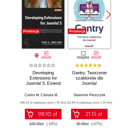
Promocja
Promocja
Promocj
ebook
książka
ebook
ksią
Developing
Gantry. Tworzenie
Wor
Extensions for
szablonów dla
J
Joomla! 5. Extend
Joomla!
Zabez
your sites and build
ratow
rich customizations
Carlos M. Cámara Mora
,
Brian Teeman
Sławomir Pieszczek
Paweł
with Joomla!
(98,10 zł najniższa cena z 30 dni)
(19,95 zł najniższa cena z 30 dni)
(24,50 zł naj
plugins, modules,
and components
98.10 zł
21.15 zł
109.00zł
(-10%)
39.90zł
(-47%)
49.0