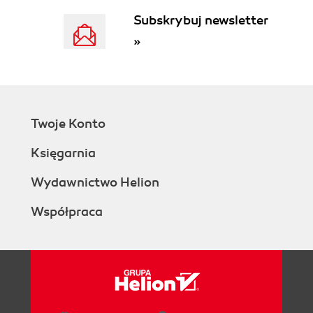
Czym jest dostępność? (53)
Subskrybuj newsletter
Szkielety, scenorysy i wizualizacja (55)
Tworzenie znakomitej treści (57)
»
Kluczowa sprawa: dlaczego wybranie dobrej firmy
hostingowej ma znaczenie (58)
Podsumowanie (61)
3. Instalowanie i konfigurowanie systemu Joomla!
Twoje Konto
(63)
Księgarnia
Pobieranie systemu Joomla! (64)
Tworzenie bazy danych (65)
Wydawnictwo Helion
Zastosowanie programu File Manager do
przesłania danych systemu Joomla! (69)
Współpraca
Instalacja internetowa systemu Joomla! (70)
Podstawowe kroki konfiguracji nowej witryny (78)
Edytowanie ustawień konta administratora
(79)
Grupy użytkowników (80)
Podstawowe opcje strony Konfiguracja