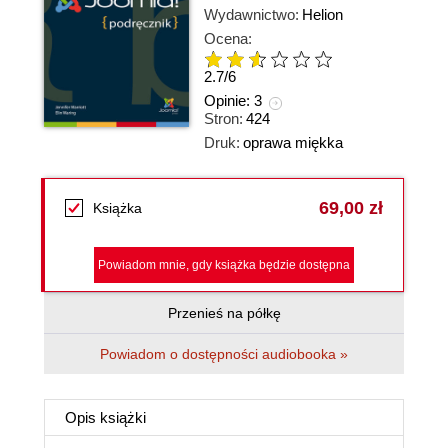
Wydawnictwo:
Helion
Ocena:
2.7
/
6
Opinie:
3
Stron:
424
Druk:
oprawa miękka
69,00 zł
Książka
Powiadom mnie, gdy książka będzie dostępna
Przenieś na półkę
Powiadom o dostępności audiobooka »
Opis
książki