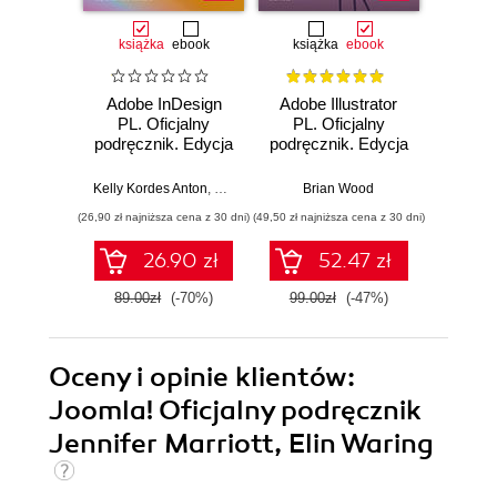
książka
ebook
książka
ebook
ksią
Adobe InDesign
Adobe Illustrator
Adobe
PL. Oficjalny
PL. Oficjalny
Pro CC
podręcznik. Edycja
podręcznik. Edycja
pod
2020
2020
Wy
Kelly Kordes Anton
,
Tina DeJarld
Brian Wood
Ma
(26,90 zł najniższa cena z 30 dni)
(49,50 zł najniższa cena z 30 dni)
(44,50 zł naj
26.90 zł
52.47 zł
89.00zł
(-70%)
99.00zł
(-47%)
89.0
Oceny i opinie klientów:
Joomla! Oficjalny podręcznik
Jennifer Marriott, Elin Waring