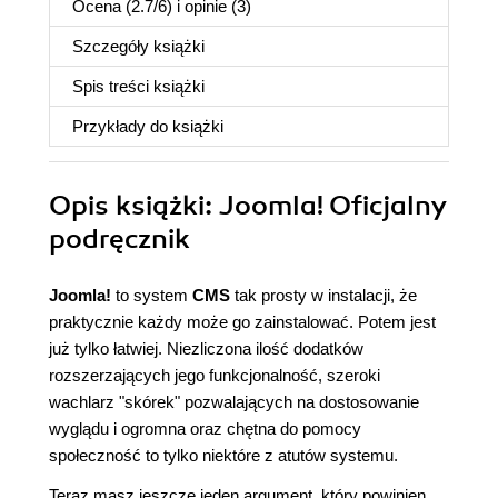
Ocena (
2.7
/
6
) i opinie (3)
Szczegóły
książki
Spis treści
książki
Przykłady do
książki
Opis
książki
: Joomla! Oficjalny
podręcznik
Joomla!
to system
CMS
tak prosty w instalacji, że
praktycznie każdy może go zainstalować. Potem jest
już tylko łatwiej. Niezliczona ilość dodatków
rozszerzających jego funkcjonalność, szeroki
wachlarz "skórek" pozwalających na dostosowanie
wyglądu i ogromna oraz chętna do pomocy
społeczność to tylko niektóre z atutów systemu.
Teraz masz jeszcze jeden argument, który powinien