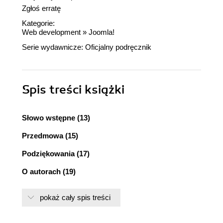
Zgłoś erratę
Kategorie:
Web development
»
Joomla!
Serie wydawnicze:
Oficjalny podręcznik
Spis treści
książki
Słowo wstępne (13)
Przedmowa (15)
Podziękowania (17)
O autorach (19)
1. System Joomla! w pigułce (21)
pokaż cały spis treści
Historia systemu Joomla! w skrócie (21)
Joomla! - system zarządzania treścią (24)