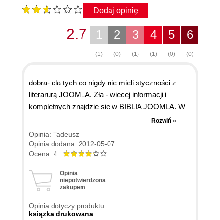
Dodaj opinię
2.7
1
2
3
4
5
6
(1)
(0)
(1)
(1)
(0)
(0)
dobra- dla tych co nigdy nie mieli styczności z
literarurą JOOMLA. Zła - wiecej informacji i
kompletnych znajdzie sie w BIBLIA JOOMLA. W
Bibli opisy są dokonane krok po kroku. Łatwo
Rozwiń »
potem przejść w 1.6 czy 2.5 Jeżeli Biblia bedzie
Opinia: Tadeusz
za droga to lepsza bedzie JOOMLA 1.6 Marcina
Opinia dodana: 2012-05-07
Lisa. Zresztą sam system 1.5..... ma wiecej
Ocena: 4
modułów niż 1,6. Lepiej poczekać na literaturę
Opinia
dotyczącą 2.5
niepotwierdzona
zakupem
Opinia dotyczy produktu:
ksiązka drukowana