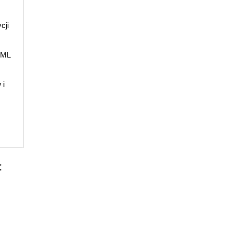
cji
TML
 i
c