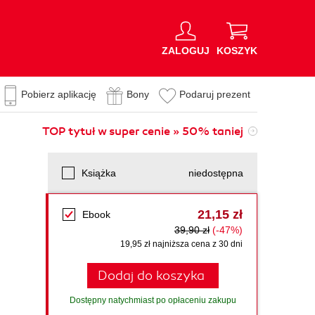
ZALOGUJ
KOSZYK
Pobierz aplikację
Bony
Podaruj prezent
TOP tytuł w super cenie » 50% taniej
Książka
niedostępna
21,15 zł
Ebook
39,90 zł
(-47%)
19,95 zł najniższa cena z 30 dni
Dodaj do koszyka
Dostępny natychmiast po opłaceniu zakupu