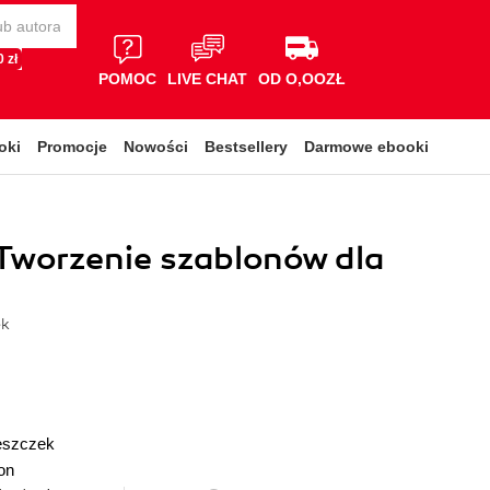
 zł
POMOC
LIVE CHAT
OD O,OOZŁ
oki
Promocje
Nowości
Bestsellery
Darmowe ebooki
Tworzenie szablonów dla
ek
eszczek
on