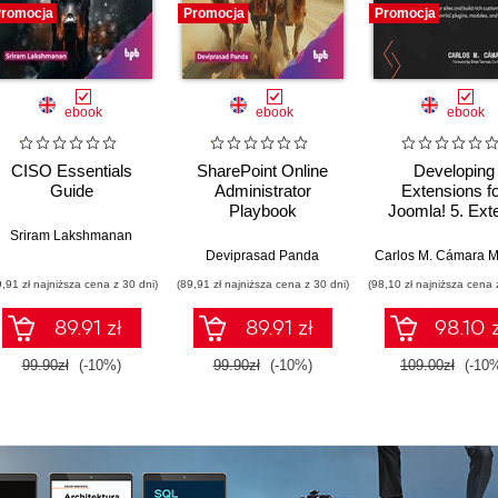
romocja
Promocja
Promocja
ebook
ebook
ebook
CISO Essentials
SharePoint Online
Developing
Guide
Administrator
Extensions f
Playbook
Joomla! 5. Ext
your sites and b
Sriram Lakshmanan
rich customizat
Deviprasad Panda
with Joomla! plu
9,91 zł najniższa cena z 30 dni)
(89,91 zł najniższa cena z 30 dni)
(98,10 zł najniższa cena 
modules, an
component
89.91 zł
89.91 zł
98.10 z
99.90zł
(-10%)
99.90zł
(-10%)
109.00zł
(-10