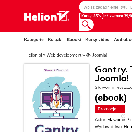
Kursy -65%
Inż. zwrotna 39,90
Kategorie
Książki
Ebooki
Kursy video
Audiobo
Helion.pl
»
Web development
»
📚 Joomla!
Gantry. 
Joomla!
Sławomir Pieszcz
(ebook)
Promocja
Autor:
Sławomir Pi
Wydawnictwo:
Heli