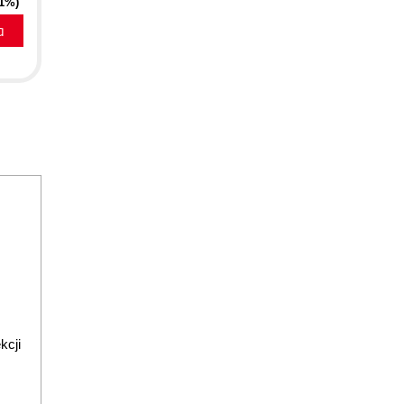
51%)
a
kcji