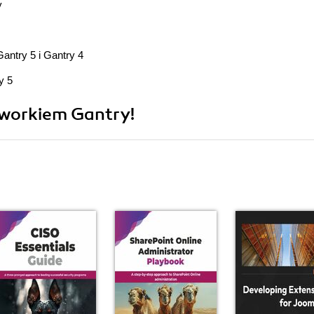
y
antry 5 i Gantry 4
y 5
eworkiem Gantry!