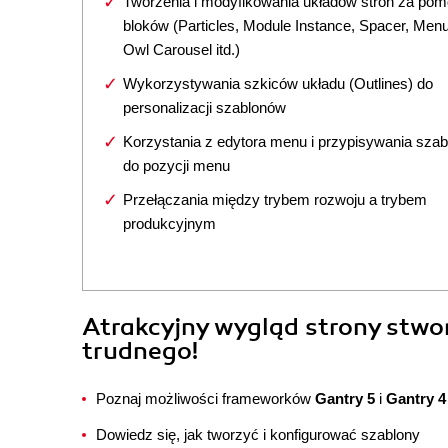
Tworzenia i modyfikowania układów stron za po
bloków (Particles, Module Instance, Spacer, Menu
Owl Carousel itd.)
Wykorzystywania szkiców układu (Outlines) do
personalizacji szablonów
Korzystania z edytora menu i przypisywania sza
do pozycji menu
Przełączania między trybem rozwoju a trybem
produkcyjnym
Atrakcyjny wygląd strony stwor
trudnego!
Poznaj możliwości frameworków
Gantry 5
i
Gantry 4
Dowiedz się, jak tworzyć i konfigurować szablony