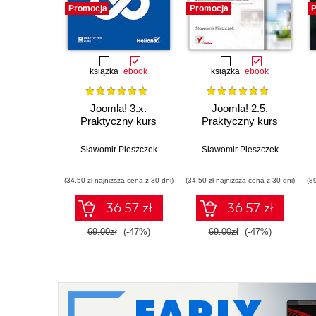
Promocja
Promocja
P
książka
ebook
książka
ebook
Joomla! 3.x.
Joomla! 2.5.
Praktyczny kurs
Praktyczny kurs
Sławomir Pieszczek
Sławomir Pieszczek
(34,50 zł najniższa cena z 30 dni)
(34,50 zł najniższa cena z 30 dni)
(8
36.57 zł
36.57 zł
69.00zł
(-47%)
69.00zł
(-47%)