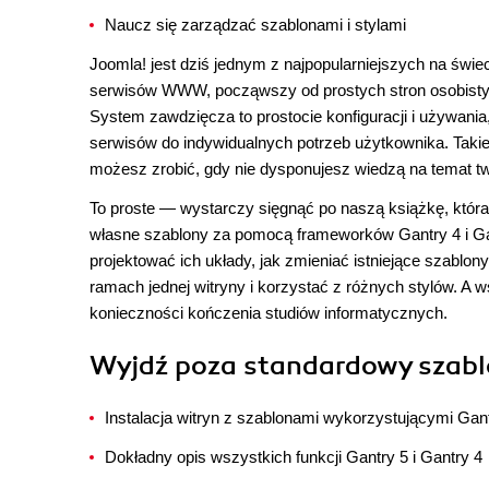
Naucz się zarządzać szablonami i stylami
Joomla! jest dziś jednym z najpopularniejszych na świ
serwisów WWW, począwszy od prostych stron osobisty
System zawdzięcza to prostocie konfiguracji i używan
serwisów do indywidualnych potrzeb użytkownika. Taki
możesz zrobić, gdy nie dysponujesz wiedzą na temat t
To proste — wystarczy sięgnąć po naszą książkę, która
własne szablony za pomocą frameworków Gantry 4 i Gant
projektować ich układy, jak zmieniać istniejące szablo
ramach jednej witryny i korzystać z różnych stylów. A 
konieczności kończenia studiów informatycznych.
Wyjdź poza standardowy szablon
Instalacja witryn z szablonami wykorzystującymi Gant
Dokładny opis wszystkich funkcji Gantry 5 i Gantry 4