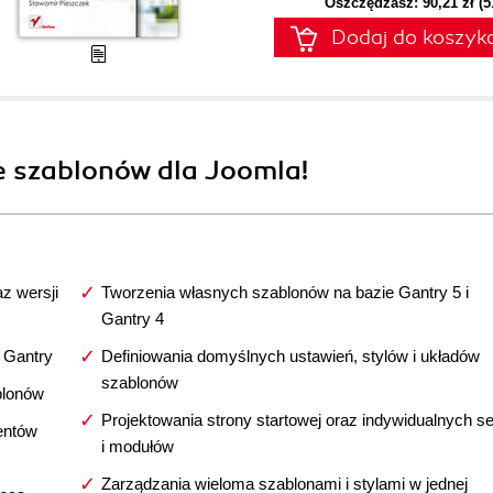
Oszczędzasz: 90,21 zł (
Dodaj do koszyk
ie szablonów dla Joomla!
z wersji
Tworzenia własnych szablonów na bazie Gantry 5 i
Gantry 4
 Gantry
Definiowania domyślnych ustawień, stylów i układów
szablonów
blonów
Projektowania strony startowej oraz indywidualnych se
entów
i modułów
Zarządzania wieloma szablonami i stylami w jednej