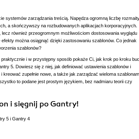
ecie systemów zarządzania treścią. Napędza ogromną liczbę rozmait
ch, a skończywszy na rozbudowanych aplikacjach korporacyjnych.
ia, lecz również przeogromnym możliwościom dostosowania wyglądu
e efekty można osiągnąć dzięki zastosowaniu szablonów. Co jednak
worzenia szablonów?
 praktycznie i w przystępny sposób pokaże Ci, jak krok po kroku b
ry 5. Dowiesz się z niej, jak definiować ustawienia szablonów i
ny i kreować zupełnie nowe, a także jak zarządzać wieloma szablonam
wszystko to podane jest prostym językiem, bez nadmiaru teorii czy
 i sięgnij po Gantry!
ry 5 i Gantry 4