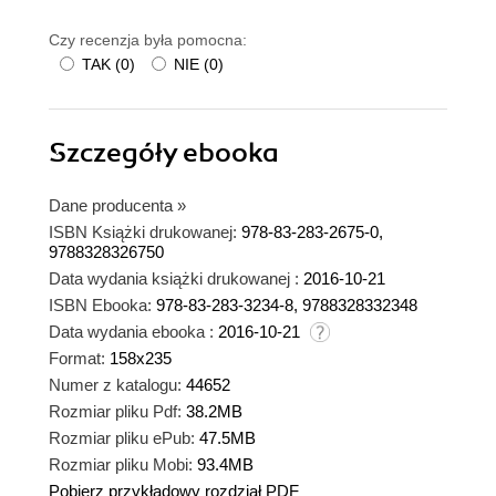
Czy recenzja była pomocna:
TAK
(
0
)
NIE
(
0
)
Szczegóły
ebooka
Dane producenta
»
ISBN Książki drukowanej:
978-83-283-2675-0,
9788328326750
Data wydania książki drukowanej :
2016-10-21
ISBN Ebooka:
978-83-283-3234-8, 9788328332348
Data wydania ebooka :
2016-10-21
Format:
158x235
Numer z katalogu:
44652
Rozmiar pliku Pdf:
38.2MB
Rozmiar pliku ePub:
47.5MB
Rozmiar pliku Mobi:
93.4MB
Pobierz przykładowy rozdział PDF