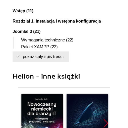
Wstęp (11)
Rozdział 1. Instalacja i wstępna konfiguracja
Joomla! 3 (21)
Wymagania techniczne (22)
Pakiet XAMPP (23)
Pakiet JAMP (26)
pokaż cały spis treści
Hosting - serwer zdalny (32)
Pakiet instalacyjny Joomla! 3 (36)
Instalacja Joomla! 3 (37)
Helion - inne książki
Krok 1. Konfiguracja witryny (37)
Krok 2. Konfiguracja bazy danych (38)
Krok 3. Przegląd (40)
Krok dodatkowy - instalacja plików
językowych (42)
Plik konfiguracyjny (45)
Rozdział 2. Zaplecze administracyjne Joomla! 3 (51)