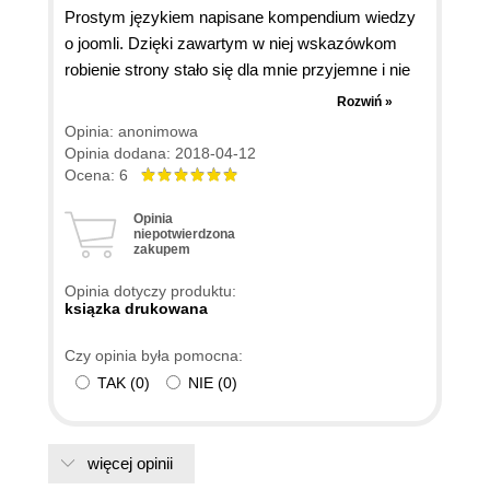
Prostym językiem napisane kompendium wiedzy
o joomli. Dzięki zawartym w niej wskazówkom
robienie strony stało się dla mnie przyjemne i nie
stresuje. Autor zaraził mnie swoim
Rozwiń »
entuzjastycznym podejściem do joomli i tworzenia
Opinia: anonimowa
strony i przesłaniem: nie zrażaj się, pytaj,
Opinia dodana: 2018-04-12
kombinuj, zastanów się co chcesz osiągnąć.
Ocena: 6
Książkę mam zawsze w zasięgu ręki.
Opinia
niepotwierdzona
zakupem
Opinia dotyczy produktu:
ksiązka drukowana
Czy opinia była pomocna:
TAK
(
0
)
NIE
(
0
)
więcej opinii