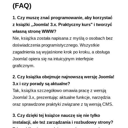
Kopiowanie kategorii (90)
(FAQ)
Przenoszenie kategorii (91)
Usuwanie i odzyskiwanie kategorii (92)
1. Czy muszę znać programowanie, aby korzystać
Tworzenie treści - artykuły (94)
z książki ,,Joomla! 3.x. Praktyczny kurs" i tworzyć
Zarządzanie artykułami (104)
własną stronę WWW?
Kopiowanie artykułów (106)
Nie, książka została napisana z myślą o osobach bez
Przenoszenie artykułów (107)
doświadczenia programistycznego. Wszystkie
Usuwanie i odzyskiwanie artykułów (107)
zagadnienia są wyjaśnione krok po kroku, a obsługa
Artykuły wyróżnione (109)
Joomla! opiera się na intuicyjnym interfejsie
Część wstępna (tzw. zajawka) artykułu (111)
graficznym.
Opcje publikacji artykułu (111)
2. Czy książka obejmuje najnowszą wersję Joomla!
Menedżer Media (113)
3.x i czy porady są aktualne?
Tworzenie katalogów (116)
Tak, książka szczegółowo omawia pracę z wersją
Wczytywanie plików (118)
Joomla! 3.x, prezentując aktualne funkcje, narzędzia
Grafika w artykułach (120)
oraz sprawdzone praktyki związane z tą wersją CMS.
Grafika w kategoriach (127)
Jak tworzyć dostępne treści (WCAG 2.0) (129)
3. Czy dzięki tej książce nauczę się nie tylko
Jak poprawnie oznaczyć strukturę artykułu?
instalacji, ale też zarządzania i rozbudowy strony?
(130)