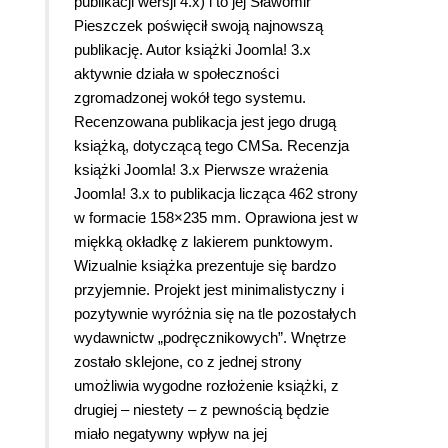
publikacji wersji 4.x) i to jej Sławomir
Pieszczek poświęcił swoją najnowszą
publikację. Autor książki Joomla! 3.x
aktywnie działa w społeczności
zgromadzonej wokół tego systemu.
Recenzowana publikacja jest jego drugą
książką, dotyczącą tego CMSa. Recenzja
książki Joomla! 3.x Pierwsze wrażenia
Joomla! 3.x to publikacja licząca 462 strony
w formacie 158×235 mm. Oprawiona jest w
miękką okładkę z lakierem punktowym.
Wizualnie książka prezentuje się bardzo
przyjemnie. Projekt jest minimalistyczny i
pozytywnie wyróżnia się na tle pozostałych
wydawnictw „podręcznikowych”. Wnętrze
zostało sklejone, co z jednej strony
umożliwia wygodne rozłożenie książki, z
drugiej – niestety – z pewnością będzie
miało negatywny wpływ na jej