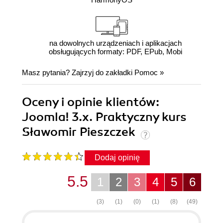
na dowolnych urządzeniach i aplikacjach
obsługujących formaty: PDF, EPub, Mobi
Masz pytania? Zajrzyj do zakładki
Pomoc
»
Oceny i opinie klientów:
Joomla! 3.x. Praktyczny kurs
Sławomir Pieszczek
Dodaj opinię
5.5
1
2
3
4
5
6
(3)
(1)
(0)
(1)
(8)
(49)