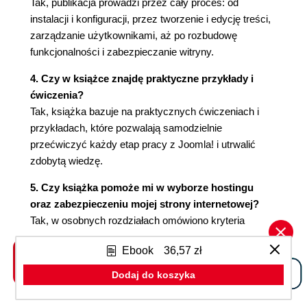
Tak, publikacja prowadzi przez cały proces: od
Kiedy i jak stosować listy (wykazy)? (131)
instalacji i konfiguracji, przez tworzenie i edycję treści,
Jak oznaczać cytaty? (134)
zarządzanie użytkownikami, aż po rozbudowę
Podział długiego artykułu (135)
funkcjonalności i zabezpieczanie witryny.
Jak poprawnie opisywać zawartość
4. Czy w książce znajdę praktyczne przykłady i
obrazów? (135)
ćwiczenia?
Jak poprawnie tworzyć odnośniki? (138)
Tak, książka bazuje na praktycznych ćwiczeniach i
Konfiguracja globalna artykułów (139)
przykładach, które pozwalają samodzielnie
Zakładka Artykuły (140)
przećwiczyć każdy etap pracy z Joomla! i utrwalić
Zakładka Edycja artykułu (141)
zdobytą wiedzę.
Zakładka Kategoria (142)
Zakładka Kategorie (143)
5. Czy książka pomoże mi w wyborze hostingu
Zakładka Przegląd/Wyróżnione (143)
oraz zabezpieczeniu mojej strony internetowej?
Zakładka Opcje listy pozycji (145)
Tak, w osobnych rozdziałach omówiono kryteria
Zakładka Opcje wspólne (145)
wyboru hostingu dla Joomla! oraz kompleksowe
Zakładka Integracja (146)
Ebook
36,57 zł
metody zabezpieczania witryny przed zagrożeniami.
Zakładka Uprawnienia (146)
Dodaj do koszyka
6. Czy dowiem się, jak tworzyć kopie zapasowe i
Rozdział 4. Menu, czyli system nawigacji Twojej
przywracać stronę w razie awarii?
witryny (149)