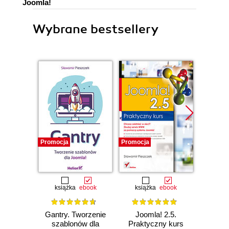
Joomla!
Wybrane bestsellery
Promocja
Promocja
Promocj
książka
ebook
książka
ebook
Gantry. Tworzenie
Joomla! 2.5.
CISO 
szablonów dla
Praktyczny kurs