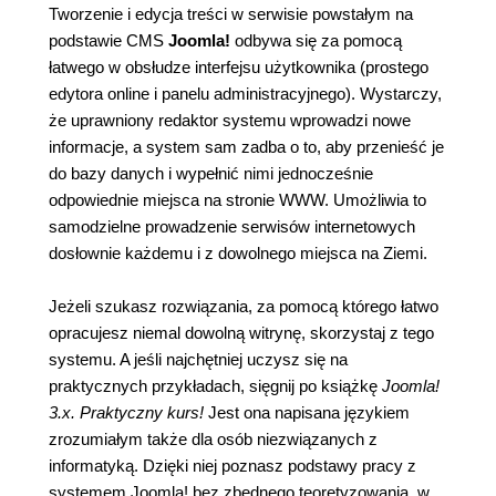
Tworzenie i edycja treści w serwisie powstałym na
podstawie CMS
Joomla!
odbywa się za pomocą
łatwego w obsłudze interfejsu użytkownika (prostego
edytora online i panelu administracyjnego). Wystarczy,
że uprawniony redaktor systemu wprowadzi nowe
informacje, a system sam zadba o to, aby przenieść je
do bazy danych i wypełnić nimi jednocześnie
odpowiednie miejsca na stronie WWW. Umożliwia to
samodzielne prowadzenie serwisów internetowych
dosłownie każdemu i z dowolnego miejsca na Ziemi.
Jeżeli szukasz rozwiązania, za pomocą którego łatwo
opracujesz niemal dowolną witrynę, skorzystaj z tego
systemu. A jeśli najchętniej uczysz się na
praktycznych przykładach, sięgnij po książkę
Joomla!
3.x. Praktyczny kurs!
Jest ona napisana językiem
zrozumiałym także dla osób niezwiązanych z
informatyką. Dzięki niej poznasz podstawy pracy z
systemem Joomla! bez zbędnego teoretyzowania, w