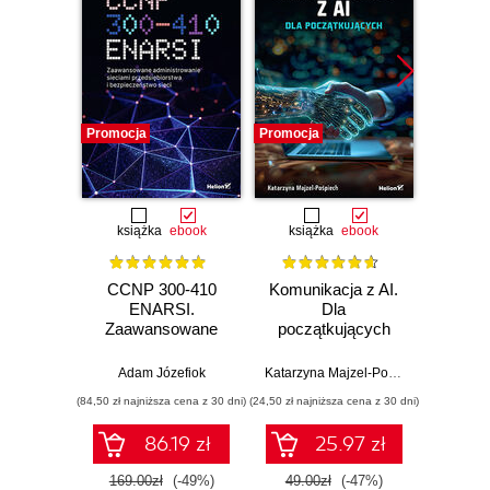
Promocja
Promocja
Promocj
książka
ebook
książka
ebook
ksią
CCNP 300-410
Komunikacja z AI.
Inf
ENARSI.
Dla
kodowa
Zaawansowane
początkujących
wprow
administrowanie
prz
sieciami
zas
Adam Józefiok
Katarzyna Majzel-Pośpiech
Wojcie
przedsiębiorstwa i
(84,50 zł najniższa cena z 30 dni)
(24,50 zł najniższa cena z 30 dni)
(29,49 zł naj
bezpieczeństwo
sieci
86.19 zł
25.97 zł
169.00zł
(-49%)
49.00zł
(-47%)
59.0