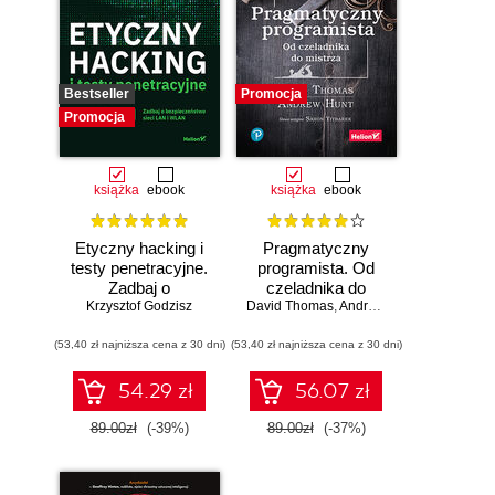
Bestseller
Promocja
Promocja
książka
ebook
książka
ebook
Etyczny hacking i
Pragmatyczny
testy penetracyjne.
programista. Od
Zadbaj o
czeladnika do
bezpieczeństwo
Krzysztof Godzisz
mistrza. Wydanie II
David Thomas
,
Andrew Hunt
sieci LAN i WLAN
(53,40 zł najniższa cena z 30 dni)
(53,40 zł najniższa cena z 30 dni)
54.29 zł
56.07 zł
89.00zł
(-39%)
89.00zł
(-37%)