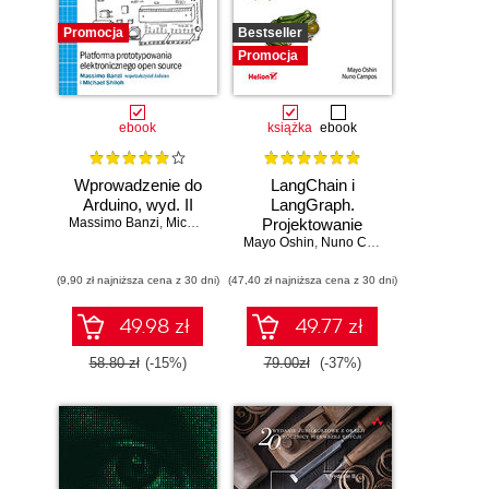
Promocja
Bestseller
Promocja
ebook
książka
ebook
Wprowadzenie do
LangChain i
Arduino, wyd. II
LangGraph.
Massimo Banzi
,
Michael Shiloh
Projektowanie
Mayo Oshin
aplikacji opartych
,
Nuno Campos
na dużych
(9,90 zł najniższa cena z 30 dni)
(47,40 zł najniższa cena z 30 dni)
modelach
językowych w
praktyce
49.98 zł
49.77 zł
58.80 zł
(-15%)
79.00zł
(-37%)