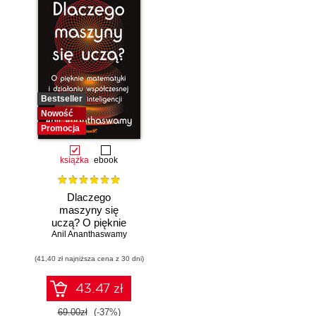
Bestseller
Nowość
Promocja
książka
ebook
Dlaczego
maszyny się
uczą? O pięknie
Anil Ananthaswamy
matematyki i
działaniu
(41,40 zł najniższa cena z 30 dni)
współczesnej
sztucznej
inteligencji
43.47 zł
69.00zł
(-37%)