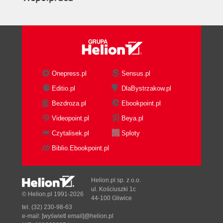
Onepress.pl
Sensus.pl
Editio.pl
DlaBystrzakow.pl
Bezdroza.pl
Ebookpoint.pl
Videopoint.pl
Beya.pl
Czytalisek.pl
Sploty
Biblio.Ebookpoint.pl
Helion.pl sp. z o.o.
ul. Kościuszki 1c
© Helion.pl 1991-2026
44-100 Gliwice
tel. (32) 230-98-63
e-mail:
[wyświetl email]@helion.pl