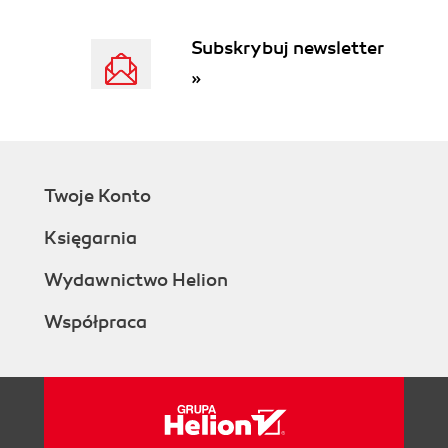
Zdarzenia związane z myszą (68)
Subskrybuj newsletter
Formularze (70)
Elementy formularzy (77)
»
Element button (78)
Element checkbox (78)
Element hidden (80)
Element radio (81)
Element reset (82)
Twoje Konto
Element select (84)
Księgarnia
Element text (86)
Element textarea (87)
Wydawnictwo Helion
Wykorzystanie formularzy i zdarzeń (88)
Rozdział 6. Okna, ramki i ciasteczka (95)
Współpraca
Okna (95)
Ramki (100)
Ciasteczka, czyli cookies (103)