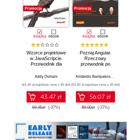
Promocja
Promocja
Promocj
książka
ebook
książka
ebook
ksią
Wzorce projektowe
Poznaj Angular.
Reku
w JavaScripcie.
Rzeczowy
ks
Przewodnik dla
przewodnik po
rekure
programistów
tworzeniu aplikacji
mistr
JavaScriptu i
webowych z
kwali
Addy Osmani
Aristeidis Bampakos
,
Pablo Deelema
Al
Reacta. Wydanie II
użyciem
pośw
(41,40 zł najniższa cena z 30 dni)
(53,40 zł najniższa cena z 30 dni)
(47,40 zł naj
frameworku
język
Angular 15.
Ja
43.47 zł
56.07 zł
Wydanie IV
69.00zł
(-37%)
89.00zł
(-37%)
79.0