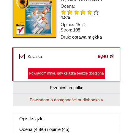
Ocena:
4.8
/
6
Opinie:
45
Stron:
108
Druk:
oprawa miękka
9,90 zł
Książka
Powiadom mnie, gdy książka będzie dostępna
Przenieś na półkę
Powiadom o dostępności audiobooka »
Opis
książki
Ocena (
4.8
/
6
) i opinie (45)