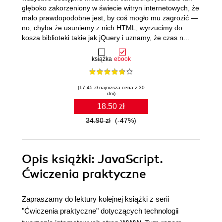
głęboko zakorzeniony w świecie witryn internetowych, że
mało prawdopodobne jest, by coś mogło mu zagrozić —
no, chyba że usuniemy z nich HTML, wyrzucimy do
kosza biblioteki takie jak jQuery i uznamy, że czas n...
książka
ebook
(17.45 zł najniższa cena z 30
dni)
18.50 zł
34.90 zł
(-47%)
Opis
książki
: JavaScript.
Ćwiczenia praktyczne
Zapraszamy do lektury kolejnej książki z serii
"Ćwiczenia praktyczne" dotyczących technologii