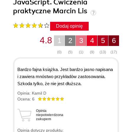
JavaScript. Ćwiczenia
praktyczne Marcin Lis
Dodaj opinię
4.8
1
2
3
4
5
6
(0)
(5)
(1)
(9)
(13)
(17)
Bardzo fajna książka. Jest bardzo jasno napisana
i zawiera mnóstwo przykładów zastosowania.
Szkoda tylko, że nie jest dłuższa.
Opinia: Kamil D
Ocena: 6
Opinia
niepotwierdzona
zakupem
Opinia dotyczy produktu: