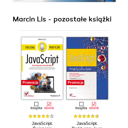
Marcin Lis - pozostałe książki
Promocja
Promocja
Promocj
książka
ebook
książka
ebook
ksią
JavaScript.
JavaScript.
C#. 