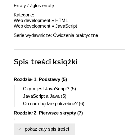
Erraty
/
Zgłoś erratę
Kategorie:
Web development
»
HTML
Web development
»
JavaScript
Serie wydawnicze:
Ćwiczenia praktyczne
Spis treści
książki
Rozdział 1. Podstawy (5)
Czym jest JavaScript? (5)
JavaScript a Java (5)
Co nam będzie potrzebne? (6)
Rozdział 2. Pierwsze skrypty (7)
Znacznik <SCRIPT> (7)
pokaż cały spis treści
Instrukcja document.write (8)
Komentarze (9)