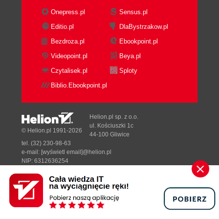
Onepress.pl
Sensus.pl
Editio.pl
DlaBystrzakow.pl
Bezdroza.pl
Ebookpoint.pl
Videopoint.pl
Beya.pl
Czytalisek.pl
Sploty
Biblio.Ebookpoint.pl
Helion.pl sp. z o.o.
ul. Kościuszki 1c
© Helion.pl 1991-2026
44-100 Gliwice
tel. (32) 230-98-63
e-mail:
[wyświetl email]@helion.pl
NIP: 6312636254
Regon: 241989027
Designed with ♥ by
Tonik.pl
Pełna wersja strony »