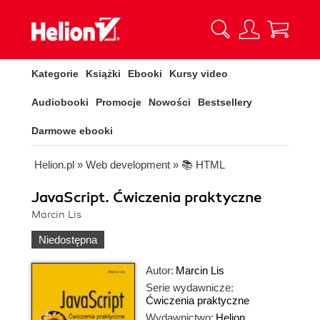
Kategorie
Książki
Ebooki
Kursy video
Audiobooki
Promocje
Nowości
Bestsellery
Darmowe ebooki
Helion.pl
»
Web development
»
📚 HTML
JavaScript. Ćwiczenia praktyczne
Marcin Lis
Niedostępna
Autor:
Marcin Lis
Serie wydawnicze:
Ćwiczenia praktyczne
Wydawnictwo:
Helion