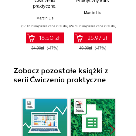
Ćwiczenia
Praktyczny kurs
kurs. 
praktyczne.
Wydanie III
Marcin Lis
Ma
Marcin Lis
(17,45 zł najniższa cena z 30 dni)
(24,50 zł najniższa cena z 30 dni)
(29,49 zł naj
18.50 zł
25.97 zł
34.90zł
(-47%)
49.00zł
(-47%)
59.0
Zobacz pozostałe książki z
serii Ćwiczenia praktyczne