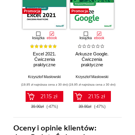
Promocja
Promocja
Promocj
książka
ebook
książka
ebook
ksią
Excel 2021.
Arkusze Google.
Exc
Ćwiczenia
Ćwiczenia
Ćw
praktyczne
praktyczne
pr
Krzysztof Masłowski
Krzysztof Masłowski
Krzysz
(19,95 zł najniższa cena z 30 dni)
(19,95 zł najniższa cena z 30 dni)
(14,95 zł naj
21.15 zł
21.15 zł
39.90zł
(-47%)
39.90zł
(-47%)
29.9
Oceny i opinie klientów: