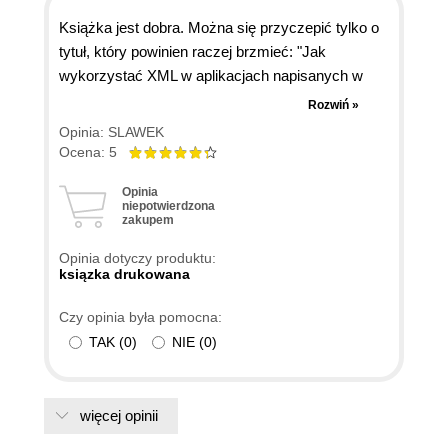
Książka jest dobra. Można się przyczepić tylko o
tytuł, który powinien raczej brzmieć: "Jak
wykorzystać XML w aplikacjach napisanych w
Javie i wstęp do XML dla programistów JAVY".
Rozwiń »
Książka jest przeznaczona dla średnio
Opinia: SLAWEK
zaawansowanych programistów Javy. Jej zaletą
Ocena: 5
jest niewymaganie znajomości nie tylko XML ale
Opinia
nawet nie trzeba znać HTML. Opisuje nie tylko
niepotwierdzona
SAX i DOM, ale także to co dla twórców Javy jest
zakupem
najważniejsze czyli JDOM, dzięki któreśmy dla
Opinia dotyczy produktu:
programistów Javy wykorzystanie XML jest
ksiązka drukowana
zaskakująco proste.
Czy opinia była pomocna:
TAK
(
0
)
NIE
(
0
)
więcej opinii