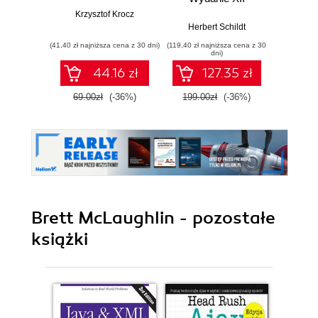
Krzysztof Krocz
Kathy Si
Herbert Schildt
(41,40 zł najniższa cena z 30 dni)
(119,40 zł najniższa cena z 30
(89,40 zł naj
dni)
44.16 zł
127.35 zł
69.00zł
(-36%)
199.00zł
(-36%)
149.0
Brett McLaughlin - pozostałe
książki