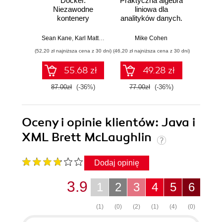
Docker.
Praktyczna algebra
Pyt
Niezawodne
liniowa dla
S
kontenery
analityków danych.
Ni
produkcyjne.
Od podstawowych
narzęd
Praktyczne
koncepcji do
z dany
Sean Kane
,
Karl Matthias
Mike Cohen
Jake 
zastosowania.
użytecznych
(52,20 zł najniższa cena z 30 dni)
(46,20 zł najniższa cena z 30 dni)
(83,40 zł naj
Wydanie III
aplikacji w
Pythonie
55.68 zł
49.28 zł
87.00zł
(-36%)
77.00zł
(-36%)
139.0
Oceny i opinie klientów: Java i
XML Brett McLaughlin
Dodaj opinię
3.9
1
2
3
4
5
6
(1)
(0)
(2)
(1)
(4)
(0)