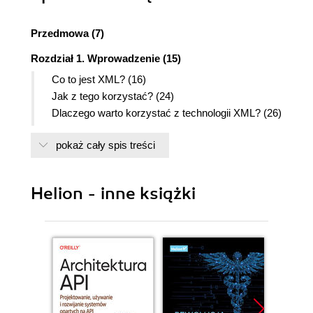
Przedmowa (7)
Rozdział 1. Wprowadzenie (15)
Co to jest XML? (16)
Jak z tego korzystać? (24)
Dlaczego warto korzystać z technologii XML? (26)
Co dalej? (39)
pokaż cały spis treści
Rozdział 2. Tworzenie dokumentów XML (41)
Dokument XML (42)
Nagłówek (43)
Helion - inne książki
Zawartość dokumentu (45)
Co dalej? (51)
Rozdział 3. Przetwarzanie kodu XML (53)
Przygotowujemy się (53)
Czytniki SAX (55)
Procedury obsługi zawartości (59)