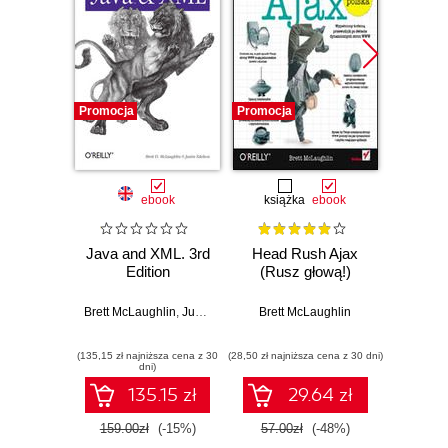
Promocja
Promocja
Promocj
ebook
książka
ebook
Java and XML. 3rd
Head Rush Ajax
PHP 
Edition
(Rusz głową!)
The
Man
E
Brett McLaughlin
,
Justin Edelson
Brett McLaughlin
Brett
(135,15 zł najniższa cena z 30
(28,50 zł najniższa cena z 30 dni)
(118,15 zł 
dni)
135.15 zł
29.64 zł
159.00zł
(-15%)
57.00zł
(-48%)
139.0