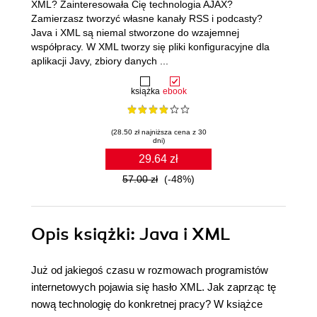
XML? Zainteresowała Cię technologia AJAX?
Zamierzasz tworzyć własne kanały RSS i podcasty?
Java i XML są niemal stworzone do wzajemnej
współpracy. W XML tworzy się pliki konfiguracyjne dla
aplikacji Javy, zbiory danych ...
książka
ebook
(28.50 zł najniższa cena z 30
dni)
29.64 zł
57.00 zł
(-48%)
Opis
książki
: Java i XML
Już od jakiegoś czasu w rozmowach programistów
internetowych pojawia się hasło XML. Jak zaprząc tę
nową technologię do konkretnej pracy? W książce