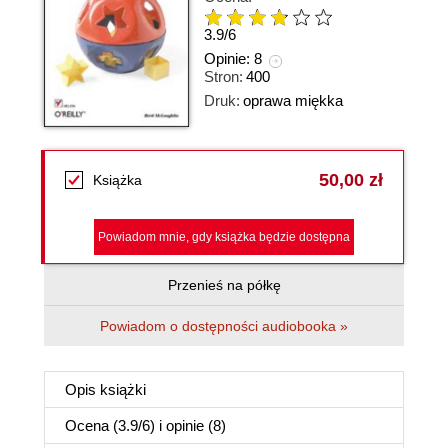
3.9
/
6
Opinie:
8
Stron:
400
Druk:
oprawa miękka
50,00 zł
Książka
Powiadom mnie, gdy książka będzie dostępna
Przenieś na półkę
Powiadom o dostępności audiobooka »
Opis
książki
Ocena (
3.9
/
6
) i opinie (8)