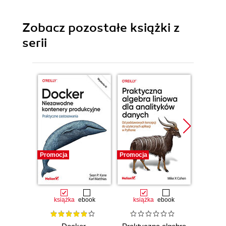
Zobacz pozostałe książki z
serii
Promocja
Promocja
Promocj
książka
ebook
książka
ebook
ksią