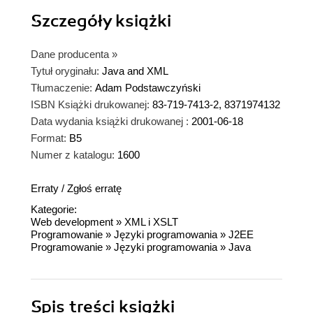
Szczegóły
książki
Dane producenta
»
Tytuł oryginału:
Java and XML
Tłumaczenie:
Adam Podstawczyński
ISBN Książki drukowanej:
83-719-7413-2, 8371974132
Data wydania książki drukowanej :
2001-06-18
Format:
B5
Numer z katalogu:
1600
Erraty
/
Zgłoś erratę
Kategorie:
Web development
»
XML i XSLT
Programowanie
»
Języki programowania
»
J2EE
Programowanie
»
Języki programowania
»
Java
Spis treści
książki