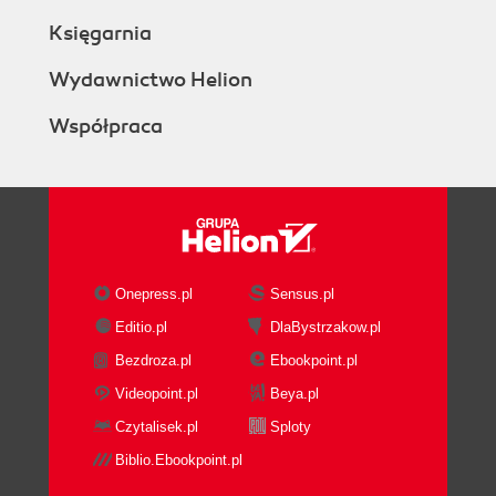
Księgarnia
Wybór struktury (204)
Instalacja (206)
Wydawnictwo Helion
Korzystanie ze struktury publikacji (211)
XSP (222)
Współpraca
Cocoon 2.0 i dalej (235)
Co dalej? (238)
Rozdział 10. XML-RPC (239)
RPC kontra RMI (239)
Powiedział "Witaj!" (242)
Po co się męczyć? Niech serwer nas wyręczy!
Onepress.pl
Sensus.pl
(253)
Editio.pl
DlaBystrzakow.pl
Praktyczne zastosowania technologii XML-RPC
Bezdroza.pl
Ebookpoint.pl
(268)
Co dalej? (271)
Videopoint.pl
Beya.pl
Rozdział 11. XML na potrzeby konfiguracji (273)
Czytalisek.pl
Sploty
Deskryptory wdrożeniowe EJB (274)
Biblio.Ebookpoint.pl
Tworzenie pliku konfiguracyjnego XML (277)