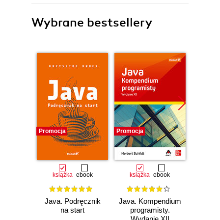
Wybrane bestsellery
Promocja
Promocja
Promocj
książka
ebook
książka
ebook
ksią
Java. Podręcznik
Java. Kompendium
Java. 
na start
programisty.
Wyd
Wydanie XII