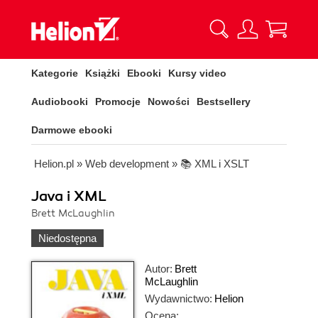
Kategorie
Książki
Ebooki
Kursy video
Audiobooki
Promocje
Nowości
Bestsellery
Darmowe ebooki
Helion.pl
»
Web development
»
📚 XML i XSLT
Java i XML
Brett McLaughlin
Niedostępna
Autor:
Brett
McLaughlin
Wydawnictwo:
Helion
Ocena: