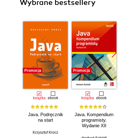
Wybrane bestsellery
Promocja
Promocja
Promocj
książka
ebook
książka
ebook
ksią
Java. Podręcznik
Java. Kompendium
Java. 
na start
programisty.
Wyd
Wydanie XII
Krzysztof Krocz
Kathy Si
Herbert Schildt