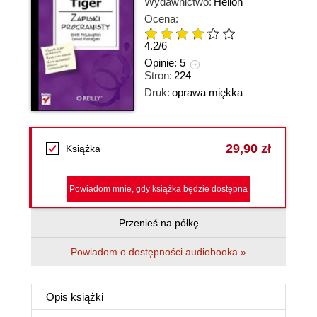
Wydawnictwo:
Helion
Ocena:
4.2
/
6
Opinie:
5
Stron:
224
Druk:
oprawa miękka
29,90 zł
Książka
Powiadom mnie, gdy książka będzie dostępna
Przenieś na półkę
Powiadom o dostępności audiobooka »
Opis
książki