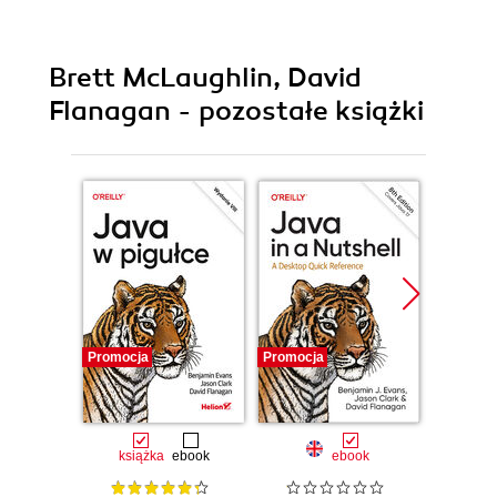
Brett McLaughlin, David
Flanagan - pozostałe książki
Promocja
Promocja
Promocj
książka
ebook
ebook
ksią