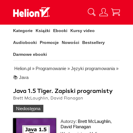
Kategorie
Książki
Ebooki
Kursy video
Audiobooki
Promocje
Nowości
Bestsellery
Darmowe ebooki
Helion.pl
»
Programowanie
»
Języki programowania
»
📚 Java
Java 1.5 Tiger. Zapiski programisty
Brett McLaughlin, David Flanagan
Niedostępna
Autorzy:
Brett McLaughlin
,
David Flanagan