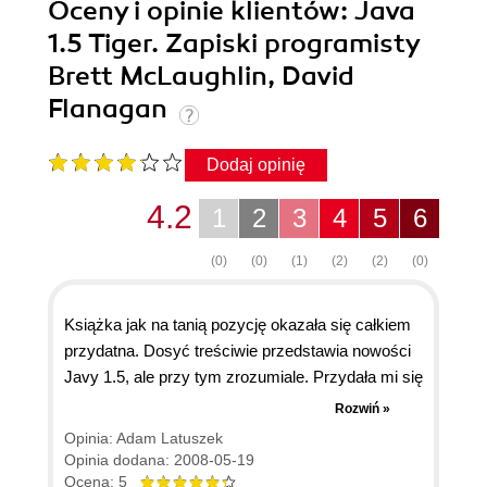
Oceny i opinie klientów: Java
1.5 Tiger. Zapiski programisty
Brett McLaughlin, David
Flanagan
Dodaj opinię
4.2
1
2
3
4
5
6
(0)
(0)
(1)
(2)
(2)
(0)
Książka jak na tanią pozycję okazała się całkiem
przydatna. Dosyć treściwie przedstawia nowości
Javy 1.5, ale przy tym zrozumiale. Przydała mi się
w nadrobieniu zaległości związanymi z nową
Rozwiń »
wersją Javy. Co do błędów w książce o których
Opinia: Adam Latuszek
mowa w innym komentarzu - rzeczywiście
Opinia dodana: 2008-05-19
zdarzają się (a nie powinny), aczkolwiek nie są
Ocena: 5