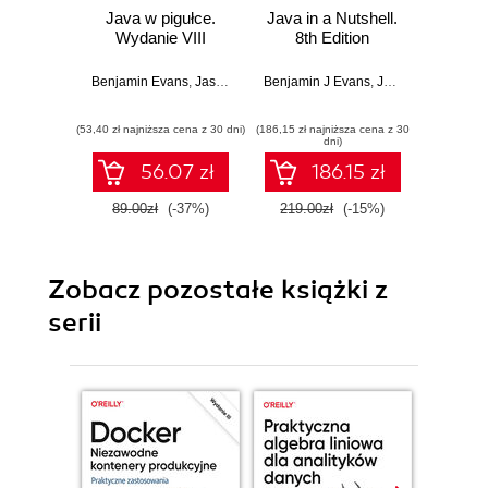
Java w pigułce.
Java in a Nutshell.
Java 
Wydanie VIII
8th Edition
Wyd
Benjamin Evans
,
Jason Clark
Benjamin J Evans
,
David Flanagan
,
Jason Clark
Benjamin
,
David
(53,40 zł najniższa cena z 30 dni)
(186,15 zł najniższa cena z 30
(29,49 zł naj
dni)
56.07 zł
186.15 zł
89.00zł
(-37%)
219.00zł
(-15%)
59.0
Zobacz pozostałe książki z
serii