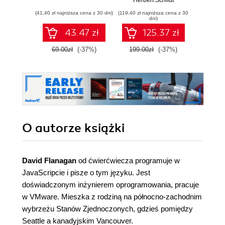
(41,40 zł najniższa cena z 30 dni)
(119,40 zł najniższa cena z 30
(89,40 zł naj
dni)
43.47 zł
125.37 zł
69.00zł
(-37%)
199.00zł
(-37%)
149.0
O autorze
książki
David Flanagan
od ćwierćwiecza programuje w
JavaScripcie i pisze o tym języku. Jest
doświadczonym inżynierem oprogramowania, pracuje
w VMware. Mieszka z rodziną na północno-zachodnim
wybrzeżu Stanów Zjednoczonych, gdzieś pomiędzy
Seattle a kanadyjskim Vancouver.