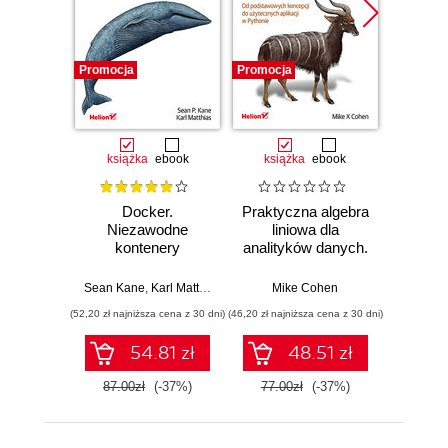
Promocja
Promocja
Promocj
książka
ebook
książka
ebook
ksią
Docker.
Praktyczna algebra
Pyt
Niezawodne
liniowa dla
S
kontenery
analityków danych.
Ni
produkcyjne.
Od podstawowych
narzęd
Praktyczne
koncepcji do
z dany
Sean Kane
,
Karl Matthias
Mike Cohen
Jake 
zastosowania.
użytecznych
(52,20 zł najniższa cena z 30 dni)
(46,20 zł najniższa cena z 30 dni)
(83,40 zł naj
Wydanie III
aplikacji w
Pythonie
54.81 zł
48.51 zł
87.00zł
(-37%)
77.00zł
(-37%)
139.0