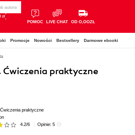
 zł
POMOC
LIVE CHAT
OD O,OOZŁ
oki
Promocje
Nowości
Bestsellery
Darmowe ebooki
tu
. Ćwiczenia praktyczne
Ćwiczenia praktyczne
on
4.2
/
6
Opinie:
5