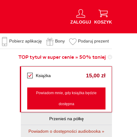
ZALOGUJ
KOSZYK
Pobierz aplikację
Bony
Podaruj prezent
TOP tytuł w super cenie » 50% taniej
15,00 zł
Książka
Powiadom mnie, gdy książka będzie
dostępna
Przenieś na półkę
Powiadom o dostępności audiobooka »