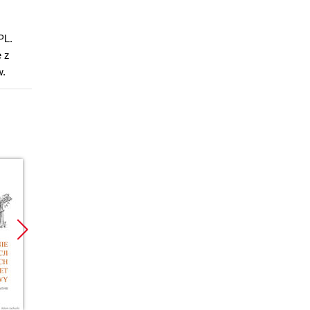
PL.
ę z
w.
Promocja
Promocja
Promoc