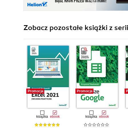
Zobacz pozostałe książki z seri
Promocja
Promocja
P
książka
ebook
książka
ebook