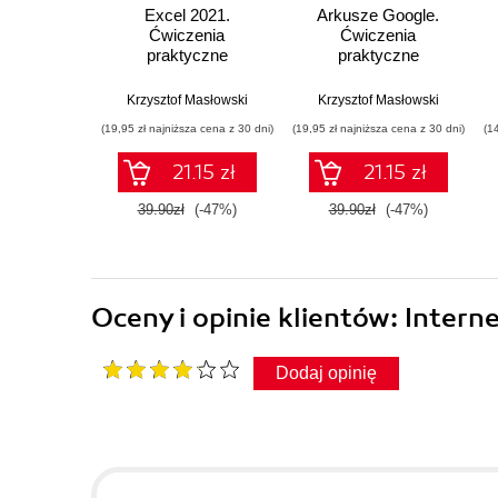
Excel 2021.
Arkusze Google.
Ćwiczenia
Ćwiczenia
praktyczne
praktyczne
Krzysztof Masłowski
Krzysztof Masłowski
(19,95 zł najniższa cena z 30 dni)
(19,95 zł najniższa cena z 30 dni)
(1
21.15 zł
21.15 zł
39.90zł
(-47%)
39.90zł
(-47%)
Oceny i opinie klientów: Intern
Dodaj opinię