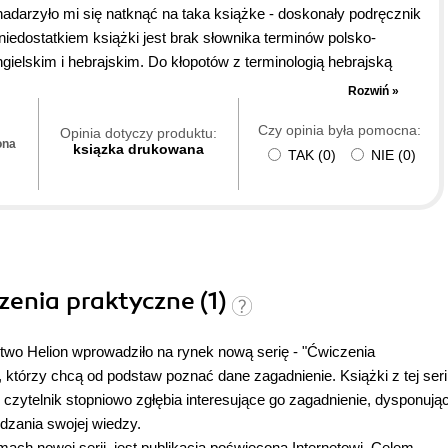
nadarzyło mi się natknąć na taka książke - doskonały podręcznik
iedostatkiem książki jest brak słownika terminów polsko-
gielskim i hebrajskim. Do kłopotów z terminologią hebrajską
zupełnić książkę w następnym wydaniu polsko angielskim indexem
Rozwiń »
 się - ja mam juz 85.9 lat!)
Czy opinia była pomocna:
Opinia dotyczy produktu:
ona
ksiązka drukowana
TAK
(
0
)
NIE
(
0
)
czenia praktyczne (1)
wo Helion wprowadziło na rynek nową serię - "Ćwiczenia
, którzy chcą od podstaw poznać dane zagadnienie. Książki z tej seri
 czytelnik stopniowo zgłębia interesujące go zagadnienie, dysponują
zania swojej wiedzy.
mach nowej serii, jest publikacja poświęcona Internetowi. Celem