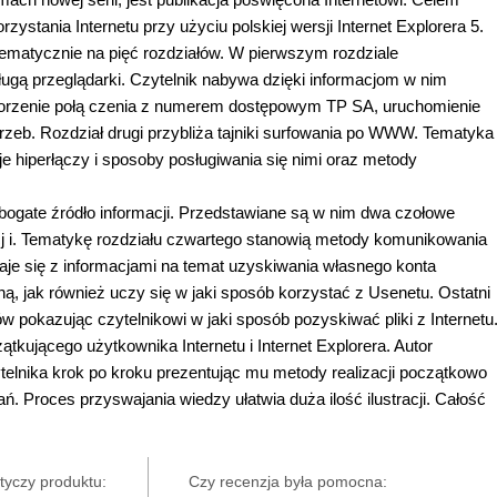
zystania Internetu przy użyciu polskiej wersji Internet Explorera 5.
ematycznie na pięć rozdziałów. W pierwszym rozdziale
ugą przeglądarki. Czytelnik nabywa dzięki informacjom w nim
worzenie połą czenia z numerem dostępowym TP SA, uruchomienie
trzeb. Rozdział drugi przybliża tajniki surfowania po WWW. Tematyka
e hiperłączy i sposoby posługiwania się nimi oraz metody
ogate źródło informacji. Przedstawiane są w nim dwa czołowe
cj i. Tematykę rozdziału czwartego stanowią metody komunikowania
naje się z informacjami na temat uzyskiwania własnego konta
ą, jak również uczy się w jaki sposób korzystać z Usenetu. Ostatni
 pokazując czytelnikowi w jaki sposób pozyskiwać pliki z Internetu
kującego użytkownika Internetu i Internet Explorera. Autor
telnika krok po kroku prezentując mu metody realizacji początkowo
ń. Proces przyswajania wiedzy ułatwia duża ilość ilustracji. Całość
tyczy produktu:
Czy recenzja była pomocna: