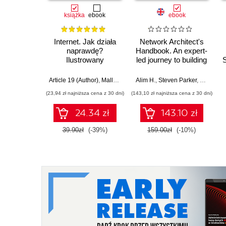
książka
ebook
ebook
Internet. Jak działa
Network Architect's
naprawdę?
Handbook. An expert-
Ilustrowany
led journey to building
S
przewodnik po
a successful career
protokołach,
as a network
Article 19 (Author)
,
Mallory Knodel (Contributor)
Alim H.
,
Steven Parker
,
Ulrike Uhlig i in.
,
Russell 
prywatności,
architect
(23,94 zł najniższa cena z 30 dni)
(143,10 zł najniższa cena z 30 dni)
cenzurze i
zarządzaniu
24.34 zł
143.10 zł
39.90zł
(-39%)
159.00zł
(-10%)