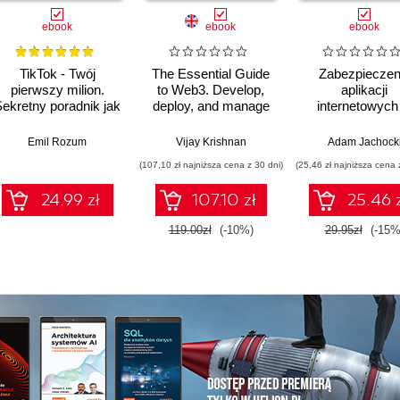
ebook
ebook
ebook
TikTok - Twój
The Essential Guide
Zabezpieczen
pierwszy milion.
to Web3. Develop,
aplikacji
ekretny poradnik jak
deploy, and manage
internetowych
zdobyć miliony
distributed
.NET
followersów i zarobić
applications on the
Ware
Emil Rozum
Vijay Krishnan
Adam Jachock
miliony zł
Ethereum network
(107,10 zł najniższa cena z 30 dni)
(25,46 zł najniższa cena 
24.99 zł
107.10 zł
25.46 
119.00zł
(-10%)
29.95zł
(-15%