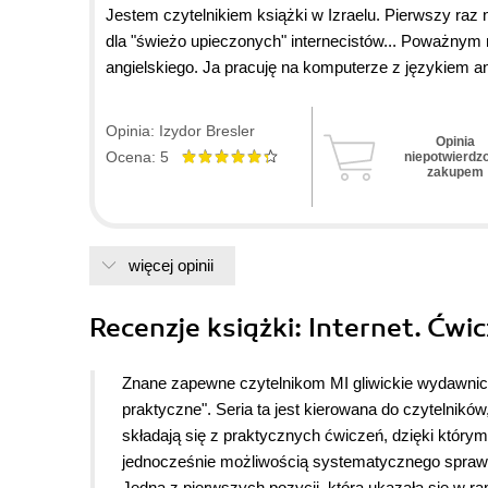
Jestem czytelnikiem książki w Izraelu. Pierwszy raz 
dla "świeżo upieczonych" internecistów... Poważnym n
angielskiego. Ja pracuję na komputerze z językiem an
dołączyly się kłopoty z polskim... Moje życzenie: u
terminów (wtedy na pewno kupię ją znów, ale spieszcie
Opinia: Izydor Bresler
Opinia
Ocena: 5
niepotwierdz
zakupem
więcej opinii
Recenzje
książki
: Internet. Ćwi
Znane zapewne czytelnikom MI gliwickie wydawnict
praktyczne". Seria ta jest kierowana do czytelników
składają się z praktycznych ćwiczeń, dzięki którym
jednocześnie możliwością systematycznego sprawd
Jedną z pierwszych pozycji, która ukazała się w ra