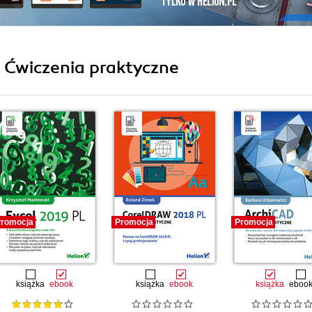
i Ćwiczenia praktyczne
romocja
Promocja
Promocja
książka
ebook
książka
ebook
książka
eboo