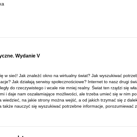
ka
tyczne. Wydanie V
ię w sieć! Jak znaleźć okno na wirtualny świat? Jak wyszukiwać potrze
acje? Jak działają serwisy społecznościowe? Internet to nasz drugi świ
egły do rzeczywistego i wcale nie mniej realny. Świat ten rządzi się wł
mi i daje nam oszałamiające możliwości, ale trzeba umieć się w nim po
 wiedzieć, na jakie strony można wejść, a od jakich trzymać się z dale
a także nauczyć się wyszukiwać potrzebne informacje, porozumiewać z 