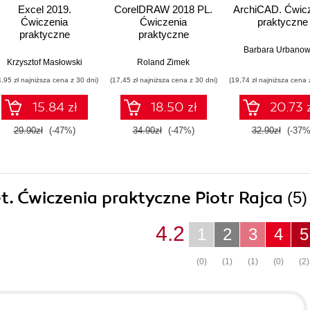
Excel 2019.
CorelDRAW 2018 PL.
ArchiCAD. Ćwic
Ćwiczenia
Ćwiczenia
praktyczne
praktyczne
praktyczne
Barbara Urbanow
Krzysztof Masłowski
Roland Zimek
4,95 zł najniższa cena z 30 dni)
(17,45 zł najniższa cena z 30 dni)
(19,74 zł najniższa cena 
15.84 zł
18.50 zł
20.73 
29.90zł
(-47%)
34.90zł
(-47%)
32.90zł
(-37%
et. Ćwiczenia praktyczne Piotr Rajca
(5
4.2
1
2
3
4
5
(0)
(1)
(1)
(0)
(2)