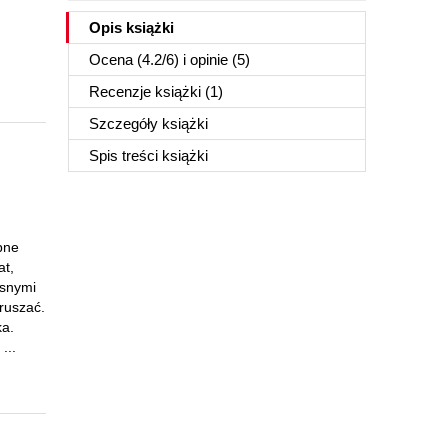
Opis
książki
Ocena (
4.2
/
6
) i opinie (5)
Recenzje
książki
(1)
Szczegóły
książki
Spis treści
książki
bne
at,
asnymi
ruszać.
ka.
...