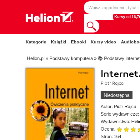
Kursy od 16,70
Kategorie
Książki
Ebooki
Kursy video
Audiobo
Helion.pl
»
Podstawy komputera
»
📚 Podstawy interne
Internet
Piotr Rajca
Niedostępna
Autor:
Piotr Rajca
Serie wydawnicze:
Wydawnictwo:
Heli
Ocena:
Stron:
164