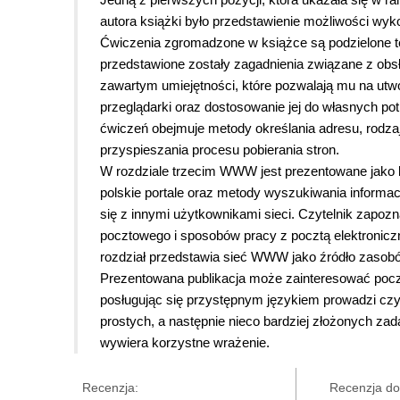
autora książki było przedstawienie możliwości wykor
Ćwiczenia zgromadzone w książce są podzielone t
przedstawione zostały zagadnienia związane z obsł
zawartym umiejętności, które pozwalają mu na ut
przeglądarki oraz dostosowanie jej do własnych po
ćwiczeń obejmuje metody określania adresu, rodzaj
przyspieszania procesu pobierania stron.
W rozdziale trzecim WWW jest prezentowane jako b
polskie portale oraz metody wyszukiwania informa
się z innymi użytkownikami sieci. Czytelnik zapoz
pocztowego i sposobów pracy z pocztą elektroniczn
rozdział przedstawia sieć WWW jako źródło zasobów
Prezentowana publikacja może zainteresować począt
posługując się przystępnym językiem prowadzi czy
prostych, a następnie nieco bardziej złożonych zada
wywiera korzystne wrażenie.
Recenzja:
Recenzja do