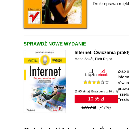
Druk:
oprawa mięk
SPRAWDŹ NOWE WYDANIE
Internet. Ćwiczenia prak
Maria Sokół
,
Piotr Rajca
Złap s
książka
ebook
inform
równol
prawa
(9.95 zł najniższa cena z 30 dni)
Trzeba
10.55 zł
Trzeb
19.90 zł
(-47%)