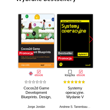
Promocja
Bestseller
Promocj
Promocja
ebook
książka
ebook
ksią
Cocos2d Game
Systemy
Inf
Development
operacyjne.
śled
Blueprints. Design,
Wydanie V
develop, and
Prz
create your own
anali
Jorge Jordán
Andrew S. Tanenbaum
,
Herbert Bos
Shiva V