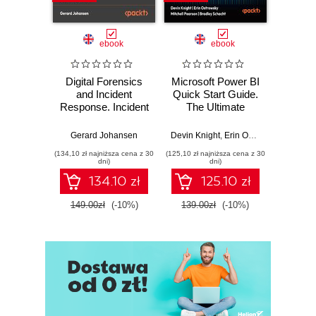
ebook
ebook
Digital Forensics
Microsoft Power BI
Pract
and Incident
Quick Start Guide.
Intel
Response. Incident
The Ultimate
Data-D
Response tools
Beginner's Guide
Hunti
and techniques for
to Power BI, Data
your c
Gerard Johansen
Devin Knight
,
Erin Ostrowsky
,
Mitchel
effective cyber
Storytelling, AI
effor
(134,10 zł najniższa cena z 30
(125,10 zł najniższa cena z 30
(116,10 zł 
threat response -
Tools, and
dete
dni)
dni)
Fourth Edition
Microsoft Fabric -
def
134.10 zł
125.10 zł
Fourth Edition
ATT&C
tool
149.00zł
(-10%)
139.00zł
(-10%)
129.0
E