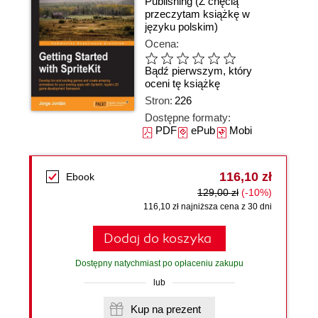
Publishing
(Z chęcią
przeczytam książkę w
języku polskim)
Ocena:
Bądź pierwszym, który
oceni tę książkę
Stron:
226
Dostępne formaty:
PDF
ePub
Mobi
116,10 zł
Ebook
129,00 zł
(-10%)
116,10 zł najniższa cena z 30 dni
Dodaj do koszyka
Dostępny natychmiast po opłaceniu zakupu
lub
Kup na prezent