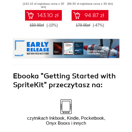
successful iOS
pami
(143,10 zł najniższa cena z 30
(89,50 zł najniższa cena z 30 dni)
(49,50 zł naj
games using the
sie
dni)
Cocos2d game
zawart
143.10 zł
94.87 zł
engine
za
narzę
159.00zł
(-10%)
179.00zł
(-47%)
99.0
Kali L
Wyd
Ebooka
"Getting Started with
SpriteKit"
przeczytasz na:
czytnikach Inkbook, Kindle, Pocketbook,
Onyx Booxs i innych