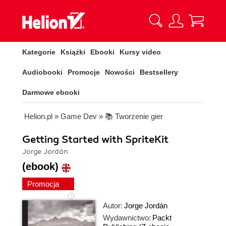
Kategorie
Książki
Ebooki
Kursy video
Audiobooki
Promocje
Nowości
Bestsellery
Darmowe ebooki
Helion.pl
»
Game Dev
»
📚 Tworzenie gier
Getting Started with SpriteKit
Jorge Jordán
(ebook)
Promocja
Autor:
Jorge Jordán
Wydawnictwo:
Packt