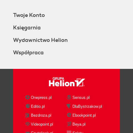
Twoje Konto
Księgarnia
Wydawnictwo Helion
Współpraca
Onepress.pl
Sensus.pl
Editio.pl
DlaBystrzakow.pl
Bezdroza.pl
Ebookpoint.pl
Videopoint.pl
Beya.pl