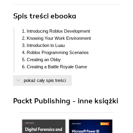
Spis treści
ebooka
1. Introducing Roblox Development
2. Knowing Your Work Environment
3. Introduction to Luau
4. Roblox Programming Scenarios
5. Creating an Obby
6. Creating a Battle Royale Game
7. Boosting Your Game with AI and Analytics
pokaż cały spis treści
8. The Three Ms
9. 50 Cool Things to Do on Roblox
Packt Publishing - inne książki