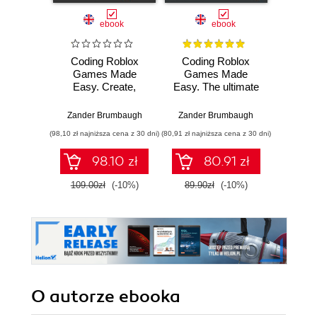
ebook
ebook
Coding Roblox
Coding Roblox
Rei
Games Made
Games Made
chara
Easy. Create,
Easy. The ultimate
Unre
Publish, and
guide to creating
Me
Monetize your
games with Roblox
Cr
Zander Brumbaugh
Zander Brumbaugh
Bria
games on Roblox -
Studio and Lua
comple
(98,10 zł najniższa cena z 30 dni)
(80,91 zł najniższa cena z 30 dni)
(78,48 zł naj
Second Edition
programming
guide
cap
98.10 zł
80.91 zł
animati
Engine
109.00zł
(-10%)
89.90zł
(-10%)
109.0
E
O autorze
ebooka