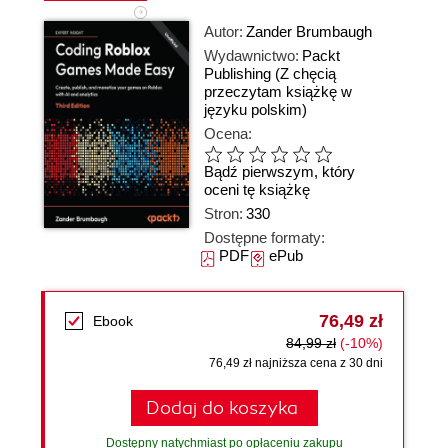
Autor:
Zander Brumbaugh
Wydawnictwo:
Packt
Publishing
(Z chęcią
przeczytam książkę w
języku polskim)
Ocena:
Bądź pierwszym, który
oceni tę książkę
Stron:
330
Dostępne formaty:
PDF
ePub
76,49 zł
Ebook
84,99 zł
(-10%)
76,49 zł najniższa cena z 30 dni
Dodaj do koszyka
Dostępny natychmiast po opłaceniu zakupu